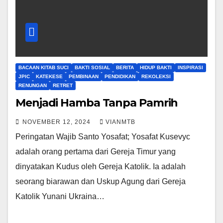
BACAAN KITAB SUCI
BAKTI SOSIAL
BERITA
HIDUP BAKTI
INSPIRASI
JPIC
KATEKESE
PEMBINAAN
PENDIDIKAN
REKOLEKSI
RENUNGAN
RETRET
Menjadi Hamba Tanpa Pamrih
NOVEMBER 12, 2024
VIANMTB
Peringatan Wajib Santo Yosafat; Yosafat Kusevyc
adalah orang pertama dari Gereja Timur yang
dinyatakan Kudus oleh Gereja Katolik. Ia adalah
seorang biarawan dan Uskup Agung dari Gereja
Katolik Yunani Ukraina…