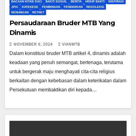
BACAAN KITAB SUCI
BAKTI SOSIAL
BERITA
HIDUP BAKTI
INSPIRASI
JPIC
KATEKESE
PEMBINAAN
PENDIDIKAN
REKOLEKSI
RENUNGAN
RETRET
Persaudaraan Bruder MTB Yang
Dinamis
NOVEMBER 6, 2024
VIANMTB
Dalam konstitusi bruder MTB artikel 4, dinamis adalah
keadaan yang penuh semangat, bertenaga, terutama
untuk bergerak maju menghayati cita-cita religius
berkaitan dengan kebebasan dalam keterikatan dalam
Persekutuan membaktikan diri kepada…