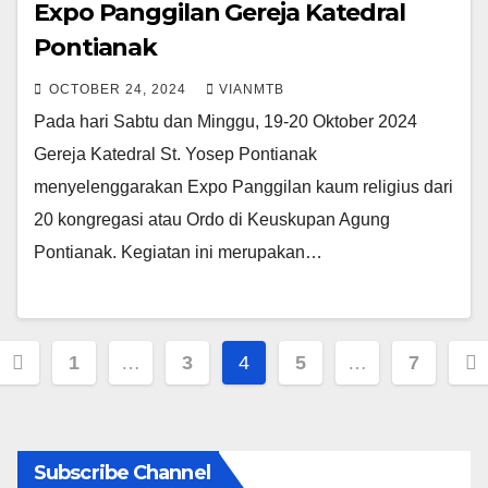
Expo Panggilan Gereja Katedral
Pontianak
OCTOBER 24, 2024
VIANMTB
Pada hari Sabtu dan Minggu, 19-20 Oktober 2024
Gereja Katedral St. Yosep Pontianak
menyelenggarakan Expo Panggilan kaum religius dari
20 kongregasi atau Ordo di Keuskupan Agung
Pontianak. Kegiatan ini merupakan…
Posts
1
…
3
4
5
…
7
pagination
Subscribe Channel