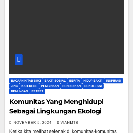
BACAAN KITAB SUCI
BAKTI SOSIAL
BERITA
HIDUP BAKTI
INSPIRASI
JPIC
KATEKESE
PEMBINAAN
PENDIDIKAN
REKOLEKSI
RENUNGAN
RETRET
Komunitas Yang Menghidupi
Sebagai Lingkungan Ekologi
NOVEMBER 5, 2024
VIANMTB
Ketika kita melihat sejenak di komunitas-komunitas