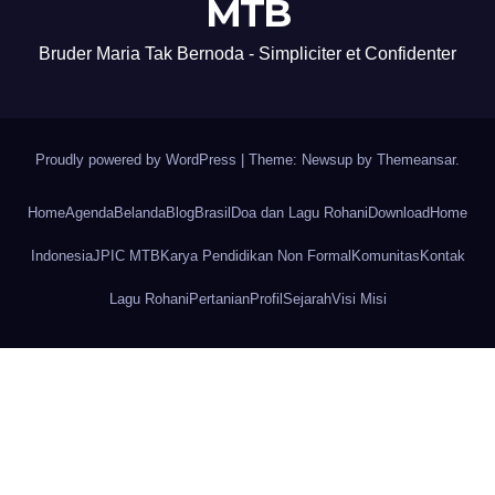
MTB
Bruder Maria Tak Bernoda - Simpliciter et Confidenter
Proudly powered by WordPress
|
Theme: Newsup by
Themeansar
.
Home
Agenda
Belanda
Blog
Brasil
Doa dan Lagu Rohani
Download
Home
Indonesia
JPIC MTB
Karya Pendidikan Non Formal
Komunitas
Kontak
Lagu Rohani
Pertanian
Profil
Sejarah
Visi Misi