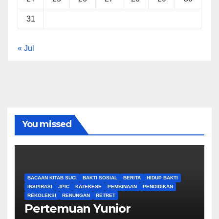
31
« Jul
You missed
BACAAN KITAB SUCI
BAKTI SOSIAL
BERITA
HIDUP BAKTI
INSPIRASI
JPIC
KATEKESE
PEMBINAAN
PENDIDIKAN
REKOLEKSI
RENUNGAN
RETRET
Pertemuan Yunior