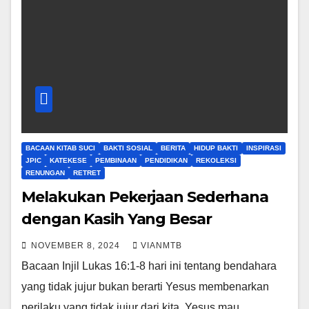
BACAAN KITAB SUCI
BAKTI SOSIAL
BERITA
HIDUP BAKTI
INSPIRASI
JPIC
KATEKESE
PEMBINAAN
PENDIDIKAN
REKOLEKSI
RENUNGAN
RETRET
Melakukan Pekerjaan Sederhana
dengan Kasih Yang Besar
NOVEMBER 8, 2024
VIANMTB
Bacaan Injil Lukas 16:1-8 hari ini tentang bendahara
yang tidak jujur bukan berarti Yesus membenarkan
perilaku yang tidak jujur dari kita. Yesus mau