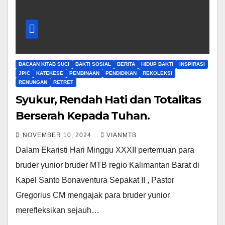
BACAAN KITAB SUCI
BAKTI SOSIAL
BERITA
HIDUP BAKTI
INSPIRASI
JPIC
KATEKESE
PEMBINAAN
PENDIDIKAN
REKOLEKSI
RENUNGAN
RETRET
Syukur, Rendah Hati dan Totalitas
Berserah Kepada Tuhan.
NOVEMBER 10, 2024
VIANMTB
Dalam Ekaristi Hari Minggu XXXII pertemuan para
bruder yunior bruder MTB regio Kalimantan Barat di
Kapel Santo Bonaventura Sepakat II , Pastor
Gregorius CM mengajak para bruder yunior
merefleksikan sejauh…