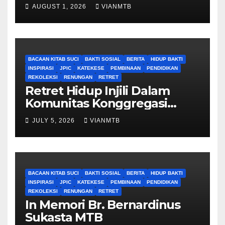
AUGUST 1, 2026
VIANMTB
BACAAN KITAB SUCI
BAKTI SOSIAL
BERITA
HIDUP BAKTI
INSPIRASI
JPIC
KATEKESE
PEMBINAAN
PENDIDIKAN
REKOLEKSI
RENUNGAN
RETRET
Retret Hidup Injili Dalam
Komunitas Konggregasi
Bruder Maria Tak Bernoda
JULY 5, 2026
VIANMTB
BACAAN KITAB SUCI
BAKTI SOSIAL
BERITA
HIDUP BAKTI
INSPIRASI
JPIC
KATEKESE
PEMBINAAN
PENDIDIKAN
REKOLEKSI
RENUNGAN
RETRET
In Memori Br. Bernardinus
Sukasta MTB