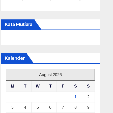
Kata Mutiara
Kalender
August 2026
M
T
W
T
F
S
S
1
2
3
4
5
6
7
8
9