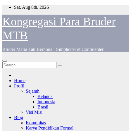
Skip
Sat. Aug 8th, 2026
to
content
Kongregasi Para Bruder
MTB
Bruder Maria Tak Bernoda - Simpliciter et Confidenter
Home
Profil
Sejarah
Belanda
Indonesia
Brasil
Visi Misi
Blog
Komunitas
Karya Pendidikan Formal