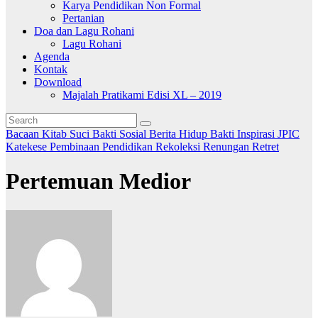
Karya Pendidikan Non Formal
Pertanian
Doa dan Lagu Rohani
Lagu Rohani
Agenda
Kontak
Download
Majalah Pratikami Edisi XL – 2019
Bacaan Kitab Suci
Bakti Sosial
Berita
Hidup Bakti
Inspirasi
JPIC
Katekese
Pembinaan
Pendidikan
Rekoleksi
Renungan
Retret
Pertemuan Medior