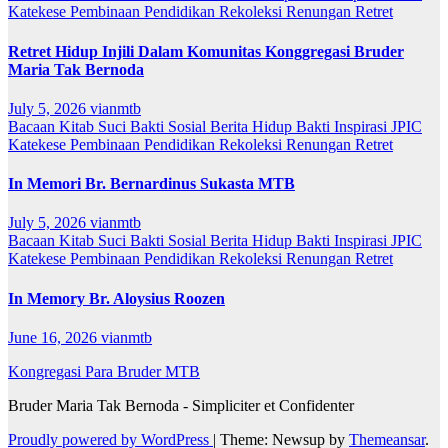
Katekese
Pembinaan
Pendidikan
Rekoleksi
Renungan
Retret
Retret Hidup Injili Dalam Komunitas Konggregasi Bruder
Maria Tak Bernoda
July 5, 2026
vianmtb
Bacaan Kitab Suci
Bakti Sosial
Berita
Hidup Bakti
Inspirasi
JPIC
Katekese
Pembinaan
Pendidikan
Rekoleksi
Renungan
Retret
In Memori Br. Bernardinus Sukasta MTB
July 5, 2026
vianmtb
Bacaan Kitab Suci
Bakti Sosial
Berita
Hidup Bakti
Inspirasi
JPIC
Katekese
Pembinaan
Pendidikan
Rekoleksi
Renungan
Retret
In Memory Br. Aloysius Roozen
June 16, 2026
vianmtb
Kongregasi Para Bruder MTB
Bruder Maria Tak Bernoda - Simpliciter et Confidenter
Proudly powered by WordPress
|
Theme: Newsup by
Themeansar
.