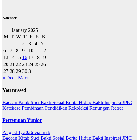
Kalender
January 2025
M
T
W
T
F
S
S
1
2
3
4
5
6
7
8
9
10
11
12
13
14
15
16
17
18
19
20
21
22
23
24
25
26
27
28
29
30
31
« Dec
Mar »
You missed
Bacaan Kitab Suci
Bakti Sosial
Berita
Hidup Bakti
Inspirasi
JPIC
Katekese
Pembinaan
Pendidikan
Rekoleksi
Renungan
Retret
Pertemuan Yunior
August 1, 2026
vianmtb
Bacaan Kitab Suci
Bakti Sosial
Berita
Hidup Bakti
Inspirasi
JPIC