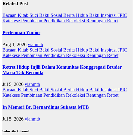
Related Post
Bacaan Kitab Suci
Bakti Sosial
Berita
Hidup Bakti
Inspirasi
JPIC
Katekese
Pembinaan
Pendidikan
Rekoleksi
Renungan
Retret
Pertemuan Yunior
Aug 1, 2026
vianmtb
Bacaan Kitab Suci
Bakti Sosial
Berita
Hidup Bakti
Inspirasi
JPIC
Katekese
Pembinaan
Pendidikan
Rekoleksi
Renungan
Retret
Retret Hidup Injili Dalam Komunitas Konggregasi Bruder
Maria Tak Bernoda
Jul 5, 2026
vianmtb
Bacaan Kitab Suci
Bakti Sosial
Berita
Hidup Bakti
Inspirasi
JPIC
Katekese
Pembinaan
Pendidikan
Rekoleksi
Renungan
Retret
In Memori Br. Bernardinus Sukasta MTB
Jul 5, 2026
vianmtb
Subscribe Channel