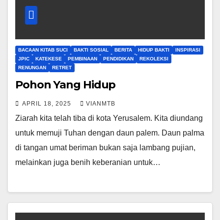
BACAAN KITAB SUCI
BAKTI SOSIAL
BERITA
HIDUP BAKTI
INSPIRASI
JPIC
KATEKESE
PEMBINAAN
PENDIDIKAN
REKOLEKSI
RENUNGAN
RETRET
Pohon Yang Hidup
APRIL 18, 2025
VIANMTB
Ziarah kita telah tiba di kota Yerusalem. Kita diundang
untuk memuji Tuhan dengan daun palem. Daun palma
di tangan umat beriman bukan saja lambang pujian,
melainkan juga benih keberanian untuk…