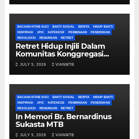
BACAAN KITAB SUCI
BAKTI SOSIAL
BERITA
HIDUP BAKTI
INSPIRASI
JPIC
KATEKESE
PEMBINAAN
PENDIDIKAN
REKOLEKSI
RENUNGAN
RETRET
Retret Hidup Injili Dalam
Komunitas Konggregasi
Bruder Maria Tak Bernoda
JULY 5, 2026
VIANMTB
BACAAN KITAB SUCI
BAKTI SOSIAL
BERITA
HIDUP BAKTI
INSPIRASI
JPIC
KATEKESE
PEMBINAAN
PENDIDIKAN
REKOLEKSI
RENUNGAN
RETRET
In Memori Br. Bernardinus
Sukasta MTB
JULY 5, 2026
VIANMTB