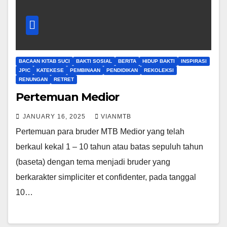
BACAAN KITAB SUCI
BAKTI SOSIAL
BERITA
HIDUP BAKTI
INSPIRASI
JPIC
KATEKESE
PEMBINAAN
PENDIDIKAN
REKOLEKSI
RENUNGAN
RETRET
Pertemuan Medior
JANUARY 16, 2025
VIANMTB
Pertemuan para bruder MTB Medior yang telah
berkaul kekal 1 – 10 tahun atau batas sepuluh tahun
(baseta) dengan tema menjadi bruder yang
berkarakter simpliciter et confidenter, pada tanggal
10…