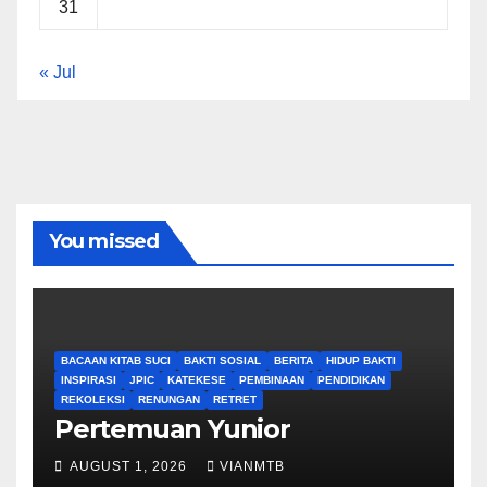
31
« Jul
You missed
BACAAN KITAB SUCI
BAKTI SOSIAL
BERITA
HIDUP BAKTI
INSPIRASI
JPIC
KATEKESE
PEMBINAAN
PENDIDIKAN
REKOLEKSI
RENUNGAN
RETRET
Pertemuan Yunior
AUGUST 1, 2026
VIANMTB