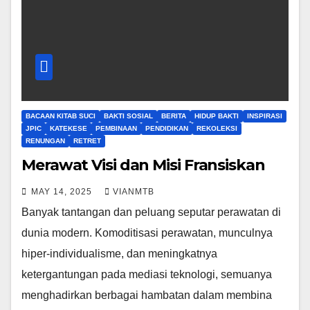
BACAAN KITAB SUCI
BAKTI SOSIAL
BERITA
HIDUP BAKTI
INSPIRASI
JPIC
KATEKESE
PEMBINAAN
PENDIDIKAN
REKOLEKSI
RENUNGAN
RETRET
Merawat Visi dan Misi Fransiskan
MAY 14, 2025
VIANMTB
Banyak tantangan dan peluang seputar perawatan di
dunia modern. Komoditisasi perawatan, munculnya
hiper-individualisme, dan meningkatnya
ketergantungan pada mediasi teknologi, semuanya
menghadirkan berbagai hambatan dalam membina