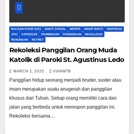
BACAAN KITAB SUCI
BAKTI SOSIAL
BERITA
HIDUP BAKTI
INSPIRASI
JPIC
KATEKESE
PEMBINAAN
PENDIDIKAN
REKOLEKSI
RENUNGAN
RETRET
Rekoleksi Panggilan Orang Muda
Katolik di Paroki St. Agustinus Ledo
MARCH 2, 2025
VIANMTB
Panggilan hidup seorang menjadi bruder, suster atau
imam merupakan suatu anugerah dan panggilan
khusus dari Tuhan. Setiap orang memiliki cara dan
jalan yang berbeda untuk merespon panggilan ini.
Rekoleksi bersama…