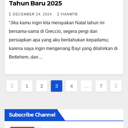
Tahun Baru 2025
DECEMBER 24, 2024
VIANMTB
“Jika kamu ingin kita merayakan Natal tahun ini
bersama-sama di Greccio, segera pergi dan
persiapkan apa yang aku beritahukan kepadamu;
karena saya ingin mengenang Bayi yang dilahirkan di
Betlehem, dan…
Posts
1
2
3
4
…
7
pagination
Subscribe Channel