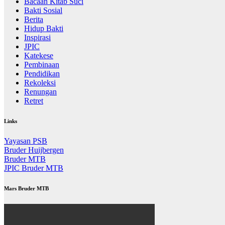
Bacaan Kitab Suci
Bakti Sosial
Berita
Hidup Bakti
Inspirasi
JPIC
Katekese
Pembinaan
Pendidikan
Rekoleksi
Renungan
Retret
Links
Yayasan PSB
Bruder Huijbergen
Bruder MTB
JPIC Bruder MTB
Mars Bruder MTB