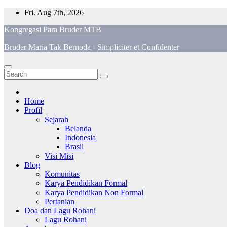
Skip
Fri. Aug 7th, 2026
to
Kongregasi Para Bruder MTB
content
Bruder Maria Tak Bernoda - Simpliciter et Confidenter
Home
Profil
Sejarah
Belanda
Indonesia
Brasil
Visi Misi
Blog
Komunitas
Karya Pendidikan Formal
Karya Pendidikan Non Formal
Pertanian
Doa dan Lagu Rohani
Lagu Rohani