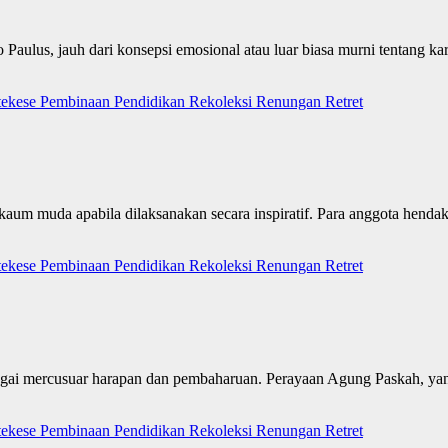
aulus, jauh dari konsepsi emosional atau luar biasa murni tentang karu
tekese
Pembinaan
Pendidikan
Rekoleksi
Renungan
Retret
 kaum muda apabila dilaksanakan secara inspiratif. Para anggota hend
tekese
Pembinaan
Pendidikan
Rekoleksi
Renungan
Retret
sebagai mercusuar harapan dan pembaharuan. Perayaan Agung Paskah, y
tekese
Pembinaan
Pendidikan
Rekoleksi
Renungan
Retret