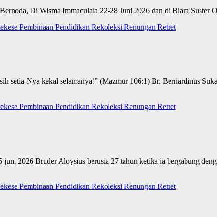
 Bernoda, Di Wisma Immaculata 22-28 Juni 2026 dan di Biara Suster
tekese
Pembinaan
Pendidikan
Rekoleksi
Renungan
Retret
kasih setia-Nya kekal selamanya!” (Mazmur 106:1) Br. Bernardinus S
tekese
Pembinaan
Pendidikan
Rekoleksi
Renungan
Retret
15 juni 2026 Bruder Aloysius berusia 27 tahun ketika ia bergabung d
tekese
Pembinaan
Pendidikan
Rekoleksi
Renungan
Retret