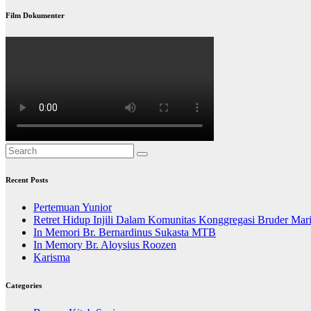
Film Dokumenter
Recent Posts
Pertemuan Yunior
Retret Hidup Injili Dalam Komunitas Konggregasi Bruder Mar
In Memori Br. Bernardinus Sukasta MTB
In Memory Br. Aloysius Roozen
Karisma
Categories