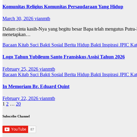
Komunitas Religius Komunitas Persaudaraan Yang Hidup
March 30, 2026
vianmtb
Dalam cinta kasih-Nya yang begitu besar Bapa telah mengutus Putra
menetapkan…
Bacaan Kitab Suci
Bakti Sosial
Berita
Hidup Bakti
Inspirasi
JPIC
Ka
Logo Tahun Yubileum Santo Fransiskus Assisi Tahun 2026
February 25, 2026
vianmtb
Bacaan Kitab Suci
Bakti Sosial
Berita
Hidup Bakti
Inspirasi
JPIC
Ka
In Memoriam Br. Eduard Quint
February 22, 2026
vianmtb
Posts
1
2
…
20
pagination
Subscribe Channel