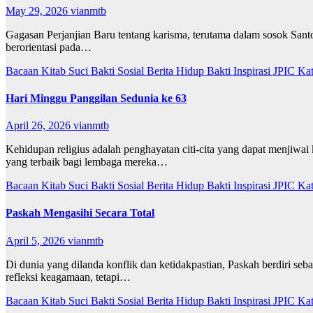
May 29, 2026
vianmtb
Gagasan Perjanjian Baru tentang karisma, terutama dalam sosok Santo P
berorientasi pada…
Bacaan Kitab Suci
Bakti Sosial
Berita
Hidup Bakti
Inspirasi
JPIC
Ka
Hari Minggu Panggilan Sedunia ke 63
April 26, 2026
vianmtb
Kehidupan religius adalah penghayatan citi-cita yang dapat menjiwai
yang terbaik bagi lembaga mereka…
Bacaan Kitab Suci
Bakti Sosial
Berita
Hidup Bakti
Inspirasi
JPIC
Ka
Paskah Mengasihi Secara Total
April 5, 2026
vianmtb
Di dunia yang dilanda konflik dan ketidakpastian, Paskah berdiri 
refleksi keagamaan, tetapi…
Bacaan Kitab Suci
Bakti Sosial
Berita
Hidup Bakti
Inspirasi
JPIC
Ka