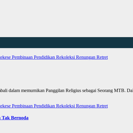
tekese
Pembinaan
Pendidikan
Rekoleksi
Renungan
Retret
i dalam memurnikan Panggilan Religius sebagai Seorang MTB. Dala
tekese
Pembinaan
Pendidikan
Rekoleksi
Renungan
Retret
a Tak Bernoda