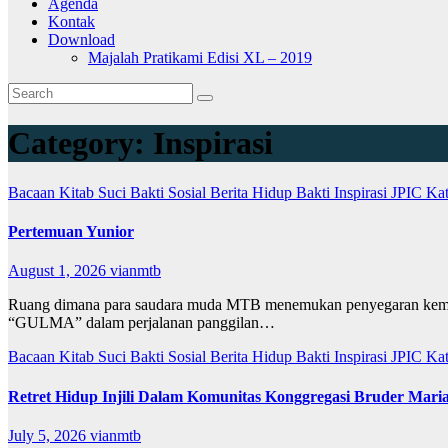
Agenda
Kontak
Download
Majalah Pratikami Edisi XL – 2019
Category:
Inspirasi
Bacaan Kitab Suci
Bakti Sosial
Berita
Hidup Bakti
Inspirasi
JPIC
Ka
Pertemuan Yunior
August 1, 2026
vianmtb
Ruang dimana para saudara muda MTB menemukan penyegaran kembal
“GULMA” dalam perjalanan panggilan…
Bacaan Kitab Suci
Bakti Sosial
Berita
Hidup Bakti
Inspirasi
JPIC
Ka
Retret Hidup Injili Dalam Komunitas Konggregasi Bruder Mari
July 5, 2026
vianmtb