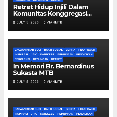
Retret Hidup Injili Dalam
Komunitas Konggregasi
Bruder Maria Tak Bernoda
JULY 5, 2026
VIANMTB
BACAAN KITAB SUCI
BAKTI SOSIAL
BERITA
HIDUP BAKTI
INSPIRASI
JPIC
KATEKESE
PEMBINAAN
PENDIDIKAN
REKOLEKSI
RENUNGAN
RETRET
In Memori Br. Bernardinus
Sukasta MTB
JULY 5, 2026
VIANMTB
BACAAN KITAB SUCI
BAKTI SOSIAL
BERITA
HIDUP BAKTI
INSPIRASI
JPIC
KATEKESE
PEMBINAAN
PENDIDIKAN