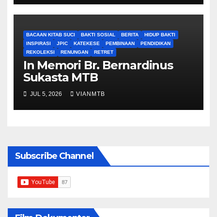
BACAAN KITAB SUCI
BAKTI SOSIAL
BERITA
HIDUP BAKTI
INSPIRASI
JPIC
KATEKESE
PEMBINAAN
PENDIDIKAN
REKOLEKSI
RENUNGAN
RETRET
In Memori Br. Bernardinus
Sukasta MTB
JUL 5, 2026
VIANMTB
Subscribe Channel