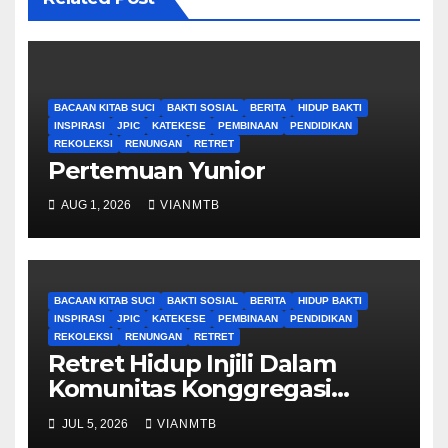
BACAAN KITAB SUCI
BAKTI SOSIAL
BERITA
HIDUP BAKTI
INSPIRASI
JPIC
KATEKESE
PEMBINAAN
PENDIDIKAN
REKOLEKSI
RENUNGAN
RETRET
Pertemuan Yunior
AUG 1, 2026
VIANMTB
BACAAN KITAB SUCI
BAKTI SOSIAL
BERITA
HIDUP BAKTI
INSPIRASI
JPIC
KATEKESE
PEMBINAAN
PENDIDIKAN
REKOLEKSI
RENUNGAN
RETRET
Retret Hidup Injili Dalam
Komunitas Konggregasi
Bruder Maria Tak Bernoda
JUL 5, 2026
VIANMTB