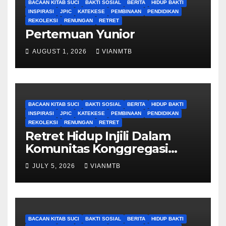
BACAAN KITAB SUCI
BAKTI SOSIAL
BERITA
HIDUP BAKTI
INSPIRASI
JPIC
KATEKESE
PEMBINAAN
PENDIDIKAN
REKOLEKSI
RENUNGAN
RETRET
Pertemuan Yunior
AUGUST 1, 2026
VIANMTB
BACAAN KITAB SUCI
BAKTI SOSIAL
BERITA
HIDUP BAKTI
INSPIRASI
JPIC
KATEKESE
PEMBINAAN
PENDIDIKAN
REKOLEKSI
RENUNGAN
RETRET
Retret Hidup Injili Dalam
Komunitas Konggregasi
Bruder Maria Tak Bernoda
JULY 5, 2026
VIANMTB
BACAAN KITAB SUCI
BAKTI SOSIAL
BERITA
HIDUP BAKTI