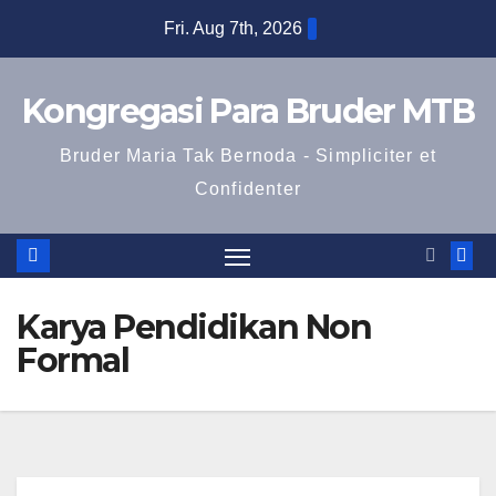
Skip
Fri. Aug 7th, 2026
to
content
Kongregasi Para Bruder MTB
Bruder Maria Tak Bernoda - Simpliciter et
Confidenter
Karya Pendidikan Non
Formal