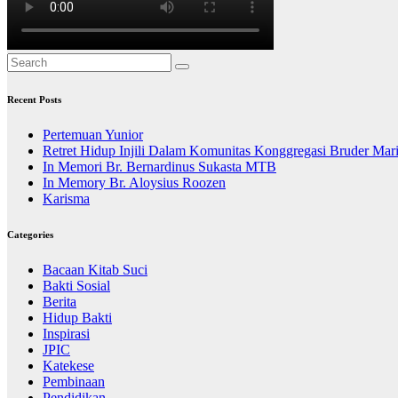
Recent Posts
Pertemuan Yunior
Retret Hidup Injili Dalam Komunitas Konggregasi Bruder Mar
In Memori Br. Bernardinus Sukasta MTB
In Memory Br. Aloysius Roozen
Karisma
Categories
Bacaan Kitab Suci
Bakti Sosial
Berita
Hidup Bakti
Inspirasi
JPIC
Katekese
Pembinaan
Pendidikan