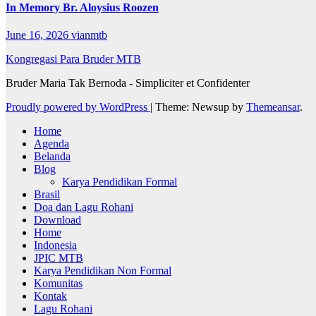
In Memory Br. Aloysius Roozen
June 16, 2026
vianmtb
Kongregasi Para Bruder MTB
Bruder Maria Tak Bernoda - Simpliciter et Confidenter
Proudly powered by WordPress
|
Theme: Newsup by
Themeansar
.
Home
Agenda
Belanda
Blog
Karya Pendidikan Formal
Brasil
Doa dan Lagu Rohani
Download
Home
Indonesia
JPIC MTB
Karya Pendidikan Non Formal
Komunitas
Kontak
Lagu Rohani