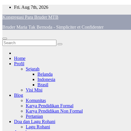
Skip
Fri. Aug 7th, 2026
to
Kongregasi Para Bruder MTB
content
Bruder Maria Tak Bernoda - Simpliciter et Confidenter
Home
Profil
Sejarah
Belanda
Indonesia
Brasil
Visi Misi
Blog
Komunitas
Karya Pendidikan Formal
Karya Pendidikan Non Formal
Pertanian
Doa dan Lagu Rohani
Lagu Rohani