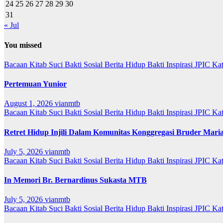
24
25
26
27
28
29
30
31
« Jul
You missed
Bacaan Kitab Suci
Bakti Sosial
Berita
Hidup Bakti
Inspirasi
JPIC
Ka
Pertemuan Yunior
August 1, 2026
vianmtb
Bacaan Kitab Suci
Bakti Sosial
Berita
Hidup Bakti
Inspirasi
JPIC
Ka
Retret Hidup Injili Dalam Komunitas Konggregasi Bruder Mari
July 5, 2026
vianmtb
Bacaan Kitab Suci
Bakti Sosial
Berita
Hidup Bakti
Inspirasi
JPIC
Ka
In Memori Br. Bernardinus Sukasta MTB
July 5, 2026
vianmtb
Bacaan Kitab Suci
Bakti Sosial
Berita
Hidup Bakti
Inspirasi
JPIC
Ka