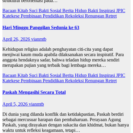
struktural berorientasi pada…
Bacaan Kitab Suci
Bakti Sosial
Berita
Hidup Bakti
Inspirasi
JPIC
Katekese
Pembinaan
Pendidikan
Rekoleksi
Renungan
Retret
Hari Minggu Panggilan Sedunia ke 63
April 26, 2026
vianmtb
Kehidupan religius adalah penghayatan citi-cita yang dapat
menjiwai kaum muda apabila dilaksanakan secara inspiratif. Para
anggota hendaknya sadar, bahwa teladan hidup mereka sendiri
merupakan pujian yang terbaik bagi lembaga mereka…
Bacaan Kitab Suci
Bakti Sosial
Berita
Hidup Bakti
Inspirasi
JPIC
Katekese
Pembinaan
Pendidikan
Rekoleksi
Renungan
Retret
Paskah Mengasihi Secara Total
April 5, 2026
vianmtb
Di dunia yang dilanda konflik dan ketidakpastian, Paskah berdiri
sebagai mercusuar harapan dan pembaharuan. Perayaan Agung
Paskah, yang dirayakan dengan sukacita dan khidmat, bukan hanya
waktu untuk refleksi keagamaan, tetapi…