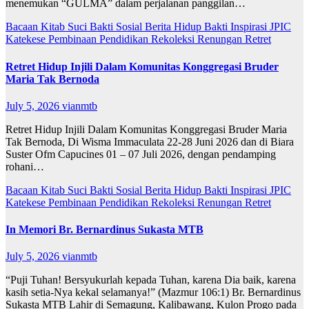
menemukan “GULMA” dalam perjalanan panggilan…
Bacaan Kitab Suci
Bakti Sosial
Berita
Hidup Bakti
Inspirasi
JPIC
Katekese
Pembinaan
Pendidikan
Rekoleksi
Renungan
Retret
Retret Hidup Injili Dalam Komunitas Konggregasi Bruder
Maria Tak Bernoda
July 5, 2026
vianmtb
Retret Hidup Injili Dalam Komunitas Konggregasi Bruder Maria
Tak Bernoda, Di Wisma Immaculata 22-28 Juni 2026 dan di Biara
Suster Ofm Capucines 01 – 07 Juli 2026, dengan pendamping
rohani…
Bacaan Kitab Suci
Bakti Sosial
Berita
Hidup Bakti
Inspirasi
JPIC
Katekese
Pembinaan
Pendidikan
Rekoleksi
Renungan
Retret
In Memori Br. Bernardinus Sukasta MTB
July 5, 2026
vianmtb
“Puji Tuhan! Bersyukurlah kepada Tuhan, karena Dia baik, karena
kasih setia-Nya kekal selamanya!” (Mazmur 106:1) Br. Bernardinus
Sukasta MTB Lahir di Semagung, Kalibawang, Kulon Progo pada