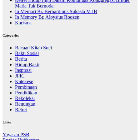
Retret Hidup Injili Dalam Komunitas Konggregasi Bruder
Maria Tak Bernoda
In Memori Br. Bernardinus Sukasta MTB
In Memory Br. Aloysius Roozen
Karisma
Categories
Bacaan Kitab Suci
Bakti Sosial
Berita
Hidup Bakti
Inspirasi
JPIC
Katekese
Pembinaan
Pendidikan
Rekoleksi
Renungan
Retret
Links
Yayasan PSB