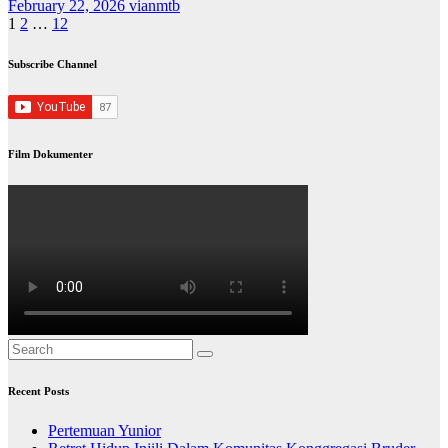
February 22, 2026
vianmtb
Posts
1
2
…
12
pagination
Subscribe Channel
Film Dokumenter
Recent Posts
Pertemuan Yunior