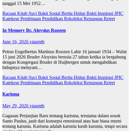
tanggal 15 Mei 1952…
Bacaan Kitab Suci
Bakti Sosial
Berita
Hidup Bakti
Inspirasi
JPIC
Katekese
Pembinaan
Pendidikan
Rekoleksi
Renungan
Retret
In Memory Br. Aloysius Roozen
June 16, 2026
vianmtb
Petrus Engelbertus Martinus Roozen Lahir 16 januari 1934 – Wafat
15 juni 2026 Bruder Aloysius berusia 27 tahun ketika ia bergabung
dengan Kongregasi Bruder di Huijbergen untuk mengabdikan
hidupnya melayani…
Bacaan Kitab Suci
Bakti Sosial
Berita
Hidup Bakti
Inspirasi
JPIC
Katekese
Pembinaan
Pendidikan
Rekoleksi
Renungan
Retret
Karisma
May 29, 2026
vianmtb
Gagasan Perjanjian Baru tentang karisma, terutama dalam sosok
Santo Paulus, jauh dari konsepsi emosional atau luar biasa murni
tentang karunia. Karisma adalah karunia kasih karunia, tetapi secara