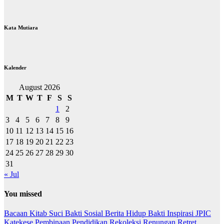
Kata Mutiara
Kalender
August 2026
M
T
W
T
F
S
S
1
2
3
4
5
6
7
8
9
10
11
12
13
14
15
16
17
18
19
20
21
22
23
24
25
26
27
28
29
30
31
« Jul
You missed
Bacaan Kitab Suci
Bakti Sosial
Berita
Hidup Bakti
Inspirasi
JPIC
Katekese
Pembinaan
Pendidikan
Rekoleksi
Renungan
Retret