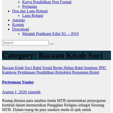
Karya Pendidikan Non Formal
Pertanian
Doa dan Lagu Rohani
Lagu Rohani
Agenda
Kontak
Download
Majalah Pratikami Edisi XL – 2019
Category:
Bacaan Kitab Suci
Bacaan Kitab Suci
Bakti Sosial
Berita
Hidup Bakti
Inspirasi
JPIC
Katekese
Pembinaan
Pendidikan
Rekoleksi
Renungan
Retret
Pertemuan Yunior
August 1, 2026
vianmtb
Ruang dimana para saudara muda MTB menemukan penyegaran
kembali dalam memurnikan Panggilan Religius sebagai Seorang
MTB. Dalam ruang itu para saudara muda di ajak untuk