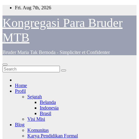
Skip
Fri. Aug 7th, 2026
to
content
Kongregasi Para Bruder
MTB
Bruder Maria Tak Bernoda - Simpliciter et Confidenter
Home
Profil
Sejarah
Belanda
Indonesia
Brasil
Visi Misi
Blog
Komunitas
Karya Pendidikan Formal