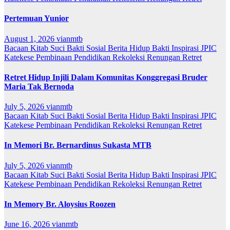
Pertemuan Yunior
August 1, 2026
vianmtb
Bacaan Kitab Suci
Bakti Sosial
Berita
Hidup Bakti
Inspirasi
JPIC
Katekese
Pembinaan
Pendidikan
Rekoleksi
Renungan
Retret
Retret Hidup Injili Dalam Komunitas Konggregasi Bruder
Maria Tak Bernoda
July 5, 2026
vianmtb
Bacaan Kitab Suci
Bakti Sosial
Berita
Hidup Bakti
Inspirasi
JPIC
Katekese
Pembinaan
Pendidikan
Rekoleksi
Renungan
Retret
In Memori Br. Bernardinus Sukasta MTB
July 5, 2026
vianmtb
Bacaan Kitab Suci
Bakti Sosial
Berita
Hidup Bakti
Inspirasi
JPIC
Katekese
Pembinaan
Pendidikan
Rekoleksi
Renungan
Retret
In Memory Br. Aloysius Roozen
June 16, 2026
vianmtb