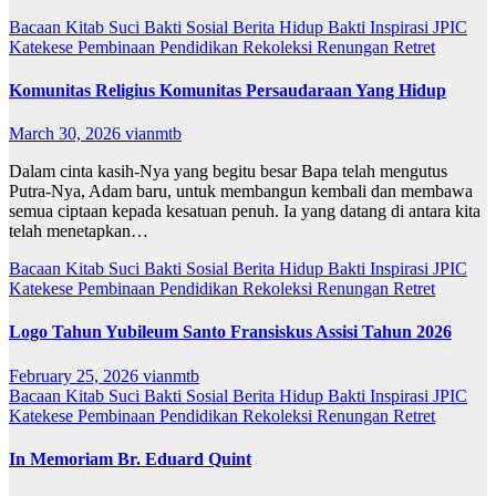
Bacaan Kitab Suci
Bakti Sosial
Berita
Hidup Bakti
Inspirasi
JPIC
Katekese
Pembinaan
Pendidikan
Rekoleksi
Renungan
Retret
Komunitas Religius Komunitas Persaudaraan Yang Hidup
March 30, 2026
vianmtb
Dalam cinta kasih-Nya yang begitu besar Bapa telah mengutus
Putra-Nya, Adam baru, untuk membangun kembali dan membawa
semua ciptaan kepada kesatuan penuh. Ia yang datang di antara kita
telah menetapkan…
Bacaan Kitab Suci
Bakti Sosial
Berita
Hidup Bakti
Inspirasi
JPIC
Katekese
Pembinaan
Pendidikan
Rekoleksi
Renungan
Retret
Logo Tahun Yubileum Santo Fransiskus Assisi Tahun 2026
February 25, 2026
vianmtb
Bacaan Kitab Suci
Bakti Sosial
Berita
Hidup Bakti
Inspirasi
JPIC
Katekese
Pembinaan
Pendidikan
Rekoleksi
Renungan
Retret
In Memoriam Br. Eduard Quint