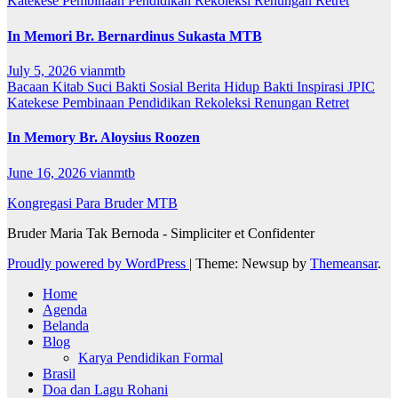
Katekese
Pembinaan
Pendidikan
Rekoleksi
Renungan
Retret
In Memori Br. Bernardinus Sukasta MTB
July 5, 2026
vianmtb
Bacaan Kitab Suci
Bakti Sosial
Berita
Hidup Bakti
Inspirasi
JPIC
Katekese
Pembinaan
Pendidikan
Rekoleksi
Renungan
Retret
In Memory Br. Aloysius Roozen
June 16, 2026
vianmtb
Kongregasi Para Bruder MTB
Bruder Maria Tak Bernoda - Simpliciter et Confidenter
Proudly powered by WordPress
|
Theme: Newsup by
Themeansar
.
Home
Agenda
Belanda
Blog
Karya Pendidikan Formal
Brasil
Doa dan Lagu Rohani