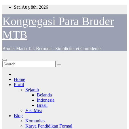
Skip
Sat. Aug 8th, 2026
to
content
Kongregasi Para Bruder
MTB
Bruder Maria Tak Bernoda - Simpliciter et Confidenter
Home
Profil
Sejarah
Belanda
Indonesia
Brasil
Visi Misi
Blog
Komunitas
Karya Pendidikan Formal