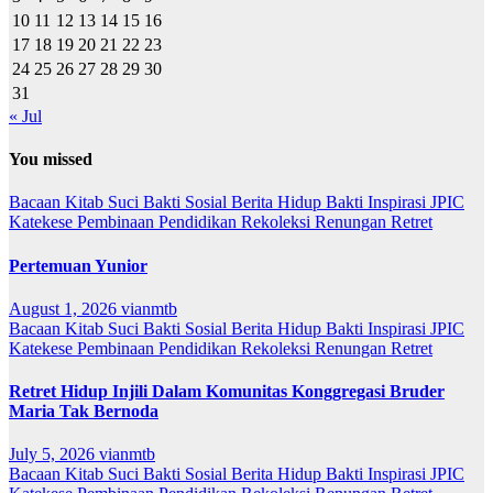
10
11
12
13
14
15
16
17
18
19
20
21
22
23
24
25
26
27
28
29
30
31
« Jul
You missed
Bacaan Kitab Suci
Bakti Sosial
Berita
Hidup Bakti
Inspirasi
JPIC
Katekese
Pembinaan
Pendidikan
Rekoleksi
Renungan
Retret
Pertemuan Yunior
August 1, 2026
vianmtb
Bacaan Kitab Suci
Bakti Sosial
Berita
Hidup Bakti
Inspirasi
JPIC
Katekese
Pembinaan
Pendidikan
Rekoleksi
Renungan
Retret
Retret Hidup Injili Dalam Komunitas Konggregasi Bruder
Maria Tak Bernoda
July 5, 2026
vianmtb
Bacaan Kitab Suci
Bakti Sosial
Berita
Hidup Bakti
Inspirasi
JPIC