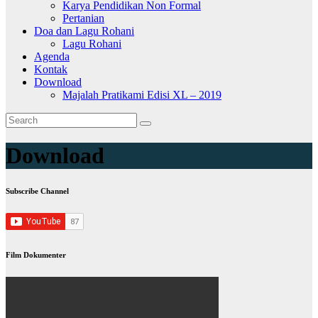
Karya Pendidikan Non Formal
Pertanian
Doa dan Lagu Rohani
Lagu Rohani
Agenda
Kontak
Download
Majalah Pratikami Edisi XL – 2019
Download
Subscribe Channel
Film Dokumenter