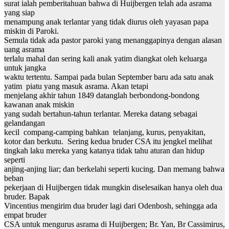
surat ialah pemberitahuan bahwa di Huijbergen telah ada asrama
yang siap
menampung anak terlantar yang tidak diurus oleh yayasan papa
miskin di Paroki.
Semula tidak ada pastor paroki yang menanggapinya dengan alasan
uang asrama
terlalu mahal dan sering kali anak yatim diangkat oleh keluarga
untuk jangka
waktu tertentu. Sampai pada bulan September baru ada satu anak
yatim piatu yang masuk asrama. Akan tetapi
menjelang akhir tahun 1849 datanglah berbondong-bondong
kawanan anak miskin
yang sudah bertahun-tahun terlantar. Mereka datang sebagai
gelandangan
kecil compang-camping bahkan telanjang, kurus, penyakitan,
kotor dan berkutu. Sering kedua bruder CSA itu jengkel melihat
tingkah laku mereka yang katanya tidak tahu aturan dan hidup
seperti
anjing-anjing liar; dan berkelahi seperti kucing. Dan memang bahwa
beban
pekerjaan di Huijbergen tidak mungkin diselesaikan hanya oleh dua
bruder. Bapak
Vincentius mengirim dua bruder lagi dari Odenbosh, sehingga ada
empat bruder
CSA untuk mengurus asrama di Huijbergen; Br. Yan, Br Cassimirus,