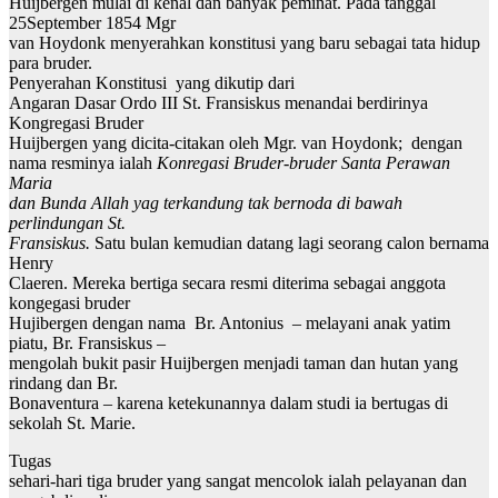
Huijbergen mulai di kenal dan banyak peminat. Pada tanggal
25September 1854 Mgr
van Hoydonk menyerahkan konstitusi yang baru sebagai tata hidup
para bruder.
Penyerahan Konstitusi yang dikutip dari
Angaran Dasar Ordo III St. Fransiskus menandai berdirinya
Kongregasi Bruder
Huijbergen yang dicita-citakan oleh Mgr. van Hoydonk; dengan
nama resminya ialah
Konregasi Bruder-bruder Santa Perawan
Maria
dan Bunda Allah yag terkandung tak bernoda di bawah
perlindungan St.
Fransiskus.
Satu bulan kemudian datang lagi seorang calon bernama
Henry
Claeren. Mereka bertiga secara resmi diterima sebagai anggota
kongegasi bruder
Hujibergen dengan nama Br. Antonius – melayani anak yatim
piatu, Br. Fransiskus –
mengolah bukit pasir Huijbergen menjadi taman dan hutan yang
rindang dan Br.
Bonaventura – karena ketekunannya dalam studi ia bertugas di
sekolah St. Marie.
Tugas
sehari-hari tiga bruder yang sangat mencolok ialah pelayanan dan