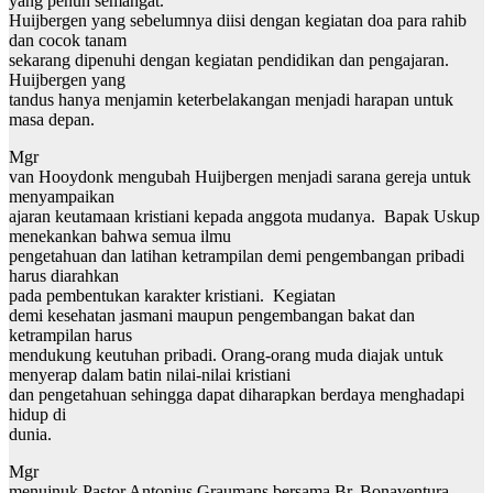
yang penuh semangat.
Huijbergen yang sebelumnya diisi dengan kegiatan doa para rahib
dan cocok tanam
sekarang dipenuhi dengan kegiatan pendidikan dan pengajaran.
Huijbergen yang
tandus hanya menjamin keterbelakangan menjadi harapan untuk
masa depan.
Mgr
van Hooydonk mengubah Huijbergen menjadi sarana gereja untuk
menyampaikan
ajaran keutamaan kristiani kepada anggota mudanya. Bapak Uskup
menekankan bahwa semua ilmu
pengetahuan dan latihan ketrampilan demi pengembangan pribadi
harus diarahkan
pada pembentukan karakter kristiani. Kegiatan
demi kesehatan jasmani maupun pengembangan bakat dan
ketrampilan harus
mendukung keutuhan pribadi. Orang-orang muda diajak untuk
menyerap dalam batin nilai-nilai kristiani
dan pengetahuan sehingga dapat diharapkan berdaya menghadapi
hidup di
dunia.
Mgr
menujnuk Pastor Antonius Graumans bersama Br. Bonaventura