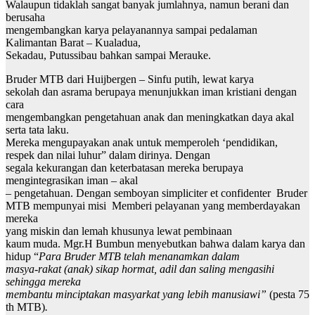
Walaupun tidaklah sangat banyak jumlahnya, namun berani dan
berusaha
mengembangkan karya pelayanannya sampai pedalaman
Kalimantan Barat – Kualadua,
Sekadau, Putussibau bahkan sampai Merauke.
Bruder MTB dari Huijbergen – Sinfu putih, lewat karya
sekolah dan asrama berupaya menunjukkan iman kristiani dengan
cara
mengembangkan pengetahuan anak dan meningkatkan daya akal
serta tata laku.
Mereka mengupayakan anak untuk memperoleh ‘pendidikan,
respek dan nilai luhur” dalam dirinya. Dengan
segala kekurangan dan keterbatasan mereka berupaya
mengintegrasikan iman – akal
– pengetahuan. Dengan semboyan simpliciter et confidenter Bruder
MTB mempunyai misi Memberi pelayanan yang memberdayakan
mereka
yang miskin dan lemah khusunya lewat pembinaan
kaum muda. Mgr.H Bumbun menyebutkan bahwa dalam karya dan
hidup “
Para Bruder MTB telah menanamkan dalam
masya-rakat (anak) sikap hormat, adil dan saling mengasihi
sehingga mereka
membantu minciptakan masyarkat yang lebih manusiawi”
(pesta 75
th MTB)
.