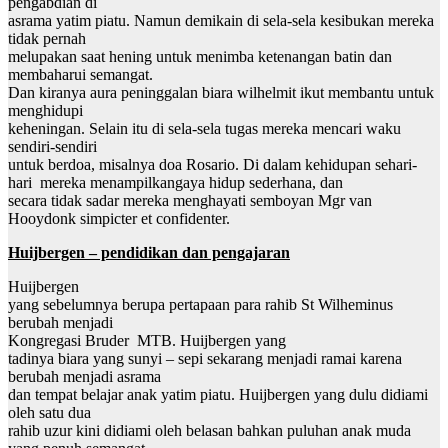
pengabdian di
asrama yatim piatu. Namun demikain di sela-sela kesibukan mereka
tidak pernah
melupakan saat hening untuk menimba ketenangan batin dan
membaharui semangat.
Dan kiranya aura peninggalan biara wilhelmit ikut membantu untuk
menghidupi
keheningan. Selain itu di sela-sela tugas mereka mencari waku
sendiri-sendiri
untuk berdoa, misalnya doa Rosario. Di dalam kehidupan sehari-
hari mereka menampilkangaya hidup sederhana, dan
secara tidak sadar mereka menghayati semboyan Mgr van
Hooydonk simpicter et confidenter.
Huijbergen – pendidikan dan pengajaran
Huijbergen
yang sebelumnya berupa pertapaan para rahib St Wilheminus
berubah menjadi
Kongregasi Bruder MTB. Huijbergen yang
tadinya biara yang sunyi – sepi sekarang menjadi ramai karena
berubah menjadi asrama
dan tempat belajar anak yatim piatu. Huijbergen yang dulu didiami
oleh satu dua
rahib uzur kini didiami oleh belasan bahkan puluhan anak muda