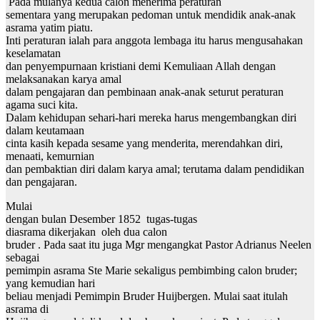
Pada mulanya kedua calon menerima peraturan
sementara yang merupakan pedoman untuk mendidik anak-anak
asrama yatim piatu.
Inti peraturan ialah para anggota lembaga itu harus mengusahakan
keselamatan
dan penyempurnaan kristiani demi Kemuliaan Allah dengan
melaksanakan karya amal
dalam pengajaran dan pembinaan anak-anak seturut peraturan
agama suci kita.
Dalam kehidupan sehari-hari mereka harus mengembangkan diri
dalam keutamaan
cinta kasih kepada sesame yang menderita, merendahkan diri,
menaati, kemurnian
dan pembaktian diri dalam karya amal; terutama dalam pendidikan
dan pengajaran.
Mulai
dengan bulan Desember 1852 tugas-tugas
diasrama dikerjakan oleh dua calon
bruder . Pada saat itu juga Mgr mengangkat Pastor Adrianus Neelen
sebagai
pemimpin asrama Ste Marie sekaligus pembimbing calon bruder;
yang kemudian hari
beliau menjadi Pemimpin Bruder Huijbergen. Mulai saat itulah
asrama di