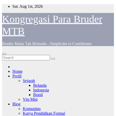
Skip
Sat. Aug 1st, 2026
to
content
Kongregasi Para Bruder
MTB
Bruder Maria Tak Bernoda - Simpliciter et Confidenter
Home
Profil
Sejarah
Belanda
Indonesia
Brasil
Visi Misi
Blog
Komunitas
Karya Pendidikan Formal