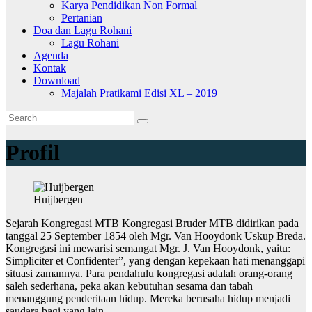
Karya Pendidikan Non Formal
Pertanian
Doa dan Lagu Rohani
Lagu Rohani
Agenda
Kontak
Download
Majalah Pratikami Edisi XL – 2019
Profil
Huijbergen
Sejarah Kongregasi MTB Kongregasi Bruder MTB didirikan pada
tanggal 25 September 1854 oleh Mgr. Van Hooydonk Uskup Breda.
Kongregasi ini mewarisi semangat Mgr. J. Van Hooydonk, yaitu:
Simpliciter et Confidenter”, yang dengan kepekaan hati menanggapi
situasi zamannya. Para pendahulu kongregasi adalah orang-orang
saleh sederhana, peka akan kebutuhan sesama dan tabah
menanggung penderitaan hidup. Mereka berusaha hidup menjadi
saudara bagi yang lain.