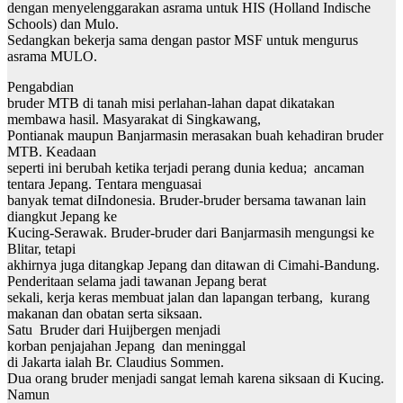
dengan menyelenggarakan asrama untuk HIS (Holland Indische
Schools) dan Mulo.
Sedangkan bekerja sama dengan pastor MSF untuk mengurus
asrama MULO.
Pengabdian
bruder MTB di tanah misi perlahan-lahan dapat dikatakan
membawa hasil. Masyarakat di Singkawang,
Pontianak maupun Banjarmasin merasakan buah kehadiran bruder
MTB. Keadaan
seperti ini berubah ketika terjadi perang dunia kedua; ancaman
tentara Jepang. Tentara menguasai
banyak temat diIndonesia. Bruder-bruder bersama tawanan lain
diangkut Jepang ke
Kucing-Serawak. Bruder-bruder dari Banjarmasih mengungsi ke
Blitar, tetapi
akhirnya juga ditangkap Jepang dan ditawan di Cimahi-Bandung.
Penderitaan selama jadi tawanan Jepang berat
sekali, kerja keras membuat jalan dan lapangan terbang, kurang
makanan dan obatan serta siksaan.
Satu Bruder dari Huijbergen menjadi
korban penjajahan Jepang dan meninggal
di Jakarta ialah Br. Claudius Sommen.
Dua orang bruder menjadi sangat lemah karena siksaan di Kucing.
Namun