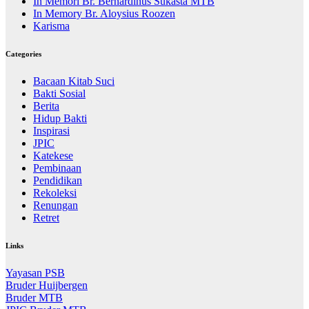
In Memori Br. Bernardinus Sukasta MTB
In Memory Br. Aloysius Roozen
Karisma
Categories
Bacaan Kitab Suci
Bakti Sosial
Berita
Hidup Bakti
Inspirasi
JPIC
Katekese
Pembinaan
Pendidikan
Rekoleksi
Renungan
Retret
Links
Yayasan PSB
Bruder Huijbergen
Bruder MTB