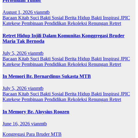
Pertemuan Yunior
August 1, 2026
vianmtb
Bacaan Kitab Suci
Bakti Sosial
Berita
Hidup Bakti
Inspirasi
JPIC
Katekese
Pembinaan
Pendidikan
Rekoleksi
Renungan
Retret
Retret Hidup Injili Dalam Komunitas Konggregasi Bruder
Maria Tak Bernoda
July 5, 2026
vianmtb
Bacaan Kitab Suci
Bakti Sosial
Berita
Hidup Bakti
Inspirasi
JPIC
Katekese
Pembinaan
Pendidikan
Rekoleksi
Renungan
Retret
In Memori Br. Bernardinus Sukasta MTB
July 5, 2026
vianmtb
Bacaan Kitab Suci
Bakti Sosial
Berita
Hidup Bakti
Inspirasi
JPIC
Katekese
Pembinaan
Pendidikan
Rekoleksi
Renungan
Retret
In Memory Br. Aloysius Roozen
June 16, 2026
vianmtb
Kongregasi Para Bruder MTB