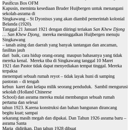
Pasificus Bos OFM
Kapusin, meminta kesediaan Bruder Huijbergen untuk menangani
sekolah-asrama di
Singkawang – St Dyonisus yang akan diambil pemerintah kolonial
Belanda (1920).
Tanggal 21 Januari 1921 dengan diiringi teriakan
San Khew Djong
… San Khew Djong,
mereka meninggalkan Huijbergen menuju
Singkawang
– tanah asing dan daerah yang banyak tantangan dan ancaman,
fasilitas jauh
dari baik, cara hidup orang-orang maupun bahasanya yang tidak
mereka kenal. Mereka tiba di Singkawang tanggal 10 Maret
1921 dan Pastor tidak dapat menyediakan tempat tinggal. Mereka
terpaksa
menempati sebuah rumah reyot – tidak layak huni di samping
pastoran – di tengah
kebun karet dan kelapa milik seorang penduduk. Sambil mengurusi
sekolah (Holland Chineese
School) dan asrama mereka mulai membangun sebuah rumah
pertama dan selesai
tahun 1923. Karena konstruksi dan bahan bangunan dirancang
begitu kuat; sampai
sekarang masih megah dan dipakai. Dan Tahun 1926 asrama baru –
asrama Santa
Maria didirikan. Dan tahun 1928 dibuat