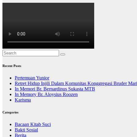
Recent Posts
Pertemuan Yunior
Retret Hidup Injili Dalam Komunitas Konggregasi Bruder Mar
In Memori Br. Bernardinus Sukasta MTB
In Memory Br. Aloysius Roozen
Karisma
Categories
Bacaan Kitab Suci
Bakti Sosial
Berita