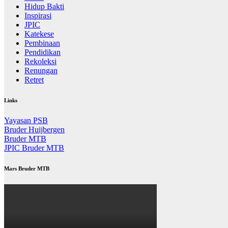
Hidup Bakti
Inspirasi
JPIC
Katekese
Pembinaan
Pendidikan
Rekoleksi
Renungan
Retret
Links
Yayasan PSB
Bruder Huijbergen
Bruder MTB
JPIC Bruder MTB
Mars Bruder MTB