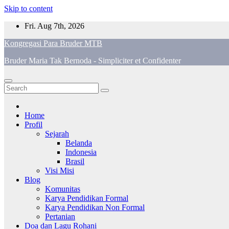
Skip to content
Fri. Aug 7th, 2026
Kongregasi Para Bruder MTB
Bruder Maria Tak Bernoda - Simpliciter et Confidenter
Home
Profil
Sejarah
Belanda
Indonesia
Brasil
Visi Misi
Blog
Komunitas
Karya Pendidikan Formal
Karya Pendidikan Non Formal
Pertanian
Doa dan Lagu Rohani