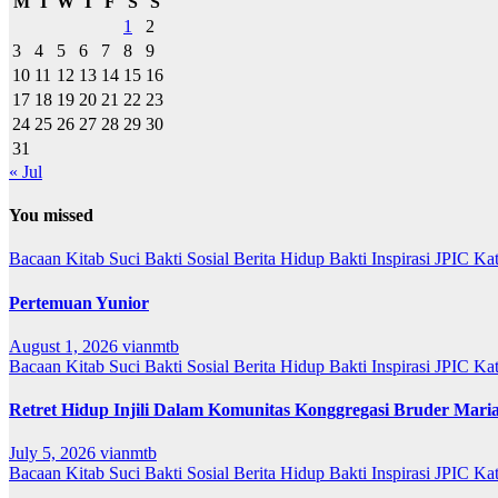
M
T
W
T
F
S
S
1
2
3
4
5
6
7
8
9
10
11
12
13
14
15
16
17
18
19
20
21
22
23
24
25
26
27
28
29
30
31
« Jul
You missed
Bacaan Kitab Suci
Bakti Sosial
Berita
Hidup Bakti
Inspirasi
JPIC
Ka
Pertemuan Yunior
August 1, 2026
vianmtb
Bacaan Kitab Suci
Bakti Sosial
Berita
Hidup Bakti
Inspirasi
JPIC
Ka
Retret Hidup Injili Dalam Komunitas Konggregasi Bruder Mari
July 5, 2026
vianmtb
Bacaan Kitab Suci
Bakti Sosial
Berita
Hidup Bakti
Inspirasi
JPIC
Ka