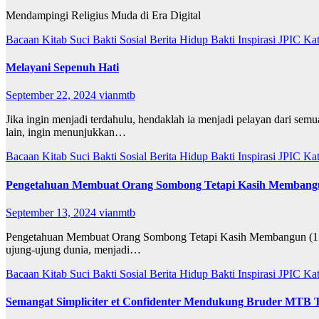
Mendampingi Religius Muda di Era Digital
Bacaan Kitab Suci
Bakti Sosial
Berita
Hidup Bakti
Inspirasi
JPIC
Ka
Melayani Sepenuh Hati
September 22, 2024
vianmtb
Jika ingin menjadi terdahulu, hendaklah ia menjadi pelayan dari sem
lain, ingin menunjukkan…
Bacaan Kitab Suci
Bakti Sosial
Berita
Hidup Bakti
Inspirasi
JPIC
Ka
Pengetahuan Membuat Orang Sombong Tetapi Kasih Membang
September 13, 2024
vianmtb
Pengetahuan Membuat Orang Sombong Tetapi Kasih Membangun (1 Kor
ujung-ujung dunia, menjadi…
Bacaan Kitab Suci
Bakti Sosial
Berita
Hidup Bakti
Inspirasi
JPIC
Ka
Semangat Simpliciter et Confidenter Mendukung Bruder MTB 