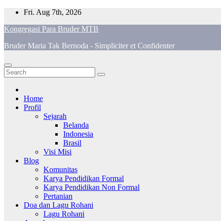
Skip
Fri. Aug 7th, 2026
to
Kongregasi Para Bruder MTB
content
Bruder Maria Tak Bernoda - Simpliciter et Confidenter
Home
Profil
Sejarah
Belanda
Indonesia
Brasil
Visi Misi
Blog
Komunitas
Karya Pendidikan Formal
Karya Pendidikan Non Formal
Pertanian
Doa dan Lagu Rohani
Lagu Rohani