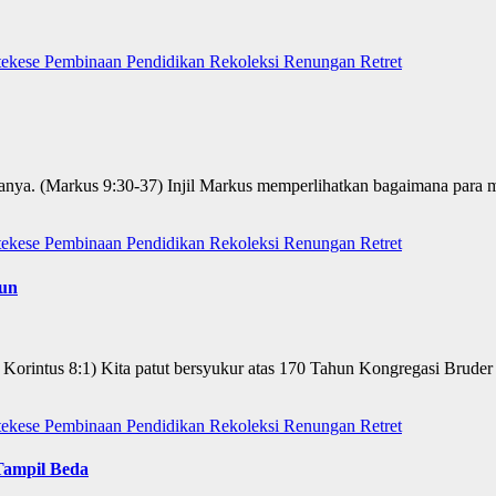
tekese
Pembinaan
Pendidikan
Rekoleksi
Renungan
Retret
uanya. (Markus 9:30-37) Injil Markus memperlihatkan bagaimana para m
tekese
Pembinaan
Pendidikan
Rekoleksi
Renungan
Retret
un
intus 8:1) Kita patut bersyukur atas 170 Tahun Kongregasi Bruder M
tekese
Pembinaan
Pendidikan
Rekoleksi
Renungan
Retret
Tampil Beda