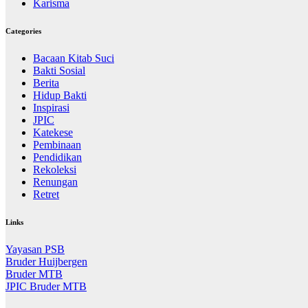
Karisma
Categories
Bacaan Kitab Suci
Bakti Sosial
Berita
Hidup Bakti
Inspirasi
JPIC
Katekese
Pembinaan
Pendidikan
Rekoleksi
Renungan
Retret
Links
Yayasan PSB
Bruder Huijbergen
Bruder MTB
JPIC Bruder MTB