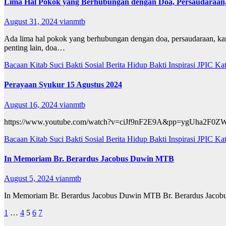
Lima Hal Pokok yang Berhubungan dengan Doa, Persaudaraan,
August 31, 2024
vianmtb
Ada lima hal pokok yang berhubungan dengan doa, persaudaraan, kar
penting lain, doa…
Bacaan Kitab Suci
Bakti Sosial
Berita
Hidup Bakti
Inspirasi
JPIC
Ka
Perayaan Syukur 15 Agustus 2024
August 16, 2024
vianmtb
https://www.youtube.com/watch?v=ciJf9nF2E9A&pp=ygUha
Bacaan Kitab Suci
Bakti Sosial
Berita
Hidup Bakti
Inspirasi
JPIC
Ka
In Memoriam Br. Berardus Jacobus Duwin MTB
August 5, 2024
vianmtb
In Memoriam Br. Berardus Jacobus Duwin MTB Br. Berardus Jacobus
Posts
1
…
4
5
6
7