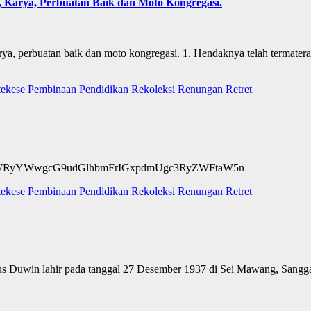
 Karya, Perbuatan Baik dan Moto Kongregasi.
ya, perbuatan baik dan moto kongregasi. 1. Hendaknya telah termater
tekese
Pembinaan
Pendidikan
Rekoleksi
Renungan
Retret
2F0ZWRyYWwgcG9udGlhbmFrIGxpdmUgc3RyZWFtaW5n
tekese
Pembinaan
Pendidikan
Rekoleksi
Renungan
Retret
 Duwin lahir pada tanggal 27 Desember 1937 di Sei Mawang, Sanggau