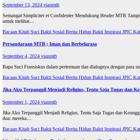
September 13, 2024
vianmtb
Semangat Simpliciter et Confidenter Mendukung Bruder MTB Tampil
untuk melihat…
Bacaan Kitab Suci
Bakti Sosial
Berita
Hidup Bakti
Inspirasi
JPIC
Ka
Persaudaraan MTB ; Iman dan Berbelarasa
September 4, 2024
vianmtb
Bapa Suci Fransiskus dalam pertemuan dan dialognya dengan para us
Bacaan Kitab Suci
Bakti Sosial
Berita
Hidup Bakti
Inspirasi
JPIC
Ka
Jika Aku Terpanggil Menjadi Religius, Tentu Saja Tugas dan 
September 1, 2024
vianmtb
Jika Aku Terpanggil Menjadi Religius, Tentu Saja Tugas dan Keungg
doa: mereka…
Bacaan Kitab Suci
Bakti Sosial
Berita
Hidup Bakti
Inspirasi
JPIC
Ka