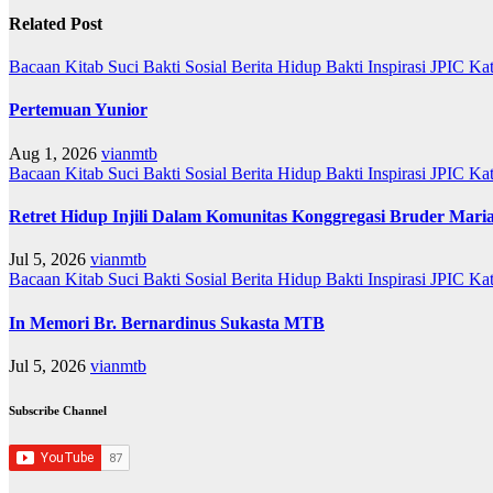
Related Post
Bacaan Kitab Suci
Bakti Sosial
Berita
Hidup Bakti
Inspirasi
JPIC
Ka
Pertemuan Yunior
Aug 1, 2026
vianmtb
Bacaan Kitab Suci
Bakti Sosial
Berita
Hidup Bakti
Inspirasi
JPIC
Ka
Retret Hidup Injili Dalam Komunitas Konggregasi Bruder Mari
Jul 5, 2026
vianmtb
Bacaan Kitab Suci
Bakti Sosial
Berita
Hidup Bakti
Inspirasi
JPIC
Ka
In Memori Br. Bernardinus Sukasta MTB
Jul 5, 2026
vianmtb
Subscribe Channel