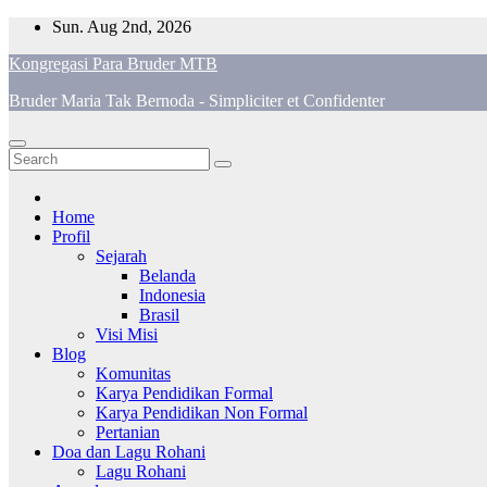
Skip
Sun. Aug 2nd, 2026
to
Kongregasi Para Bruder MTB
content
Bruder Maria Tak Bernoda - Simpliciter et Confidenter
Home
Profil
Sejarah
Belanda
Indonesia
Brasil
Visi Misi
Blog
Komunitas
Karya Pendidikan Formal
Karya Pendidikan Non Formal
Pertanian
Doa dan Lagu Rohani
Lagu Rohani