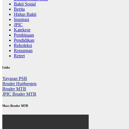
Bakti Sosial
Berita
Hidup Bakti
Inspirasi
JPIC
Katekese
Pembinaan
Pendidikan
Rekoleksi
Renungan
Retret
Links
Yayasan PSB
Bruder Huijbergen
Bruder MTB
JPIC Bruder MTB
Mars Bruder MTB