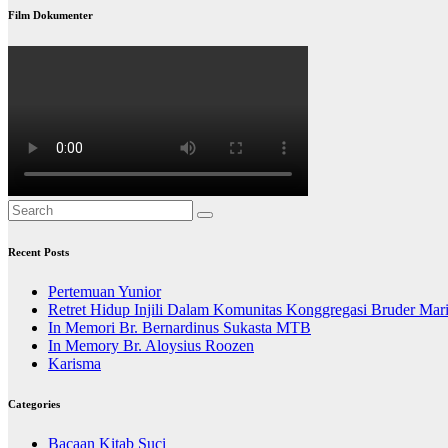
Film Dokumenter
Recent Posts
Pertemuan Yunior
Retret Hidup Injili Dalam Komunitas Konggregasi Bruder Mar
In Memori Br. Bernardinus Sukasta MTB
In Memory Br. Aloysius Roozen
Karisma
Categories
Bacaan Kitab Suci