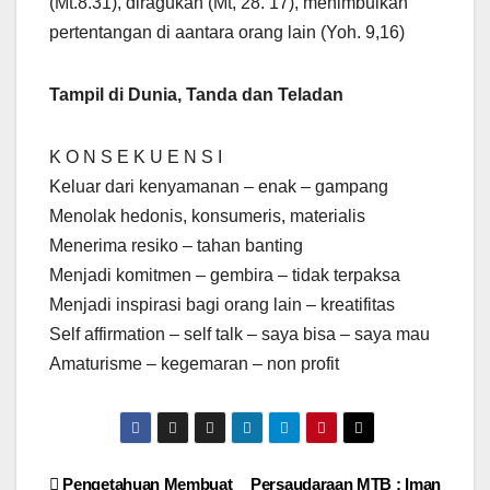
(Mt.8.31), diragukan (Mt, 28. 17), menimbulkan
pertentangan di aantara orang lain (Yoh. 9,16)
Tampil di Dunia, Tanda dan Teladan
K O N S E K U E N S I
Keluar dari kenyamanan – enak – gampang
Menolak hedonis, konsumeris, materialis
Menerima resiko – tahan banting
Menjadi komitmen – gembira – tidak terpaksa
Menjadi inspirasi bagi orang lain – kreatifitas
Self affirmation – self talk – saya bisa – saya mau
Amaturisme – kegemaran – non profit
Pengetahuan Membuat
Persaudaraan MTB ; Iman