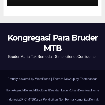
Kongregasi Para Bruder
MTB
Bruder Maria Tak Bernoda - Simpliciter et Confidenter
Proudly powered by WordPress
|
Theme: Newsup by
Themeansar
.
Home
Agenda
Belanda
Blog
Brasil
Doa dan Lagu Rohani
Download
Home
Indonesia
JPIC MTB
Karya Pendidikan Non Formal
Komunitas
Kontak