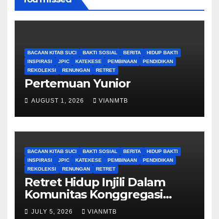
BACAAN KITAB SUCI
BAKTI SOSIAL
BERITA
HIDUP BAKTI
INSPIRASI
JPIC
KATEKESE
PEMBINAAN
PENDIDIKAN
REKOLEKSI
RENUNGAN
RETRET
Pertemuan Yunior
AUGUST 1, 2026
VIANMTB
BACAAN KITAB SUCI
BAKTI SOSIAL
BERITA
HIDUP BAKTI
INSPIRASI
JPIC
KATEKESE
PEMBINAAN
PENDIDIKAN
REKOLEKSI
RENUNGAN
RETRET
Retret Hidup Injili Dalam
Komunitas Konggregasi
Bruder Maria Tak Bernoda
JULY 5, 2026
VIANMTB