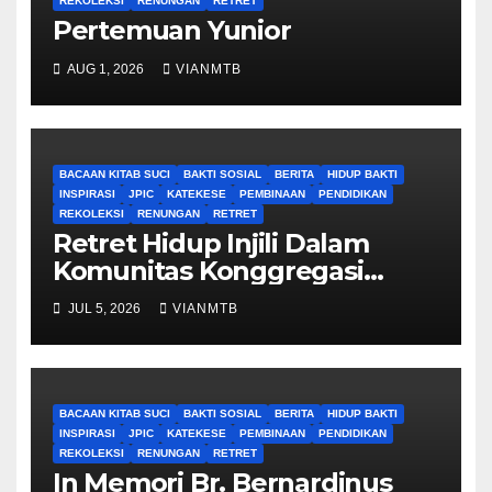
REKOLEKSI
RENUNGAN
RETRET
Pertemuan Yunior
AUG 1, 2026
VIANMTB
BACAAN KITAB SUCI
BAKTI SOSIAL
BERITA
HIDUP BAKTI
INSPIRASI
JPIC
KATEKESE
PEMBINAAN
PENDIDIKAN
REKOLEKSI
RENUNGAN
RETRET
Retret Hidup Injili Dalam
Komunitas Konggregasi
Bruder Maria Tak Bernoda
JUL 5, 2026
VIANMTB
BACAAN KITAB SUCI
BAKTI SOSIAL
BERITA
HIDUP BAKTI
INSPIRASI
JPIC
KATEKESE
PEMBINAAN
PENDIDIKAN
REKOLEKSI
RENUNGAN
RETRET
In Memori Br. Bernardinus