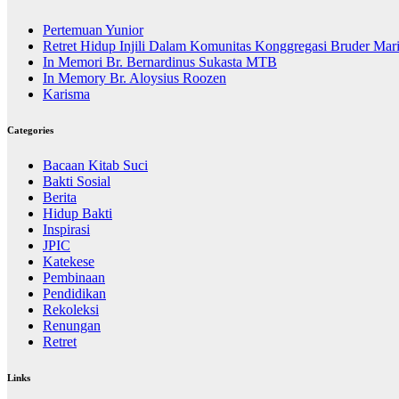
Pertemuan Yunior
Retret Hidup Injili Dalam Komunitas Konggregasi Bruder Mar
In Memori Br. Bernardinus Sukasta MTB
In Memory Br. Aloysius Roozen
Karisma
Categories
Bacaan Kitab Suci
Bakti Sosial
Berita
Hidup Bakti
Inspirasi
JPIC
Katekese
Pembinaan
Pendidikan
Rekoleksi
Renungan
Retret
Links