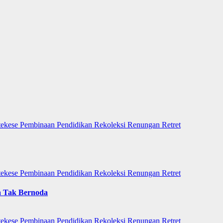
tekese
Pembinaan
Pendidikan
Rekoleksi
Renungan
Retret
tekese
Pembinaan
Pendidikan
Rekoleksi
Renungan
Retret
a Tak Bernoda
tekese
Pembinaan
Pendidikan
Rekoleksi
Renungan
Retret