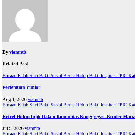
By
vianmtb
Related Post
Bacaan Kitab Suci
Bakti Sosial
Berita
Hidup Bakti
Inspirasi
JPIC
Ka
Pertemuan Yunior
Aug 1, 2026
vianmtb
Bacaan Kitab Suci
Bakti Sosial
Berita
Hidup Bakti
Inspirasi
JPIC
Ka
Retret Hidup Injili Dalam Komunitas Konggregasi Bruder Mari
Jul 5, 2026
vianmtb
Bacaan Kitab Suci
Bakti Sosial
Berita
Hidup Bakti
Inspirasi
JPIC
Ka