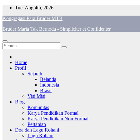
Skip
Tue. Aug 4th, 2026
to
Kongregasi Para Bruder MTB
content
Bruder Maria Tak Bernoda - Simpliciter et Confidenter
Home
Profil
Sejarah
Belanda
Indonesia
Brasil
Visi Misi
Blog
Komunitas
Karya Pendidikan Formal
Karya Pendidikan Non Formal
Pertanian
Doa dan Lagu Rohani
Lagu Rohani