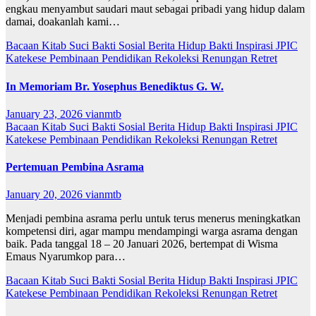
engkau menyambut saudari maut sebagai pribadi yang hidup dalam
damai, doakanlah kami…
Bacaan Kitab Suci
Bakti Sosial
Berita
Hidup Bakti
Inspirasi
JPIC
Katekese
Pembinaan
Pendidikan
Rekoleksi
Renungan
Retret
In Memoriam Br. Yosephus Benediktus G. W.
January 23, 2026
vianmtb
Bacaan Kitab Suci
Bakti Sosial
Berita
Hidup Bakti
Inspirasi
JPIC
Katekese
Pembinaan
Pendidikan
Rekoleksi
Renungan
Retret
Pertemuan Pembina Asrama
January 20, 2026
vianmtb
Menjadi pembina asrama perlu untuk terus menerus meningkatkan
kompetensi diri, agar mampu mendampingi warga asrama dengan
baik. Pada tanggal 18 – 20 Januari 2026, bertempat di Wisma
Emaus Nyarumkop para…
Bacaan Kitab Suci
Bakti Sosial
Berita
Hidup Bakti
Inspirasi
JPIC
Katekese
Pembinaan
Pendidikan
Rekoleksi
Renungan
Retret