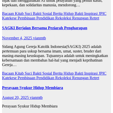
bijak dan menggunakan AI untuk pelayanan yang penuh kasih,
kepekaan, dan solidaritas manusia, mendorong…
Bacaan Kitab Suci
Bakti Sosial
Berita
Hidup Bakti
Inspirasi
JPIC
Katekese
Pembinaan
Pendidikan
Rekoleksi
Renungan
Retret
SAGKI Berjalan Bersama Peziarah Pengharapan
November 4, 2025
vianmtb
Sidang Agung Gereja Katolik Indonesia(SAGKI) 2025 adalah
pertemuan para uskup bersama imam, umat, suster, bruder dari
masing-masing keuskupan. Tujuannya adalah untuk meningkatkan
kebersamaan dan membahas hal-hal yang menjadi keprihatinan
Gereja…
Bacaan Kitab Suci
Bakti Sosial
Berita
Hidup Bakti
Inspirasi
JPIC
Katekese
Pembinaan
Pendidikan
Rekoleksi
Renungan
Retret
Perayaan Syukur Hidup Membiara
August 20, 2025
vianmtb
Perayaan Syukur Hidup Membiara