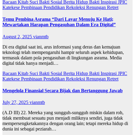
Bacaan Kitab Suci
Bakti Sosial
Berita
Hidup Bakti
Inspirasi
JPIC
Katekese
Pembinaan
Pendidikan
Rekoleksi
Renungan
Retret
Temu Pembina Asrama “Dari Layar Menuju Ke Hati;
Mewartakan Harapan Pengasuhan Dalam Era Digital”
August 2, 2025
vianmtb
Di era digital saat ini, arus informasi yang deras dan kemajuan
teknologi telah mempengaruhi hampir seluruh aspek kehidupan,
termasuk dalam pola pengasuhan di lingkungan asrama. Media
digital tidak hanya menjadi…
Bacaan Kitab Suci
Bakti Sosial
Berita
Hidup Bakti
Inspirasi
JPIC
Katekese
Pembinaan
Pendidikan
Rekoleksi
Renungan
Retret
Mengelola Finansial Secara Bijak dan Bertanggung Jawab
July 27, 2025
vianmtb
(A.D III) 22. Mereka yang sungguh-sungguh miskin dalam roh,
tidak membuat sesuatu pun menjadi miliknya sendiri, juga tidak
mempersengketakannya dengan orang lain; tetapi mereka hidup di
dunia ini sebagai peziarah…