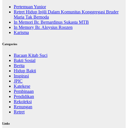
Pertemuan Yunior
Retret Hidup Injili Dalam Komunitas Konggregasi Bruder
Maria Tak Bernoda
In Memori Br. Bernardinus Sukasta MTB
In Memory Br. Aloysius Roozen
Karisma
Categories
Bacaan Kitab Suci
Bakti Sosial
Berita
Hidup Bakti
Inspirasi
JPIC
Katekese
Pembinaan
Pendidikan
Rekoleksi
Renungan
Retret
Links