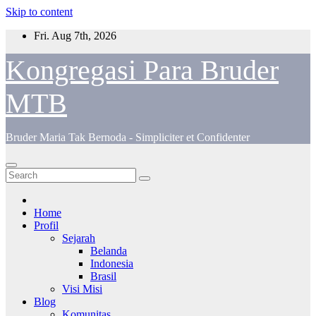
Skip to content
Fri. Aug 7th, 2026
Kongregasi Para Bruder
MTB
Bruder Maria Tak Bernoda - Simpliciter et Confidenter
Home
Profil
Sejarah
Belanda
Indonesia
Brasil
Visi Misi
Blog
Komunitas