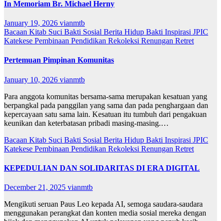
In Memoriam Br. Michael Herny
January 19, 2026
vianmtb
Bacaan Kitab Suci
Bakti Sosial
Berita
Hidup Bakti
Inspirasi
JPIC
Katekese
Pembinaan
Pendidikan
Rekoleksi
Renungan
Retret
Pertemuan Pimpinan Komunitas
January 10, 2026
vianmtb
Para anggota komunitas bersama-sama merupakan kesatuan yang
berpangkal pada panggilan yang sama dan pada penghargaan dan
kepercayaan satu sama lain. Kesatuan itu tumbuh dari pengakuan
keunikan dan keterbatasan pribadi masing-masing.…
Bacaan Kitab Suci
Bakti Sosial
Berita
Hidup Bakti
Inspirasi
JPIC
Katekese
Pembinaan
Pendidikan
Rekoleksi
Renungan
Retret
KEPEDULIAN DAN SOLIDARITAS DI ERA DIGITAL
December 21, 2025
vianmtb
Mengikuti seruan Paus Leo kepada AI, semoga saudara-saudara
menggunakan perangkat dan konten media sosial mereka dengan