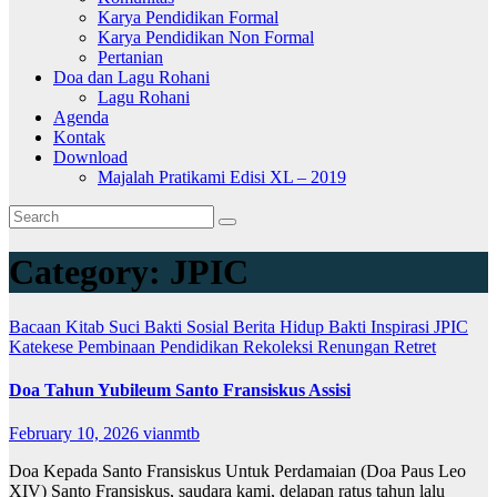
Karya Pendidikan Formal
Karya Pendidikan Non Formal
Pertanian
Doa dan Lagu Rohani
Lagu Rohani
Agenda
Kontak
Download
Majalah Pratikami Edisi XL – 2019
Category:
JPIC
Bacaan Kitab Suci
Bakti Sosial
Berita
Hidup Bakti
Inspirasi
JPIC
Katekese
Pembinaan
Pendidikan
Rekoleksi
Renungan
Retret
Doa Tahun Yubileum Santo Fransiskus Assisi
February 10, 2026
vianmtb
Doa Kepada Santo Fransiskus Untuk Perdamaian (Doa Paus Leo
XIV) Santo Fransiskus, saudara kami, delapan ratus tahun lalu