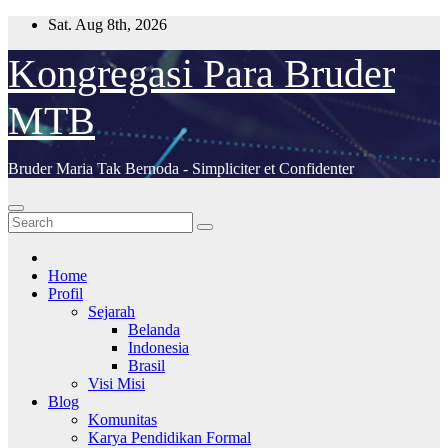
Skip
Sat. Aug 8th, 2026
to
content
Kongregasi Para Bruder
MTB
Bruder Maria Tak Bernoda - Simpliciter et Confidenter
Home
Profil
Sejarah
Belanda
Indonesia
Brasil
Visi Misi
Blog
Komunitas
Karya Pendidikan Formal