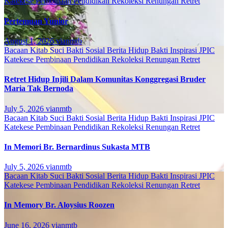
Katekese
Pembinaan
Pendidikan
Rekoleksi
Renungan
Retret
Pertemuan Yunior
August 1, 2026
vianmtb
Bacaan Kitab Suci
Bakti Sosial
Berita
Hidup Bakti
Inspirasi
JPIC
Katekese
Pembinaan
Pendidikan
Rekoleksi
Renungan
Retret
Retret Hidup Injili Dalam Komunitas Konggregasi Bruder
Maria Tak Bernoda
July 5, 2026
vianmtb
Bacaan Kitab Suci
Bakti Sosial
Berita
Hidup Bakti
Inspirasi
JPIC
Katekese
Pembinaan
Pendidikan
Rekoleksi
Renungan
Retret
In Memori Br. Bernardinus Sukasta MTB
July 5, 2026
vianmtb
Bacaan Kitab Suci
Bakti Sosial
Berita
Hidup Bakti
Inspirasi
JPIC
Katekese
Pembinaan
Pendidikan
Rekoleksi
Renungan
Retret
In Memory Br. Aloysius Roozen
June 16, 2026
vianmtb