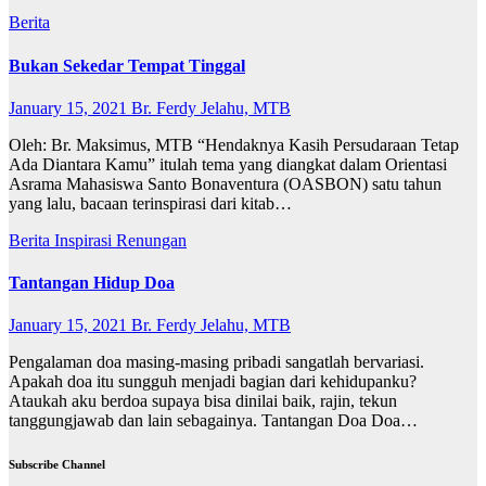
Berita
Bukan Sekedar Tempat Tinggal
January 15, 2021
Br. Ferdy Jelahu, MTB
Oleh: Br. Maksimus, MTB “Hendaknya Kasih Persudaraan Tetap
Ada Diantara Kamu” itulah tema yang diangkat dalam Orientasi
Asrama Mahasiswa Santo Bonaventura (OASBON) satu tahun
yang lalu, bacaan terinspirasi dari kitab…
Berita
Inspirasi
Renungan
Tantangan Hidup Doa
January 15, 2021
Br. Ferdy Jelahu, MTB
Pengalaman doa masing-masing pribadi sangatlah bervariasi.
Apakah doa itu sungguh menjadi bagian dari kehidupanku?
Ataukah aku berdoa supaya bisa dinilai baik, rajin, tekun
tanggungjawab dan lain sebagainya. Tantangan Doa Doa…
Subscribe Channel