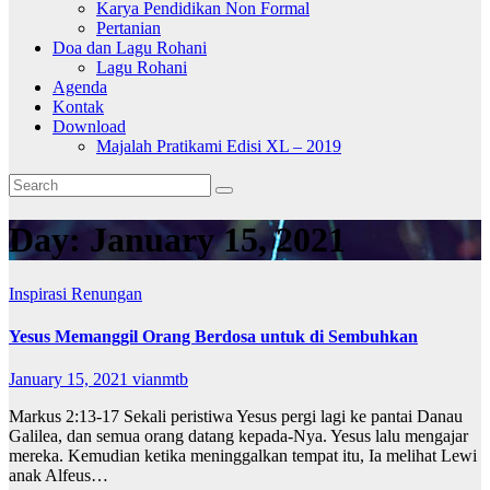
Karya Pendidikan Non Formal
Pertanian
Doa dan Lagu Rohani
Lagu Rohani
Agenda
Kontak
Download
Majalah Pratikami Edisi XL – 2019
Day:
January 15, 2021
Inspirasi
Renungan
Yesus Memanggil Orang Berdosa untuk di Sembuhkan
January 15, 2021
vianmtb
Markus 2:13-17 Sekali peristiwa Yesus pergi lagi ke pantai Danau
Galilea, dan semua orang datang kepada-Nya. Yesus lalu mengajar
mereka. Kemudian ketika meninggalkan tempat itu, Ia melihat Lewi
anak Alfeus…