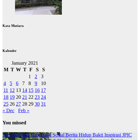
Kata Mutiara
Kalender
January 2021
M
T
W
T
F
S
S
1
2
3
4
5
6
7
8
9
10
11
12
13
14
15
16
17
18
19
20
21
22
23
24
25
26
27
28
29
30
31
« Dec
Feb »
You missed
Bacaan Kitab Suci
Bakti Sosial
Berita
Hidup Bakti
Inspirasi
JPIC