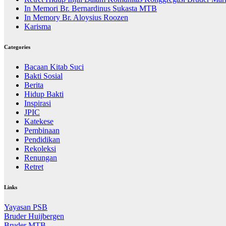
In Memori Br. Bernardinus Sukasta MTB
In Memory Br. Aloysius Roozen
Karisma
Categories
Bacaan Kitab Suci
Bakti Sosial
Berita
Hidup Bakti
Inspirasi
JPIC
Katekese
Pembinaan
Pendidikan
Rekoleksi
Renungan
Retret
Links
Yayasan PSB
Bruder Huijbergen
Bruder MTB