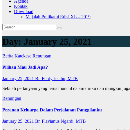
Agenda
Kontak
Download
Majalah Pratikami Edisi XL – 2019
Day:
January 25, 2021
Berita
Katekese
Renungan
Pilihan Mau Jadi Apa?
January 25, 2021
Br. Ferdy Jelahu, MTB
Sebuah pertanyaan yang terus muncul dalam diriku dan mungkin jug
Renungan
Peranan Keluarga Dalam Perjalanan Panggilanku
January 25, 2021
Br. Flavianus Ngardi, MTB