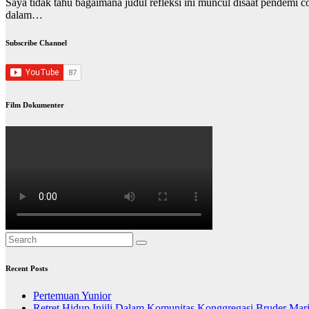
Saya tidak tahu bagaimana judul refleksi ini muncul disaat pendemi
dalam…
Subscribe Channel
Film Dokumenter
Recent Posts
Pertemuan Yunior
Retret Hidup Injili Dalam Komunitas Konggregasi Bruder Mar