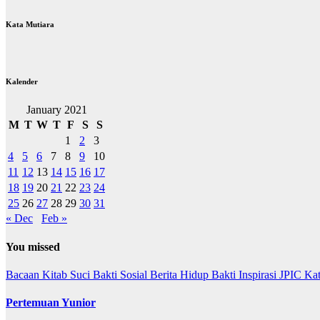
Kata Mutiara
Kalender
January 2021
M
T
W
T
F
S
S
1
2
3
4
5
6
7
8
9
10
11
12
13
14
15
16
17
18
19
20
21
22
23
24
25
26
27
28
29
30
31
« Dec
Feb »
You missed
Bacaan Kitab Suci
Bakti Sosial
Berita
Hidup Bakti
Inspirasi
JPIC
Ka
Pertemuan Yunior