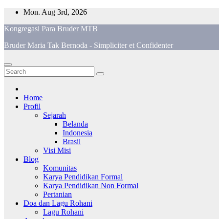
Skip
Mon. Aug 3rd, 2026
to
Kongregasi Para Bruder MTB
content
Bruder Maria Tak Bernoda - Simpliciter et Confidenter
Home
Profil
Sejarah
Belanda
Indonesia
Brasil
Visi Misi
Blog
Komunitas
Karya Pendidikan Formal
Karya Pendidikan Non Formal
Pertanian
Doa dan Lagu Rohani
Lagu Rohani