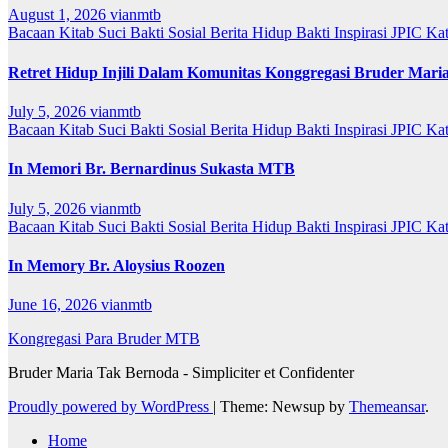
August 1, 2026
vianmtb
Bacaan Kitab Suci
Bakti Sosial
Berita
Hidup Bakti
Inspirasi
JPIC
Ka
Retret Hidup Injili Dalam Komunitas Konggregasi Bruder Mari
July 5, 2026
vianmtb
Bacaan Kitab Suci
Bakti Sosial
Berita
Hidup Bakti
Inspirasi
JPIC
Ka
In Memori Br. Bernardinus Sukasta MTB
July 5, 2026
vianmtb
Bacaan Kitab Suci
Bakti Sosial
Berita
Hidup Bakti
Inspirasi
JPIC
Ka
In Memory Br. Aloysius Roozen
June 16, 2026
vianmtb
Kongregasi Para Bruder MTB
Bruder Maria Tak Bernoda - Simpliciter et Confidenter
Proudly powered by WordPress
|
Theme: Newsup by
Themeansar
.
Home