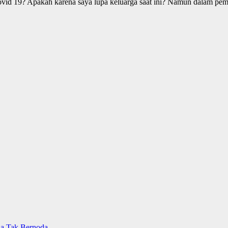
 covid 19? Apakah karena saya lupa keluarga saat ini? Namun dalam p
ia Tak Bernoda