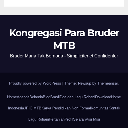
Kongregasi Para Bruder
MTB
Bruder Maria Tak Bernoda - Simpliciter et Confidenter
Proudly powered by WordPress
|
Theme: Newsup by
Themeansar
.
Home
Agenda
Belanda
Blog
Brasil
Doa dan Lagu Rohani
Download
Home
Indonesia
JPIC MTB
Karya Pendidikan Non Formal
Komunitas
Kontak
Lagu Rohani
Pertanian
Profil
Sejarah
Visi Misi