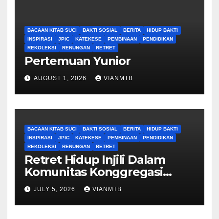
BACAAN KITAB SUCI
BAKTI SOSIAL
BERITA
HIDUP BAKTI
INSPIRASI
JPIC
KATEKESE
PEMBINAAN
PENDIDIKAN
REKOLEKSI
RENUNGAN
RETRET
Pertemuan Yunior
AUGUST 1, 2026
VIANMTB
BACAAN KITAB SUCI
BAKTI SOSIAL
BERITA
HIDUP BAKTI
INSPIRASI
JPIC
KATEKESE
PEMBINAAN
PENDIDIKAN
REKOLEKSI
RENUNGAN
RETRET
Retret Hidup Injili Dalam
Komunitas Konggregasi
Bruder Maria Tak Bernoda
JULY 5, 2026
VIANMTB