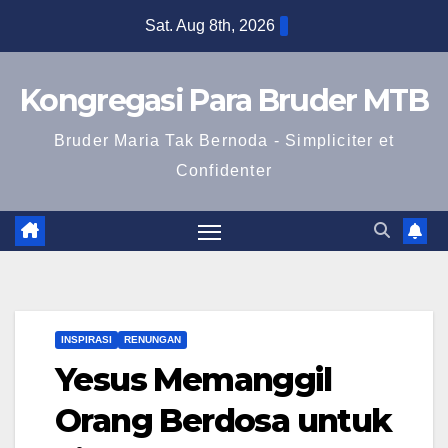
Skip
Sat. Aug 8th, 2026
to
content
Kongregasi Para Bruder MTB
Bruder Maria Tak Bernoda - Simpliciter et
Confidenter
INSPIRASI
RENUNGAN
Yesus Memanggil
Orang Berdosa untuk