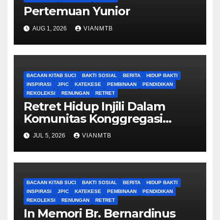
Pertemuan Yunior
AUG 1, 2026
VIANMTB
BACAAN KITAB SUCI
BAKTI SOSIAL
BERITA
HIDUP BAKTI
INSPIRASI
JPIC
KATEKESE
PEMBINAAN
PENDIDIKAN
REKOLEKSI
RENUNGAN
RETRET
Retret Hidup Injili Dalam
Komunitas Konggregasi
Bruder Maria Tak Bernoda
JUL 5, 2026
VIANMTB
BACAAN KITAB SUCI
BAKTI SOSIAL
BERITA
HIDUP BAKTI
INSPIRASI
JPIC
KATEKESE
PEMBINAAN
PENDIDIKAN
REKOLEKSI
RENUNGAN
RETRET
In Memori Br. Bernardinus