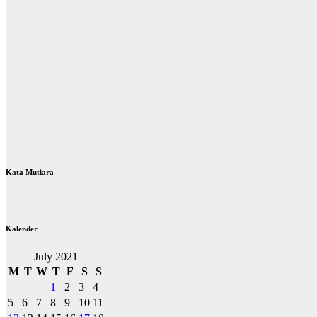
Kata Mutiara
Kalender
July 2021
M
T
W
T
F
S
S
1
2
3
4
5
6
7
8
9
10
11