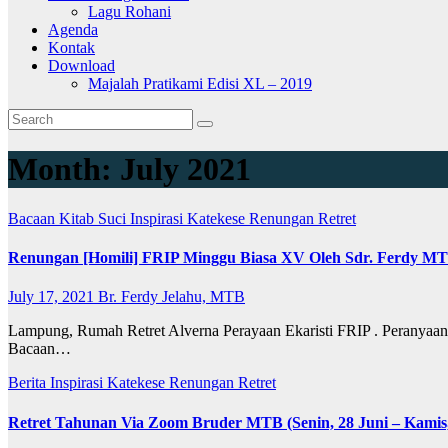
Lagu Rohani
Agenda
Kontak
Download
Majalah Pratikami Edisi XL – 2019
Month:
July 2021
Bacaan Kitab Suci
Inspirasi
Katekese
Renungan
Retret
Renungan [Homili] FRIP Minggu Biasa XV Oleh Sdr. Ferdy MTB
July 17, 2021
Br. Ferdy Jelahu, MTB
Lampung, Rumah Retret Alverna Perayaan Ekaristi FRIP . Peranya
Bacaan…
Berita
Inspirasi
Katekese
Renungan
Retret
Retret Tahunan Via Zoom Bruder MTB (Senin, 28 Juni – Kamis, 