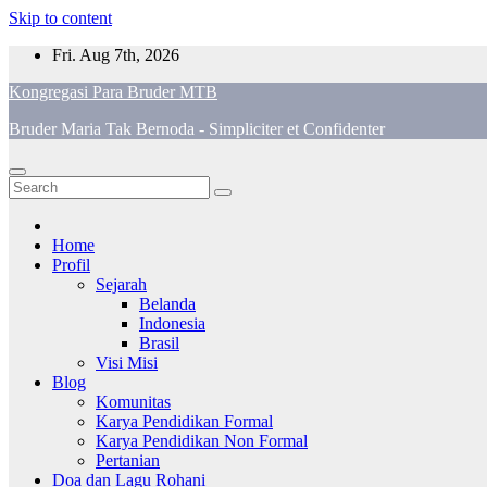
Skip to content
Fri. Aug 7th, 2026
Kongregasi Para Bruder MTB
Bruder Maria Tak Bernoda - Simpliciter et Confidenter
Home
Profil
Sejarah
Belanda
Indonesia
Brasil
Visi Misi
Blog
Komunitas
Karya Pendidikan Formal
Karya Pendidikan Non Formal
Pertanian
Doa dan Lagu Rohani