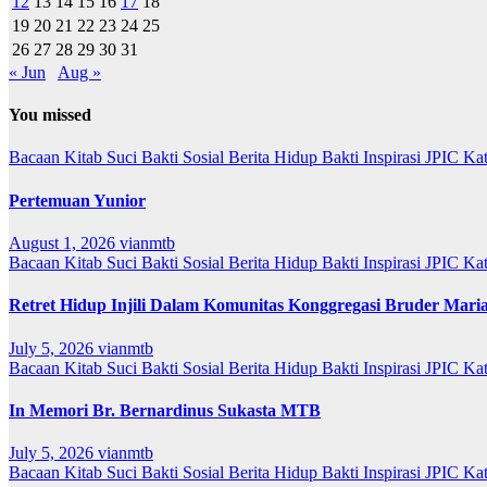
12
13
14
15
16
17
18
19
20
21
22
23
24
25
26
27
28
29
30
31
« Jun
Aug »
You missed
Bacaan Kitab Suci
Bakti Sosial
Berita
Hidup Bakti
Inspirasi
JPIC
Ka
Pertemuan Yunior
August 1, 2026
vianmtb
Bacaan Kitab Suci
Bakti Sosial
Berita
Hidup Bakti
Inspirasi
JPIC
Ka
Retret Hidup Injili Dalam Komunitas Konggregasi Bruder Mari
July 5, 2026
vianmtb
Bacaan Kitab Suci
Bakti Sosial
Berita
Hidup Bakti
Inspirasi
JPIC
Ka
In Memori Br. Bernardinus Sukasta MTB
July 5, 2026
vianmtb
Bacaan Kitab Suci
Bakti Sosial
Berita
Hidup Bakti
Inspirasi
JPIC
Ka