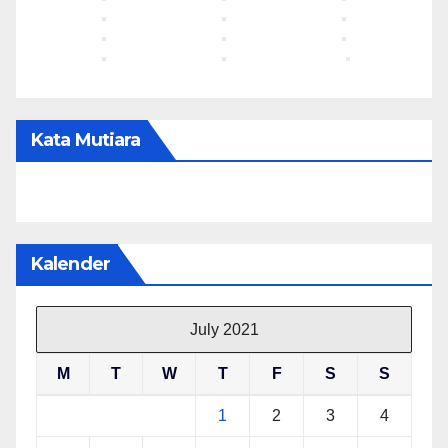
Kata Mutiara
Kalender
July 2021
M
T
W
T
F
S
S
1
2
3
4