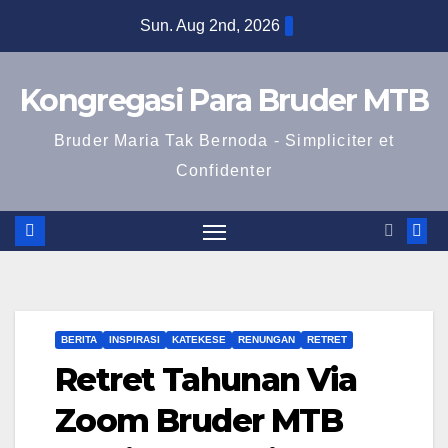
Skip
Sun. Aug 2nd, 2026
to
content
Kongregasi Para Bruder MTB
Bruder Maria Tak Bernoda - Simpliciter et
Confidenter
BERITA
INSPIRASI
KATEKESE
RENUNGAN
RETRET
Retret Tahunan Via
Zoom Bruder MTB