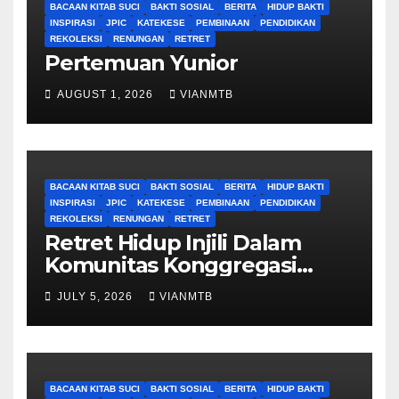
BACAAN KITAB SUCI
BAKTI SOSIAL
BERITA
HIDUP BAKTI
INSPIRASI
JPIC
KATEKESE
PEMBINAAN
PENDIDIKAN
REKOLEKSI
RENUNGAN
RETRET
Pertemuan Yunior
AUGUST 1, 2026
VIANMTB
BACAAN KITAB SUCI
BAKTI SOSIAL
BERITA
HIDUP BAKTI
INSPIRASI
JPIC
KATEKESE
PEMBINAAN
PENDIDIKAN
REKOLEKSI
RENUNGAN
RETRET
Retret Hidup Injili Dalam
Komunitas Konggregasi
Bruder Maria Tak Bernoda
JULY 5, 2026
VIANMTB
BACAAN KITAB SUCI
BAKTI SOSIAL
BERITA
HIDUP BAKTI