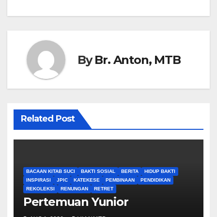
By
Br. Anton, MTB
Related Post
BACAAN KITAB SUCI
BAKTI SOSIAL
BERITA
HIDUP BAKTI
INSPIRASI
JPIC
KATEKESE
PEMBINAAN
PENDIDIKAN
REKOLEKSI
RENUNGAN
RETRET
Pertemuan Yunior