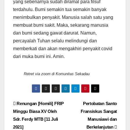
yang sebenarnya sudah diramal para filsuf
terdahulu. Bumi semakin tua semakin banyak
menimbulkan penyakit. Manusia salah satu yang
membuat bumi sakit. Maka, sekarang manusia
dan bumi sedang gawat darurat. Namun,
percayalah Tuhan selalu melindungi dan
memberkati dan akan mengakhiri penyakit covid
dari muka bumi ini. Amin.
Retret via zoom di Komunitas Sekadau
Post
Renungan [Homili] FRIP
Pertobatan Santo
Minggu Biasa XV Oleh
Fransiskus Sangat
navigation
Sdr. Ferdy MTB [11 Juli
Manusiawi dan
2021]
Berkelanjutan