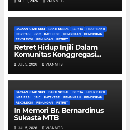
AUG 1, 2026
VIANMTB
BACAAN KITAB SUCI
BAKTI SOSIAL
BERITA
HIDUP BAKTI
INSPIRASI
JPIC
KATEKESE
PEMBINAAN
PENDIDIKAN
REKOLEKSI
RENUNGAN
RETRET
Retret Hidup Injili Dalam
Komunitas Konggregasi
Bruder Maria Tak Bernoda
JUL 5, 2026
VIANMTB
BACAAN KITAB SUCI
BAKTI SOSIAL
BERITA
HIDUP BAKTI
INSPIRASI
JPIC
KATEKESE
PEMBINAAN
PENDIDIKAN
REKOLEKSI
RENUNGAN
RETRET
In Memori Br. Bernardinus
Sukasta MTB
JUL 5, 2026
VIANMTB