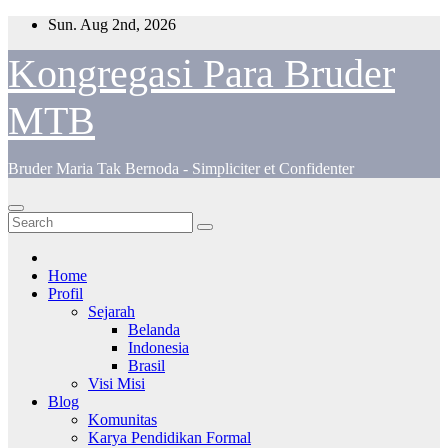
Skip
Sun. Aug 2nd, 2026
to
content
Kongregasi Para Bruder
MTB
Bruder Maria Tak Bernoda - Simpliciter et Confidenter
Home
Profil
Sejarah
Belanda
Indonesia
Brasil
Visi Misi
Blog
Komunitas
Karya Pendidikan Formal