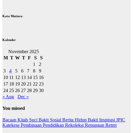
Kata Mutiara
Kalender
November 2025
M
T
W
T
F
S
S
1
2
3
4
5
6
7
8
9
10
11
12
13
14
15
16
17
18
19
20
21
22
23
24
25
26
27
28
29
30
« Aug
Dec »
You missed
Bacaan Kitab Suci
Bakti Sosial
Berita
Hidup Bakti
Inspirasi
JPIC
Katekese
Pembinaan
Pendidikan
Rekoleksi
Renungan
Retret