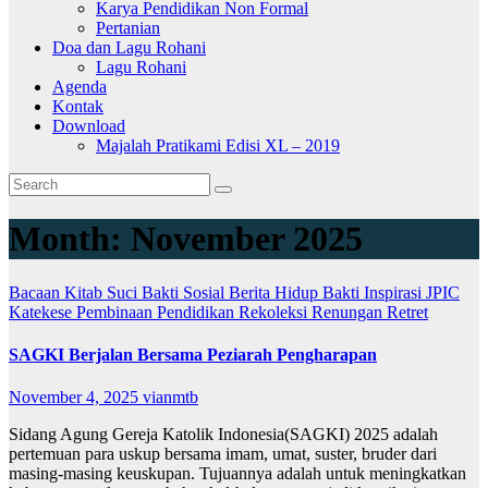
Karya Pendidikan Non Formal
Pertanian
Doa dan Lagu Rohani
Lagu Rohani
Agenda
Kontak
Download
Majalah Pratikami Edisi XL – 2019
Month:
November 2025
Bacaan Kitab Suci
Bakti Sosial
Berita
Hidup Bakti
Inspirasi
JPIC
Katekese
Pembinaan
Pendidikan
Rekoleksi
Renungan
Retret
SAGKI Berjalan Bersama Peziarah Pengharapan
November 4, 2025
vianmtb
Sidang Agung Gereja Katolik Indonesia(SAGKI) 2025 adalah
pertemuan para uskup bersama imam, umat, suster, bruder dari
masing-masing keuskupan. Tujuannya adalah untuk meningkatkan