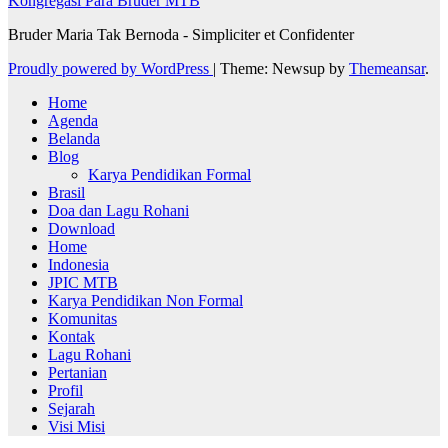
Kongregasi Para Bruder MTB
Bruder Maria Tak Bernoda - Simpliciter et Confidenter
Proudly powered by WordPress
|
Theme: Newsup by
Themeansar
.
Home
Agenda
Belanda
Blog
Karya Pendidikan Formal
Brasil
Doa dan Lagu Rohani
Download
Home
Indonesia
JPIC MTB
Karya Pendidikan Non Formal
Komunitas
Kontak
Lagu Rohani
Pertanian
Profil
Sejarah
Visi Misi