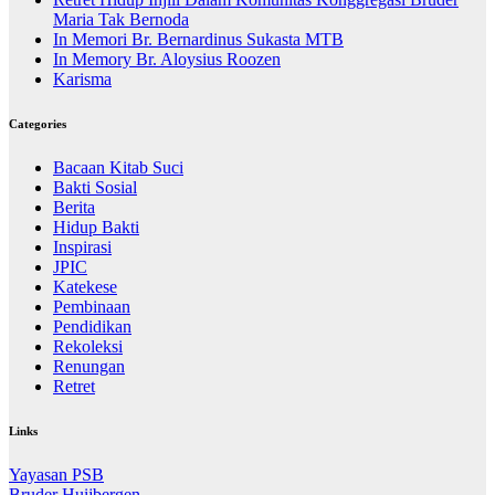
Maria Tak Bernoda
In Memori Br. Bernardinus Sukasta MTB
In Memory Br. Aloysius Roozen
Karisma
Categories
Bacaan Kitab Suci
Bakti Sosial
Berita
Hidup Bakti
Inspirasi
JPIC
Katekese
Pembinaan
Pendidikan
Rekoleksi
Renungan
Retret
Links
Yayasan PSB
Bruder Huijbergen