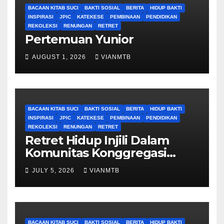
BACAAN KITAB SUCI
BAKTI SOSIAL
BERITA
HIDUP BAKTI
INSPIRASI
JPIC
KATEKESE
PEMBINAAN
PENDIDIKAN
REKOLEKSI
RENUNGAN
RETRET
Pertemuan Yunior
AUGUST 1, 2026
VIANMTB
BACAAN KITAB SUCI
BAKTI SOSIAL
BERITA
HIDUP BAKTI
INSPIRASI
JPIC
KATEKESE
PEMBINAAN
PENDIDIKAN
REKOLEKSI
RENUNGAN
RETRET
Retret Hidup Injili Dalam
Komunitas Konggregasi
Bruder Maria Tak Bernoda
JULY 5, 2026
VIANMTB
BACAAN KITAB SUCI
BAKTI SOSIAL
BERITA
HIDUP BAKTI