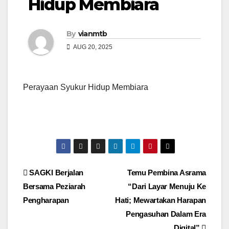
Hidup Membiara
By
vianmtb
AUG 20, 2025
Perayaan Syukur Hidup Membiara
Post
SAGKI Berjalan
Temu Pembina Asrama
Bersama Peziarah
“Dari Layar Menuju Ke
navigation
Pengharapan
Hati; Mewartakan Harapan
Pengasuhan Dalam Era
Digital”