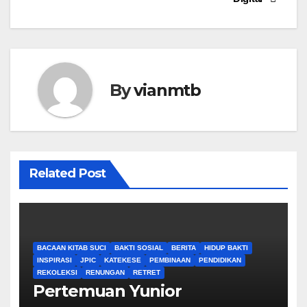
By
vianmtb
Related Post
BACAAN KITAB SUCI
BAKTI SOSIAL
BERITA
HIDUP BAKTI
INSPIRASI
JPIC
KATEKESE
PEMBINAAN
PENDIDIKAN
REKOLEKSI
RENUNGAN
RETRET
Pertemuan Yunior