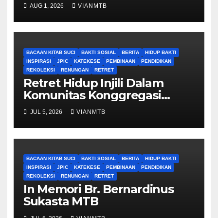
AUG 1, 2026
VIANMTB
BACAAN KITAB SUCI
BAKTI SOSIAL
BERITA
HIDUP BAKTI
INSPIRASI
JPIC
KATEKESE
PEMBINAAN
PENDIDIKAN
REKOLEKSI
RENUNGAN
RETRET
Retret Hidup Injili Dalam
Komunitas Konggregasi
Bruder Maria Tak Bernoda
JUL 5, 2026
VIANMTB
BACAAN KITAB SUCI
BAKTI SOSIAL
BERITA
HIDUP BAKTI
INSPIRASI
JPIC
KATEKESE
PEMBINAAN
PENDIDIKAN
REKOLEKSI
RENUNGAN
RETRET
In Memori Br. Bernardinus
Sukasta MTB