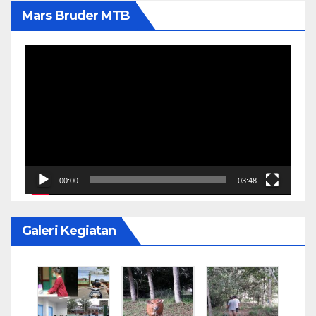
Mars Bruder MTB
Video
Player
00:00
03:48
Galeri Kegiatan