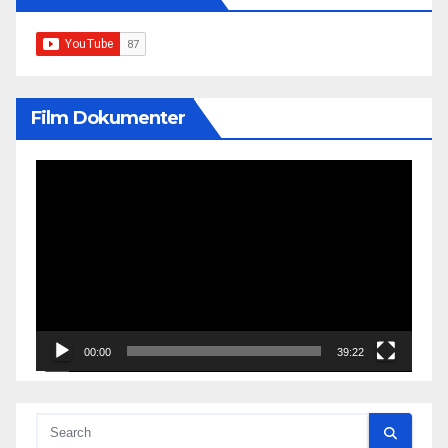
Film Dokumenter
Video
Player
00:00
39:22