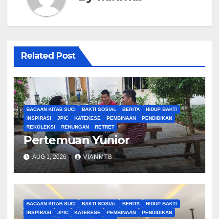
Related Post
BACAAN KITAB SUCI
BAKTI SOSIAL
BERITA
HIDUP BAKTI
INSPIRASI
JPIC
KATEKESE
PEMBINAAN
PENDIDIKAN
REKOLEKSI
RENUNGAN
RETRET
Pertemuan Yunior
AUG 1, 2026
VIANMTB
BACAAN KITAB SUCI
BAKTI SOSIAL
BERITA
HIDUP BAKTI
INSPIRASI
JPIC
KATEKESE
PEMBINAAN
PENDIDIKAN