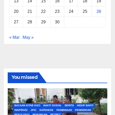
13
14
15
16
17
18
19
20
21
22
23
24
25
26
27
28
29
30
« Mar
May »
You missed
BACAAN KITAB SUCI
BAKTI SOSIAL
BERITA
HIDUP BAKTI
INSPIRASI
JPIC
KATEKESE
PEMBINAAN
PENDIDIKAN
REKOLEKSI
RENUNGAN
RETRET