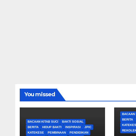
You missed
BACAAN 
BERITA
BACAAN KITAB SUCI
BAKTI SOSIAL
KATEKE
BERITA
HIDUP BAKTI
INSPIRASI
JPIC
REKOLEK
KATEKESE
PEMBINAAN
PENDIDIKAN