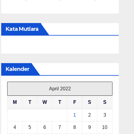
Kata Mutiara
Kalender
April 2022
M
T
W
T
F
S
S
1
2
3
4
5
6
7
8
9
10