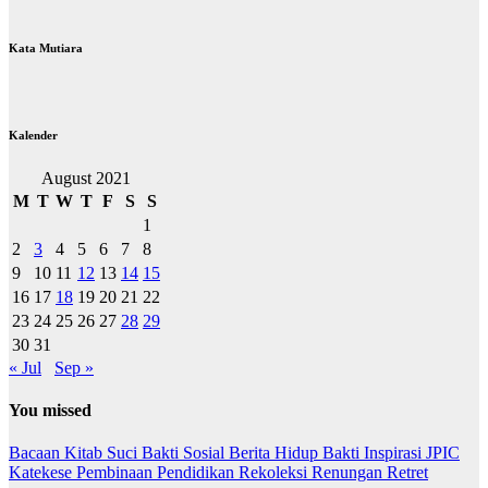
Kata Mutiara
Kalender
August 2021
M
T
W
T
F
S
S
1
2
3
4
5
6
7
8
9
10
11
12
13
14
15
16
17
18
19
20
21
22
23
24
25
26
27
28
29
30
31
« Jul
Sep »
You missed
Bacaan Kitab Suci
Bakti Sosial
Berita
Hidup Bakti
Inspirasi
JPIC
Katekese
Pembinaan
Pendidikan
Rekoleksi
Renungan
Retret