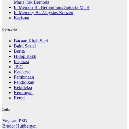
Maria Tak Bernoda
In Memori Br. Bernardinus Sukasta MTB
In Memory Br. Aloysius Roozen
Karisma
Categories
Bacaan Kitab Suci
Bakti Sosial
Berita
Hidup Bakti
Inspirasi
JPIC
Katekese
Pembinaan
Pendidikan
Rekoleksi
Renungan
Retret
Links
Yayasan PSB
Bruder Huijbergen