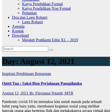
Karya Pendidikan Formal
Karya Pendidikan Non Formal
Pertanian
Doa dan Lagu Rohani
Lagu Rohani
Agenda
Kontak
Download
Majalah Pratikami Edisi XL – 2019
Day:
August 12, 2021
Inspirasi
Pembinaan
Renungan
Ontel Tua : Saksi Bisu Perjalanan Panggilanku
August 12, 2021
Br. Flavianus Ngardi, MTB
Pandemic covid-19 ini memaksa kita untuk masuk pada sebuah
habit yang baru yaitu, membatasi kegiatan sosial yang melibat
banyak orang atau bertemu fisik dan melakukanya secara virtual dari