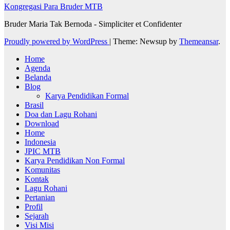
Kongregasi Para Bruder MTB
Bruder Maria Tak Bernoda - Simpliciter et Confidenter
Proudly powered by WordPress
|
Theme: Newsup by
Themeansar
.
Home
Agenda
Belanda
Blog
Karya Pendidikan Formal
Brasil
Doa dan Lagu Rohani
Download
Home
Indonesia
JPIC MTB
Karya Pendidikan Non Formal
Komunitas
Kontak
Lagu Rohani
Pertanian
Profil
Sejarah
Visi Misi