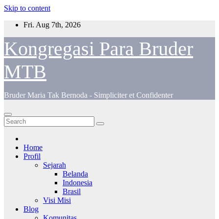
Skip to content
Fri. Aug 7th, 2026
Kongregasi Para Bruder
MTB
Bruder Maria Tak Bernoda - Simpliciter et Confidenter
Home
Profil
Sejarah
Belanda
Indonesia
Brasil
Visi Misi
Blog
Komunitas