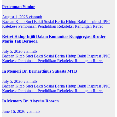
Pertemuan Yunior
August 1, 2026
vianmtb
Bacaan Kitab Suci
Bakti Sosial
Berita
Hidup Bakti
Inspirasi
JPIC
Katekese
Pembinaan
Pendidikan
Rekoleksi
Renungan
Retret
Retret Hidup Injili Dalam Komunitas Konggregasi Bruder
Maria Tak Bernoda
July 5, 2026
vianmtb
Bacaan Kitab Suci
Bakti Sosial
Berita
Hidup Bakti
Inspirasi
JPIC
Katekese
Pembinaan
Pendidikan
Rekoleksi
Renungan
Retret
In Memori Br. Bernardinus Sukasta MTB
July 5, 2026
vianmtb
Bacaan Kitab Suci
Bakti Sosial
Berita
Hidup Bakti
Inspirasi
JPIC
Katekese
Pembinaan
Pendidikan
Rekoleksi
Renungan
Retret
In Memory Br. Aloysius Roozen
June 16, 2026
vianmtb