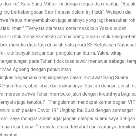
doa ini.” Kata Sang Militer ini dengan tegas dan mantap. “Bapak
g ibu berkebangsaan Siro-Fenisia dalam Injil tadi”. Walapun dia
hwa Yesus menyembuhkan juga anaknya yang lagi kerasukan roh
gosiasi iman.” “Ternyata dia tetap setia meskipun Yesus sudah
s hadir untuk menyelamatkan semua orang bukan untuk bangsa-ba
ibuk menulis disertasi di salah satu prodi S3 Ketahanan Nasional
 kita banyak belajar dari pengalaman ibu ini. Yakni: sikap
ertergantungan pada Tuhan tidak bisa tawar menawar sebagai tem
utur Mas Agoeng dengan penuh iman.
ringkan bagaimana perjuangannya dalam merawat Sang Suami
S Panti Rapih, obat-obat dan makananya. Saat ini dengan penuh se
a merasa bahwa Tuhan membuka jalan dengan kreatifnya bagi s
ternyata juga terkabul”. “Pengalaman mendapat kamar bagian VIP
enuhi oleh pasien Covid 19.” Ungkap Ibu Susi dengan semangat.
iasa”. Saya mengharapkan agar jangan sampai suami saya dengan
uhan luar biasa! “Ternyata doaku terkabul dan nyatanya demikia
ghayatan,