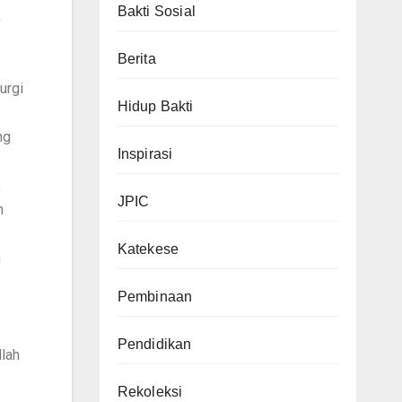
Bakti Sosial
k
Berita
urgi
Hidup Bakti
ng
Inspirasi
,
JPIC
n
Katekese
n
Pembinaan
Pendidikan
llah
Rekoleksi