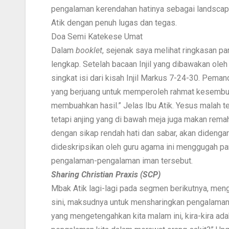
pengalaman kerendahan hatinya sebagai landscape 
Atik dengan penuh lugas dan tegas.
Doa Semi Katekese Umat
Dalam
booklet
, sejenak saya melihat ringkasan pa
lengkap. Setelah bacaan Injil yang dibawakan ol
singkat isi dari kisah Injil Markus 7-24-30. Pem
yang berjuang untuk memperoleh rahmat kesembuh
membuahkan hasil.” Jelas Ibu Atik. Yesus malah te
tetapi anjing yang di bawah meja juga makan remah
dengan sikap rendah hati dan sabar, akan dideng
dideskripsikan oleh guru agama ini menggugah para
pengalaman-pengalaman iman tersebut.
Sharing Christian Praxis (SCP)
Mbak Atik lagi-lagi pada segmen berikutnya, meng
sini, maksudnya untuk mensharingkan pengalaman i
yang mengetengahkan kita malam ini, kira-kira ad