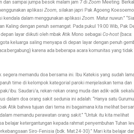
wun dan sampai jumpa besok malam jam 7 di
Zoom
Meeting. Berka
menggunakan aplikasi
Zoom
, silakan japri Pak Agoeng Koesoemo
si kendala dalam menggunakan aplikasi
Zoom
. Matur nuwun.” “Si
n Kaling dengan penuh semangat. Pada pukul 19.00 Wib, Pak D
depan layar diikuti oleh mbak Atik Mono sebagai
Co-host
(baca:
ota keluarga saling menyapa di depan layar dengan penuh gemb
aca:bergabung) karena ada beberapa acara komunitas yang tidak
 segera memandu doa bersama ini. Ibu Katekis yang sudah lam
eparuh time di kelompok kategorial paroki menjelaskan tema dan
 bapak/ibu. Saudari/a, rekan-rekan orang muda dan adik-adik sekali
s dalam doa orang sakit sedunia ini adalah: “Hanya satu Gurumu
bak Atik bahwa tujuan dari tema ini bagaimana kita melihat bers
dalam memandu perawatan orang sakit.” “Untuk itu kita melihat
 bisa belajar ketergantungan kepada rahmat penyembuhan Tuhan le
kebangsaan Siro-Fenisia (bdk. Mat.24-30).” Mari kita belajar dar