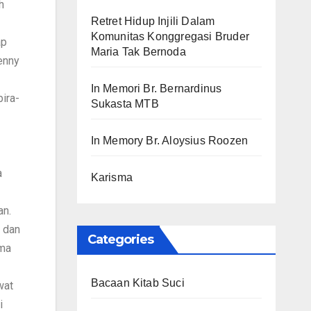
h
Retret Hidup Injili Dalam
Komunitas Konggregasi Bruder
ap
Maria Tak Bernoda
enny
In Memori Br. Bernardinus
ira-
Sukasta MTB
In Memory Br. Aloysius Roozen
a
Karisma
an.
 dan
Categories
ama
Bacaan Kitab Suci
wat
i