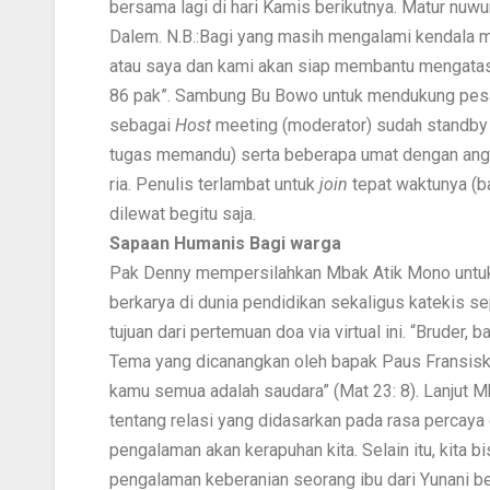
bersama lagi di hari Kamis berikutnya. Matur nu
Dalem. N.B.:Bagi yang masih mengalami kendala 
atau saya dan kami akan siap membantu mengata
86 pak”. Sambung Bu Bowo untuk mendukung pesa
sebagai
Host
meeting (moderator) sudah standby 
tugas memandu) serta beberapa umat dengan angg
ria. Penulis terlambat untuk
join
tepat waktunya (b
dilewat begitu saja.
Sapaan Humanis Bagi warga
Pak Denny mempersilahkan Mbak Atik Mono untuk
berkarya di dunia pendidikan sekaligus katekis s
tujuan dari pertemuan doa via virtual ini. “Bruder,
Tema yang dicanangkan oleh bapak Paus Fransisku
kamu semua adalah saudara” (Mat 23: 8). Lanjut M
tentang relasi yang didasarkan pada rasa percaya 
pengalaman akan kerapuhan kita. Selain itu, kita
pengalaman keberanian seorang ibu dari Yunani ber