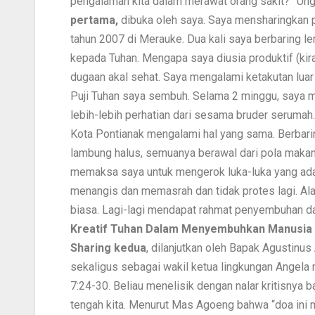
pengalaman kita dalam merawat orang sakit?” 
pertama,
dibuka oleh saya. Saya mensharingkan p
tahun 2007 di Merauke. Dua kali saya berbaring l
kepada Tuhan. Mengapa saya diusia produktif (kira-k
dugaan akal sehat. Saya mengalami ketakutan luar b
Puji Tuhan saya sembuh. Selama 2 minggu, saya me
lebih-lebih perhatian dari sesama bruder serumah. 
Kota Pontianak mengalami hal yang sama. Berbarin
lambung halus, semuanya berawal dari pola makan 
memaksa saya untuk mengerok luka-luka yang ad
menangis dan memasrah dan tidak protes lagi. Ala
biasa. Lagi-lagi mendapat rahmat penyembuhan da
Kreatif Tuhan Dalam Menyembuhkan Manusia
Sharing kedua
, dilanjutkan oleh Bapak Agustin
sekaligus sebagai wakil ketua lingkungan Angela
7:24-30. Beliau menelisik dengan nalar kritisnya b
tengah kita. Menurut Mas Agoeng bahwa “doa ini 