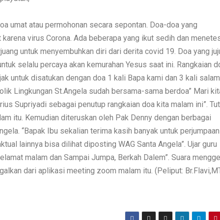
k doa umat atau permohonan secara sepontan. Doa-doa yang
t karena virus Corona. Ada beberapa yang ikut sedih dan menetes
juang untuk menyembuhkan diri dari derita covid 19. Doa yang juj
untuk selalu percaya akan kemurahan Yesus saat ini. Rangkaian d
jak untuk disatukan dengan doa 1 kali Bapa kami dan 3 kali salam
tolik Lingkungan St.Angela sudah bersama-sama berdoa” Mari kit
us Supriyadi sebagai penutup rangkaian doa kita malam ini”. Tu
am itu. Kemudian diteruskan oleh Pak Denny dengan berbagai
ngela. “Bapak Ibu sekalian terima kasih banyak untuk perjumpaan 
aktual lainnya bisa dilihat diposting WAG Santa Angela”. Ujar guru
 “Selamat malam dan Sampai Jumpa, Berkah Dalem”. Suara mengg
alkan dari aplikasi meeting zoom malam itu. (Peliput: Br.Flavi,M