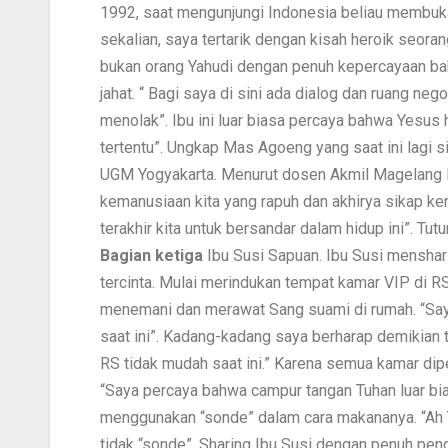
1992, saat mengunjungi Indonesia beliau membuka 
sekalian, saya tertarik dengan kisah heroik seoran
bukan orang Yahudi dengan penuh kepercayaan ba
jahat. “ Bagi saya di sini ada dialog dan ruang ne
menolak”. Ibu ini luar biasa percaya bahwa Yesu
tertentu”. Ungkap Mas Agoeng yang saat ini lagi s
UGM Yogyakarta. Menurut dosen Akmil Magelang Ini,
kemanusiaan kita yang rapuh dan akhirya sikap k
terakhir kita untuk bersandar dalam hidup ini”. T
Bagian ketiga
Ibu Susi Sapuan. Ibu Susi mensha
tercinta. Mulai merindukan tempat kamar VIP di R
menemani dan merawat Sang suami di rumah. “Say
saat ini”. Kadang-kadang saya berharap demikian 
RS tidak mudah saat ini.” Karena semua kamar dip
“Saya percaya bahwa campur tangan Tuhan luar b
menggunakan “sonde” dalam cara makananya. “Ah T
tidak “sonde”. Sharing Ibu Susi dengan penuh pen