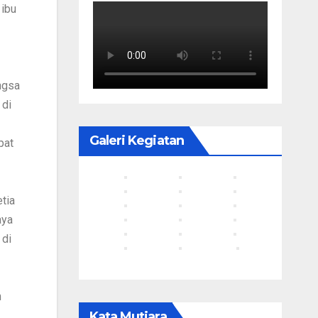
 ibu
ngsa
 di
Galeri Kegiatan
pat
tia
aya
 di
n
Kata Mutiara