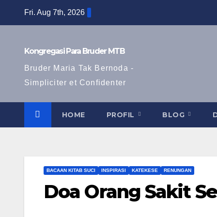
Fri. Aug 7th, 2026
Kongregasi Para Bruder MTB
Bruder Maria Tak Bernoda -
Simpliciter et Confidenter
HOME
PROFIL
BLOG
BACAAN KITAB SUCI
INSPIRASI
KATEKESE
RENUNGAN
Doa Orang Sakit Se