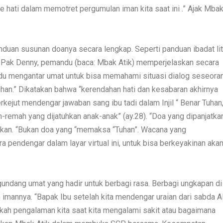
hati dalam memotret pergumulan iman kita saat ini .” Ajak Mba
nduan susunan doanya secara lengkap. Seperti panduan ibadat lit
eh Pak Denny, pemandu (baca: Mbak Atik) memperjelaskan secara
andu mengantar umat untuk bisa memahami situasi dialog seseora
an.” Dikatakan bahwa “kerendahan hati dan kesabaran akhirnya
rkejut mendengar jawaban sang ibu tadi dalam Injil “ Benar Tuhan
-remah yang dijatuhkan anak-anak” (ay.28). “Doa yang dipanjatka
arkan. “Bukan doa yang “memaksa “Tuhan”. Wacana yang
 pendengar dalam layar virtual ini, untuk bisa berkeyakinan aka
undang umat yang hadir untuk berbagi rasa. Berbagi ungkapan di
mannya. “Bapak Ibu setelah kita mendengar uraian dari sabda A
akah pengalaman kita saat kita mengalami sakit atau bagaimana