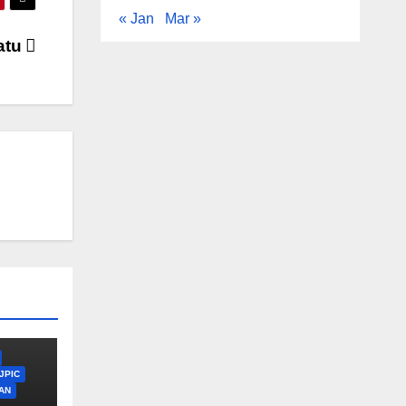
« Jan
Mar »
atu
JPIC
AN