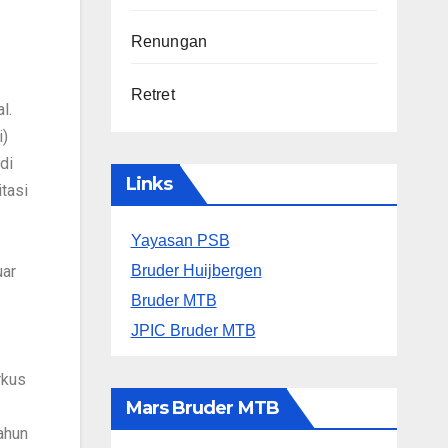
Renungan
Retret
l.
i)
di
Links
tasi
Yayasan PSB
Bruder Huijbergen
uar
Bruder MTB
JPIC Bruder MTB
rkus
Mars Bruder MTB
ahun