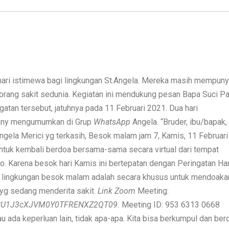
hari istimewa bagi lingkungan St.Angela. Mereka masih mempuny
rang sakit sedunia. Kegiatan ini mendukung pesan Bapa Suci P
gatan tersebut, jatuhnya pada 11 Februari 2021. Dua hari
enny mengumumkan di Grup
WhatsApp
Angela. “Bruder, ibu/bapak,
ngela Merici yg terkasih, Besok malam jam 7, Kamis, 11 Februari
untuk kembali berdoa bersama-sama secara virtual dari tempat
. Karena besok hari Kamis ini bertepatan dengan Peringatan Har
oa lingkungan besok malam adalah secara khusus untuk mendoaka
l yg sedang menderita sakit.
Link Zoom
Meeting:
hCU1J3cXJVM0Y0TFRENXZ2QT09.
Meeting ID: 953 6313 0668
u ada keperluan lain, tidak apa-apa. Kita bisa berkumpul dan ber