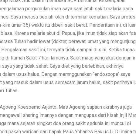
Ungkap Mbak Atik dalam membuka SCP bersama. Kesempatan
engalaman pergumulan iman saya saat jatuh sakit malaria pada
emes. Saya merasa seolah-olah di terminal kematian. Saya protes
ira umur 35) waktu itu diberi sakit berat. Penderitaan ini, di luar
iasa. Karena malaria akut di Papua, jika imun tidak siap akan fata
rasa Tuhan hadir lewat (dokter, perawat, umat yang mengunjung
Pengalaman sakit ini, ternyata tidak sampai di sini. Ketika tugas 
g di Rumah Sakit 7 hari lamanya. Sakit maag yang akut dengan iri
saya yang tidak sehat. Gaya diet yang berlebihan, akhirnya
a dalam usus halus. Dengan memnggunakan “endoscope’ saya
t yang masuk dalam usus semacam jarum halus, sakit perihnya l
ri Tuhan.
us Agoeng Koesoemo Arjanto. Mas Agoeng sapaan akrabnya juga
 mengawali sharing imannya dengan mengupas dari kisah Injil Ma
agaimana sejarah singkat doa orang sakit sedunia ini muncul di
merupakan warisan dari bapak Paus Yohanes Paulus II. Di mana t