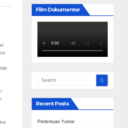
Film Dokumenter
ai
aus
 dan
i
n
Recent Posts
Pertemuan Yunior
doa