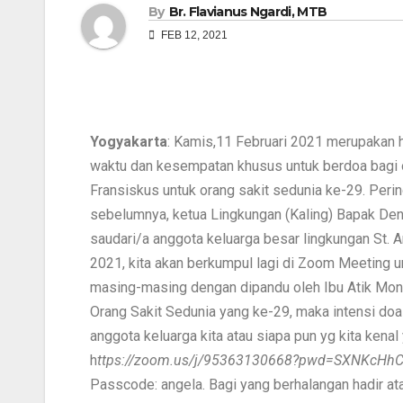
By
Br. Flavianus Ngardi, MTB
FEB 12, 2021
Yogyakarta
: Kamis,11 Februari 2021 merupakan 
waktu dan kesempatan khusus untuk berdoa bagi o
Fransiskus untuk orang sakit sedunia ke-29. Perin
sebelumnya, ketua Lingkungan (Kaling) Bapak D
saudari/a anggota keluarga besar lingkungan St. A
2021, kita akan berkumpul lagi di Zoom Meeting 
masing-masing dengan dipandu oleh Ibu Atik Mono
Orang Sakit Sedunia yang ke-29, maka intensi d
anggota keluarga kita atau siapa pun yg kita kena
h
ttps://zoom.us/j/95363130668?pwd=SXNKcH
Passcode: angela. Bagi yang berhalangan hadir ata