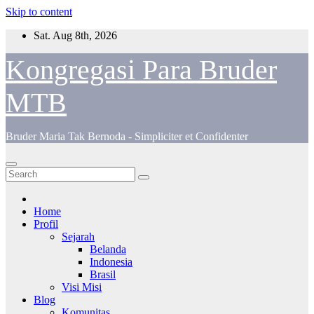
Skip to content
Sat. Aug 8th, 2026
Kongregasi Para Bruder
MTB
Bruder Maria Tak Bernoda - Simpliciter et Confidenter
Home
Profil
Sejarah
Belanda
Indonesia
Brasil
Visi Misi
Blog
Komunitas