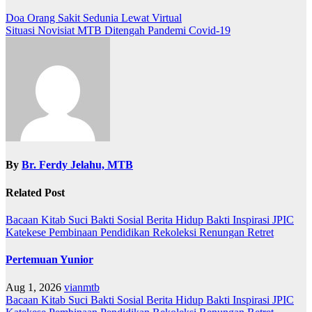
Doa Orang Sakit Sedunia Lewat Virtual
Situasi Novisiat MTB Ditengah Pandemi Covid-19
By
Br. Ferdy Jelahu, MTB
Related Post
Bacaan Kitab Suci
Bakti Sosial
Berita
Hidup Bakti
Inspirasi
JPIC
Katekese
Pembinaan
Pendidikan
Rekoleksi
Renungan
Retret
Pertemuan Yunior
Aug 1, 2026
vianmtb
Bacaan Kitab Suci
Bakti Sosial
Berita
Hidup Bakti
Inspirasi
JPIC