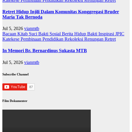
Katekese
Pembinaan
Pendidikan
Rekoleksi
Renungan
Retret
Retret Hidup Injili Dalam Komunitas Konggregasi Bruder
Maria Tak Bernoda
Jul 5, 2026
vianmtb
Bacaan Kitab Suci
Bakti Sosial
Berita
Hidup Bakti
Inspirasi
JPIC
Katekese
Pembinaan
Pendidikan
Rekoleksi
Renungan
Retret
In Memori Br. Bernardinus Sukasta MTB
Jul 5, 2026
vianmtb
Subscribe Channel
Film Dokumenter