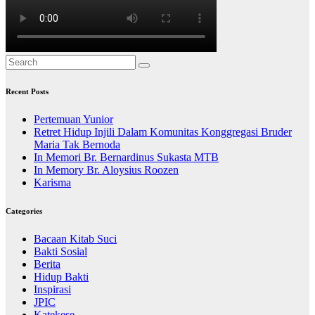
Recent Posts
Pertemuan Yunior
Retret Hidup Injili Dalam Komunitas Konggregasi Bruder
Maria Tak Bernoda
In Memori Br. Bernardinus Sukasta MTB
In Memory Br. Aloysius Roozen
Karisma
Categories
Bacaan Kitab Suci
Bakti Sosial
Berita
Hidup Bakti
Inspirasi
JPIC
Katekese