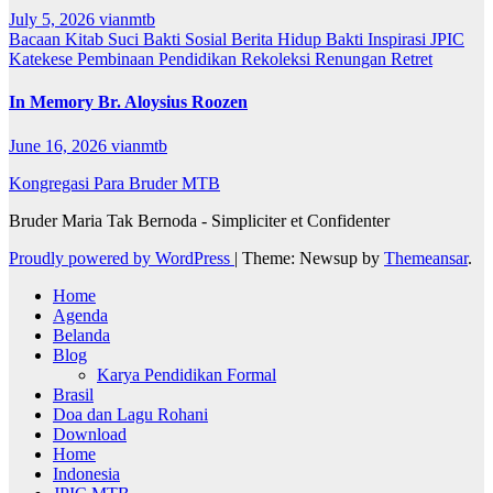
July 5, 2026
vianmtb
Bacaan Kitab Suci
Bakti Sosial
Berita
Hidup Bakti
Inspirasi
JPIC
Katekese
Pembinaan
Pendidikan
Rekoleksi
Renungan
Retret
In Memory Br. Aloysius Roozen
June 16, 2026
vianmtb
Kongregasi Para Bruder MTB
Bruder Maria Tak Bernoda - Simpliciter et Confidenter
Proudly powered by WordPress
|
Theme: Newsup by
Themeansar
.
Home
Agenda
Belanda
Blog
Karya Pendidikan Formal
Brasil
Doa dan Lagu Rohani
Download
Home
Indonesia