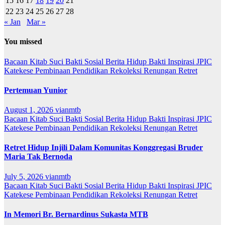
15
16
17
18
19
20
21
22
23
24
25
26
27
28
« Jan
Mar »
You missed
Bacaan Kitab Suci
Bakti Sosial
Berita
Hidup Bakti
Inspirasi
JPIC
Katekese
Pembinaan
Pendidikan
Rekoleksi
Renungan
Retret
Pertemuan Yunior
August 1, 2026
vianmtb
Bacaan Kitab Suci
Bakti Sosial
Berita
Hidup Bakti
Inspirasi
JPIC
Katekese
Pembinaan
Pendidikan
Rekoleksi
Renungan
Retret
Retret Hidup Injili Dalam Komunitas Konggregasi Bruder
Maria Tak Bernoda
July 5, 2026
vianmtb
Bacaan Kitab Suci
Bakti Sosial
Berita
Hidup Bakti
Inspirasi
JPIC
Katekese
Pembinaan
Pendidikan
Rekoleksi
Renungan
Retret
In Memori Br. Bernardinus Sukasta MTB