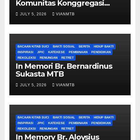
Komunitas Konggregasi
Bruder Maria Tak Bernoda
JULY 5, 2026
VIANMTB
BACAAN KITAB SUCI
BAKTI SOSIAL
BERITA
HIDUP BAKTI
INSPIRASI
JPIC
KATEKESE
PEMBINAAN
PENDIDIKAN
REKOLEKSI
RENUNGAN
RETRET
In Memori Br. Bernardinus
Sukasta MTB
JULY 5, 2026
VIANMTB
BACAAN KITAB SUCI
BAKTI SOSIAL
BERITA
HIDUP BAKTI
INSPIRASI
JPIC
KATEKESE
PEMBINAAN
PENDIDIKAN
REKOLEKSI
RENUNGAN
RETRET
In Memory Br. Aloysius