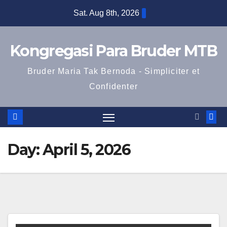
Skip
Sat. Aug 8th, 2026
to
content
Kongregasi Para Bruder MTB
Bruder Maria Tak Bernoda - Simpliciter et
Confidenter
Day:
April 5, 2026