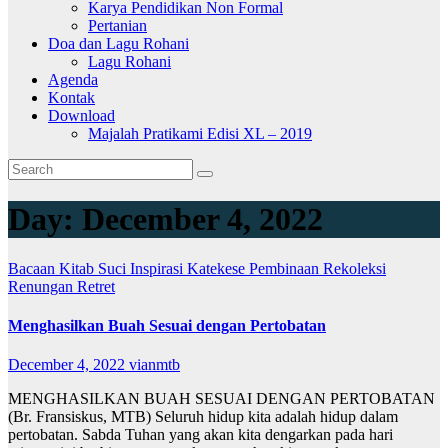
Karya Pendidikan Non Formal
Pertanian
Doa dan Lagu Rohani
Lagu Rohani
Agenda
Kontak
Download
Majalah Pratikami Edisi XL – 2019
Day:
December 4, 2022
Bacaan Kitab Suci
Inspirasi
Katekese
Pembinaan
Rekoleksi
Renungan
Retret
Menghasilkan Buah Sesuai dengan Pertobatan
December 4, 2022
vianmtb
MENGHASILKAN BUAH SESUAI DENGAN PERTOBATAN
(Br. Fransiskus, MTB) Seluruh hidup kita adalah hidup dalam
pertobatan. Sabda Tuhan yang akan kita dengarkan pada hari