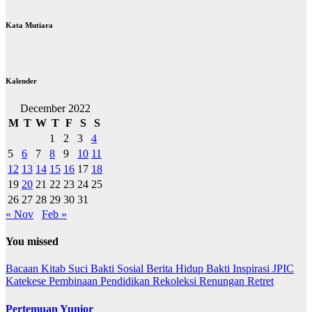
Kata Mutiara
Kalender
December 2022
M
T
W
T
F
S
S
1
2
3
4
5
6
7
8
9
10
11
12
13
14
15
16
17
18
19
20
21
22
23
24
25
26
27
28
29
30
31
« Nov
Feb »
You missed
Bacaan Kitab Suci
Bakti Sosial
Berita
Hidup Bakti
Inspirasi
JPIC
Katekese
Pembinaan
Pendidikan
Rekoleksi
Renungan
Retret
Pertemuan Yunior