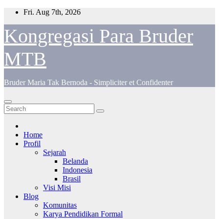
Skip
Fri. Aug 7th, 2026
to
content
Kongregasi Para Bruder
MTB
Bruder Maria Tak Bernoda - Simpliciter et Confidenter
Home
Profil
Sejarah
Belanda
Indonesia
Brasil
Visi Misi
Blog
Komunitas
Karya Pendidikan Formal