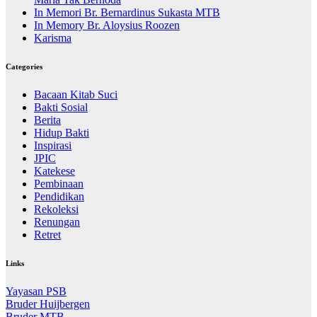
In Memori Br. Bernardinus Sukasta MTB
In Memory Br. Aloysius Roozen
Karisma
Categories
Bacaan Kitab Suci
Bakti Sosial
Berita
Hidup Bakti
Inspirasi
JPIC
Katekese
Pembinaan
Pendidikan
Rekoleksi
Renungan
Retret
Links
Yayasan PSB
Bruder Huijbergen
Bruder MTB