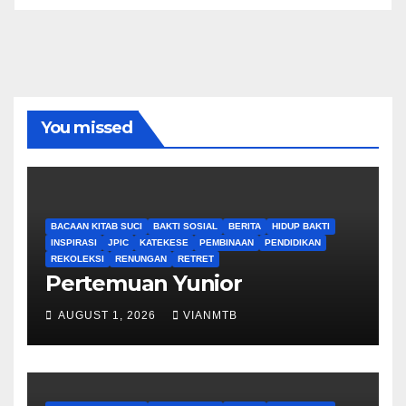
You missed
BACAAN KITAB SUCI
BAKTI SOSIAL
BERITA
HIDUP BAKTI
INSPIRASI
JPIC
KATEKESE
PEMBINAAN
PENDIDIKAN
REKOLEKSI
RENUNGAN
RETRET
Pertemuan Yunior
AUGUST 1, 2026
VIANMTB