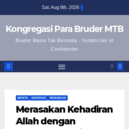
Skip
Sat. Aug 8th, 2026
to
content
Kongregasi Para Bruder MTB
Bruder Maria Tak Bernoda - Simpliciter et
Confidenter
BERITA
INSPIRASI
RENUNGAN
Merasakan Kehadiran
Allah dengan