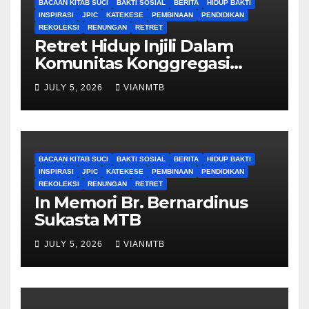
BACAAN KITAB SUCI
BAKTI SOSIAL
BERITA
HIDUP BAKTI
INSPIRASI
JPIC
KATEKESE
PEMBINAAN
PENDIDIKAN
REKOLEKSI
RENUNGAN
RETRET
Retret Hidup Injili Dalam
Komunitas Konggregasi
Bruder Maria Tak Bernoda
JULY 5, 2026
VIANMTB
BACAAN KITAB SUCI
BAKTI SOSIAL
BERITA
HIDUP BAKTI
INSPIRASI
JPIC
KATEKESE
PEMBINAAN
PENDIDIKAN
REKOLEKSI
RENUNGAN
RETRET
In Memori Br. Bernardinus
Sukasta MTB
JULY 5, 2026
VIANMTB