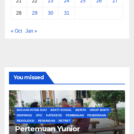
21
22
23
24
25
26
27
28
29
30
31
« Oct
Jan »
You missed
BACAAN KITAB SUCI
BAKTI SOSIAL
BERITA
HIDUP BAKTI
INSPIRASI
JPIC
KATEKESE
PEMBINAAN
PENDIDIKAN
REKOLEKSI
RENUNGAN
RETRET
Pertemuan Yunior