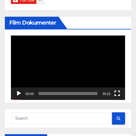
Film Dokumenter
Video
Player
00:00
39:22