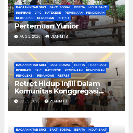
BACAAN KITAB SUCI
BAKTI SOSIAL
BERITA
HIDUP BAKTI
INSPIRASI
JPIC
KATEKESE
PEMBINAAN
PENDIDIKAN
REKOLEKSI
RENUNGAN
RETRET
Pertemuan Yunior
AUG 1, 2026
VIANMTB
BACAAN KITAB SUCI
BAKTI SOSIAL
BERITA
HIDUP BAKTI
INSPIRASI
JPIC
KATEKESE
PEMBINAAN
PENDIDIKAN
REKOLEKSI
RENUNGAN
RETRET
Retret Hidup Injili Dalam
Komunitas Konggregasi
Bruder Maria Tak Bernoda
JUL 5, 2026
VIANMTB
BACAAN KITAB SUCI
BAKTI SOSIAL
BERITA
HIDUP BAKTI