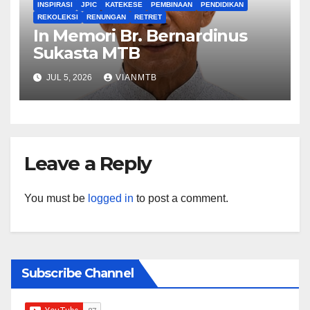
INSPIRASI
JPIC
KATEKESE
PEMBINAAN
PENDIDIKAN
REKOLEKSI
RENUNGAN
RETRET
In Memori Br. Bernardinus
Sukasta MTB
JUL 5, 2026
VIANMTB
Leave a Reply
You must be
logged in
to post a comment.
Subscribe Channel