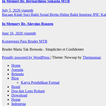
In Memori Br. Bernardinus Sukasta MTB
July 5, 2026
vianmtb
Bacaan Kitab Suci
Bakti Sosial
Berita
Hidup Bakti
Inspirasi
JPIC
Ka
In Memory Br. Aloysius Roozen
June 16, 2026
vianmtb
Kongregasi Para Bruder MTB
Bruder Maria Tak Bernoda - Simpliciter et Confidenter
Proudly powered by WordPress
|
Theme: Newsup by
Themeansar
.
Home
Agenda
Belanda
Blog
Karya Pendidikan Formal
Brasil
Doa dan Lagu Rohani
Download
Home
Indonesia