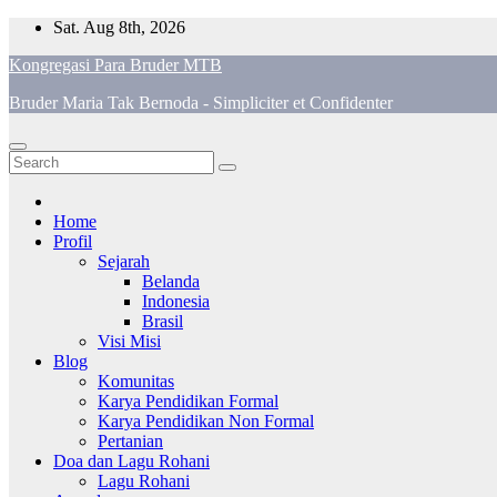
Skip
Sat. Aug 8th, 2026
to
Kongregasi Para Bruder MTB
content
Bruder Maria Tak Bernoda - Simpliciter et Confidenter
Home
Profil
Sejarah
Belanda
Indonesia
Brasil
Visi Misi
Blog
Komunitas
Karya Pendidikan Formal
Karya Pendidikan Non Formal
Pertanian
Doa dan Lagu Rohani
Lagu Rohani