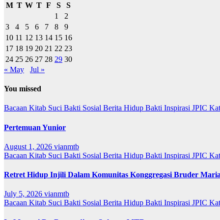
M
T
W
T
F
S
S
1
2
3
4
5
6
7
8
9
10
11
12
13
14
15
16
17
18
19
20
21
22
23
24
25
26
27
28
29
30
« May
Jul »
You missed
Bacaan Kitab Suci
Bakti Sosial
Berita
Hidup Bakti
Inspirasi
JPIC
Ka
Pertemuan Yunior
August 1, 2026
vianmtb
Bacaan Kitab Suci
Bakti Sosial
Berita
Hidup Bakti
Inspirasi
JPIC
Ka
Retret Hidup Injili Dalam Komunitas Konggregasi Bruder Mari
July 5, 2026
vianmtb
Bacaan Kitab Suci
Bakti Sosial
Berita
Hidup Bakti
Inspirasi
JPIC
Ka