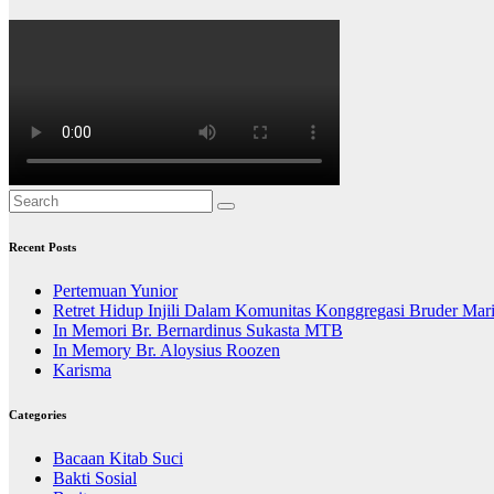
Recent Posts
Pertemuan Yunior
Retret Hidup Injili Dalam Komunitas Konggregasi Bruder Mar
In Memori Br. Bernardinus Sukasta MTB
In Memory Br. Aloysius Roozen
Karisma
Categories
Bacaan Kitab Suci
Bakti Sosial