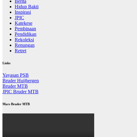
Berita
Hidup Bakti
Inspirasi
JPIC
Katekese
Pembinaan
Pendidikan
Rekoleksi
Renungan
Retret
Links
Yayasan PSB
Bruder Huijbergen
Bruder MTB
JPIC Bruder MTB
Mars Bruder MTB