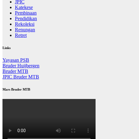
JPIC
Katekese
Pembinaan
Pendidikan
Rekoleksi
Renungan
Retret
Links
Yayasan PSB
Bruder Huijbergen
Bruder MTB
JPIC Bruder MTB
Mars Bruder MTB