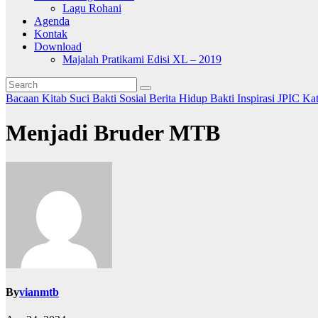
Lagu Rohani
Agenda
Kontak
Download
Majalah Pratikami Edisi XL – 2019
Bacaan Kitab Suci
Bakti Sosial
Berita
Hidup Bakti
Inspirasi
JPIC
Ka
Menjadi Bruder MTB
By
vianmtb