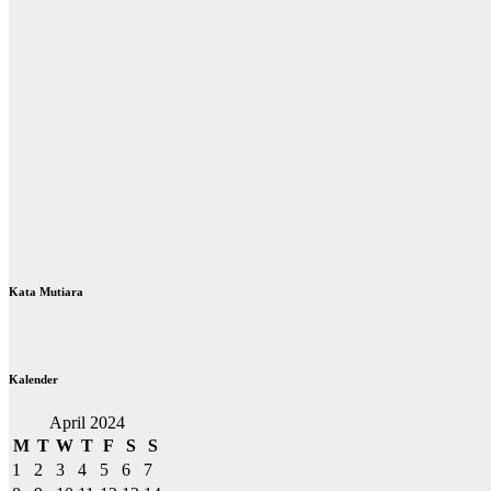
Kata Mutiara
Kalender
April 2024
M
T
W
T
F
S
S
1
2
3
4
5
6
7