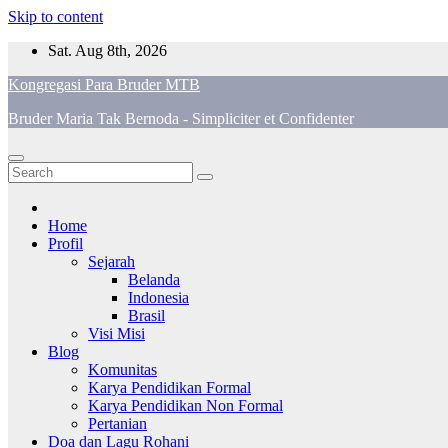
Skip to content
Sat. Aug 8th, 2026
Kongregasi Para Bruder MTB
Bruder Maria Tak Bernoda - Simpliciter et Confidenter
Home
Profil
Sejarah
Belanda
Indonesia
Brasil
Visi Misi
Blog
Komunitas
Karya Pendidikan Formal
Karya Pendidikan Non Formal
Pertanian
Doa dan Lagu Rohani