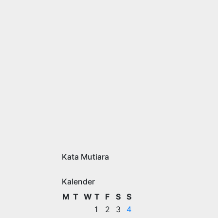
Kata Mutiara
Kalender
M
T
W
T
F
S
S
1
2
3
4