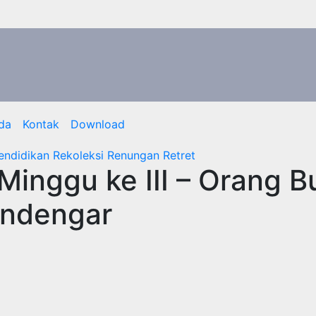
da
Kontak
Download
endidikan
Rekoleksi
Renungan
Retret
inggu ke III – Orang B
endengar