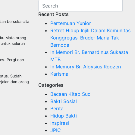
Recent Posts
dan bersuka cita
Pertemuan Yunior
Retret Hidup Injili Dalam Komunitas
Konggregasi Bruder Maria Tak
ia. Mata orang
 untuk seluruh
Bernoda
In Memori Br. Bernardinus Sukasta
MTB
es. Pergi dan
In Memory Br. Aloysius Roozen
Karisma
istus. Sudah
rjalan dan orang
Categories
Bacaan Kitab Suci
Bakti Sosial
Berita
Hidup Bakti
Inspirasi
JPIC