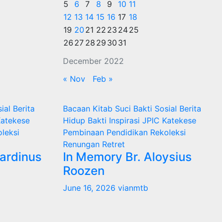
5
6
7
8
9
10
11
12
13
14
15
16
17
18
19
20
21
22
23
24
25
26
27
28
29
30
31
December 2022
« Nov
Feb »
sial
Berita
Bacaan Kitab Suci
Bakti Sosial
Berita
atekese
Hidup Bakti
Inspirasi
JPIC
Katekese
leksi
Pembinaan
Pendidikan
Rekoleksi
Renungan
Retret
nardinus
In Memory Br. Aloysius
Roozen
June 16, 2026
vianmtb