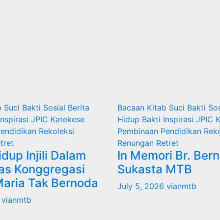
b Suci
Bakti Sosial
Berita
Bacaan Kitab Suci
Bakti So
Inspirasi
JPIC
Katekese
Hidup Bakti
Inspirasi
JPIC
K
endidikan
Rekoleksi
Pembinaan
Pendidikan
Reko
tret
Renungan
Retret
idup Injili Dalam
In Memori Br. Ber
as Konggregasi
Sukasta MTB
Maria Tak Bernoda
July 5, 2026
vianmtb
6
vianmtb