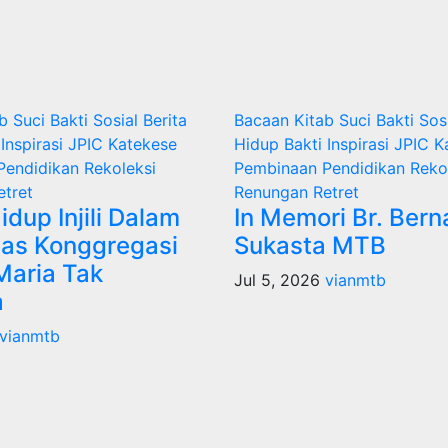
ab Suci
Bakti Sosial
Berita
Bacaan Kitab Suci
Bakti Sos
i
Inspirasi
JPIC
Katekese
Hidup Bakti
Inspirasi
JPIC
K
Pendidikan
Rekoleksi
Pembinaan
Pendidikan
Reko
etret
Renungan
Retret
idup Injili Dalam
In Memori Br. Bern
as Konggregasi
Sukasta MTB
Maria Tak
Jul 5, 2026
vianmtb
a
vianmtb