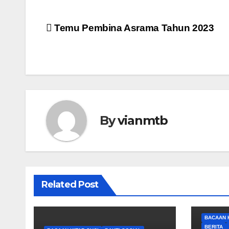
Post
Temu Pembina Asrama Tahun 2023
navigation
By
vianmtb
Related Post
BACAAN K
BERITA