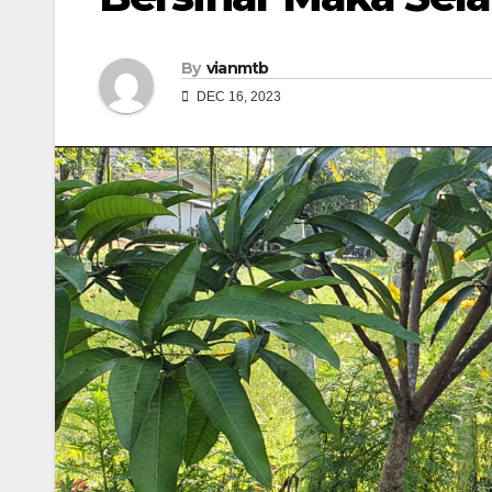
By
vianmtb
DEC 16, 2023