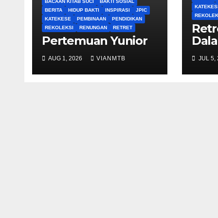
BACAAN KITAB SUCI
BAKTI SOSIAL
KATEKES
BERITA
HIDUP BAKTI
INSPIRASI
JPIC
REKOLEK
KATEKESE
PEMBINAAN
PENDIDIKAN
Retre
REKOLEKSI
RENUNGAN
RETRET
Pertemuan Yunior
Dal
Kon
AUG 1, 2026
VIANMTB
JUL 5,
Brud
Ber