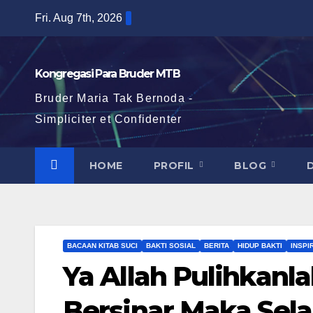
Skip
Fri. Aug 7th, 2026
to
content
Kongregasi Para Bruder MTB
Bruder Maria Tak Bernoda -
Simpliciter et Confidenter
HOME
PROFIL
BLOG
BACAAN KITAB SUCI
BAKTI SOSIAL
BERITA
HIDUP BAKTI
INSPI
Ya Allah Pulihkan
Bersinar Maka Sel