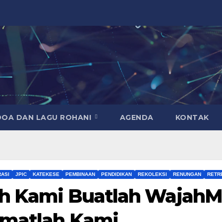
DOA DAN LAGU ROHANI
AGENDA
KONTAK
RASI
JPIC
KATEKESE
PEMBINAAN
PENDIDIKAN
REKOLEKSI
RENUNGAN
RETR
lah Kami Buatlah Wajah
amatlah Kami