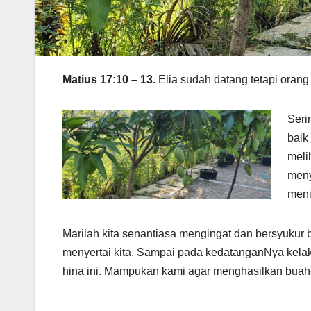
Matius 17:10 – 13.
Elia sudah datang tetapi orang
Seri
baik
meli
meny
meni
Marilah kita senantiasa mengingat dan bersyukur 
menyertai kita. Sampai pada kedatanganNya kelak
hina ini. Mampukan kami agar menghasilkan buah