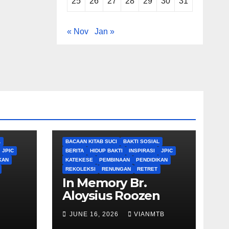
25
26
27
28
29
30
31
« Nov
Jan »
L
BACAAN KITAB SUCI
BAKTI SOSIAL
JPIC
BERITA
HIDUP BAKTI
INSPIRASI
JPIC
KAN
KATEKESE
PEMBINAAN
PENDIDIKAN
REKOLEKSI
RENUNGAN
RETRET
In Memory Br.
Aloysius Roozen
JUNE 16, 2026
VIANMTB