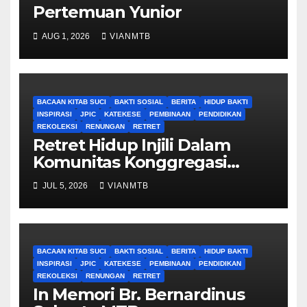
Pertemuan Yunior
AUG 1, 2026
VIANMTB
BACAAN KITAB SUCI
BAKTI SOSIAL
BERITA
HIDUP BAKTI
INSPIRASI
JPIC
KATEKESE
PEMBINAAN
PENDIDIKAN
REKOLEKSI
RENUNGAN
RETRET
Retret Hidup Injili Dalam
Komunitas Konggregasi
Bruder Maria Tak Bernoda
JUL 5, 2026
VIANMTB
BACAAN KITAB SUCI
BAKTI SOSIAL
BERITA
HIDUP BAKTI
INSPIRASI
JPIC
KATEKESE
PEMBINAAN
PENDIDIKAN
REKOLEKSI
RENUNGAN
RETRET
In Memori Br. Bernardinus