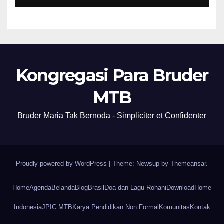
Kongregasi Para Bruder
MTB
Bruder Maria Tak Bernoda - Simpliciter et Confidenter
Proudly powered by WordPress
|
Theme: Newsup by
Themeansar
.
Home
Agenda
Belanda
Blog
Brasil
Doa dan Lagu Rohani
Download
Home
Indonesia
JPIC MTB
Karya Pendidikan Non Formal
Komunitas
Kontak