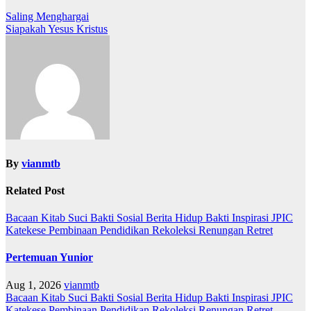
Post
Saling Menghargai
Siapakah Yesus Kristus
navigation
By
vianmtb
Related Post
Bacaan Kitab Suci
Bakti Sosial
Berita
Hidup Bakti
Inspirasi
JPIC
Katekese
Pembinaan
Pendidikan
Rekoleksi
Renungan
Retret
Pertemuan Yunior
Aug 1, 2026
vianmtb
Bacaan Kitab Suci
Bakti Sosial
Berita
Hidup Bakti
Inspirasi
JPIC
Katekese
Pembinaan
Pendidikan
Rekoleksi
Renungan
Retret