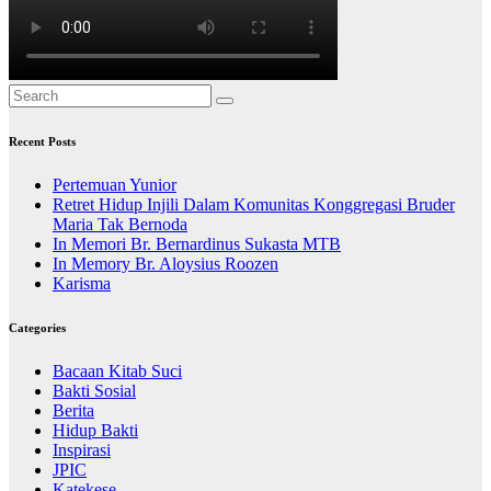
Recent Posts
Pertemuan Yunior
Retret Hidup Injili Dalam Komunitas Konggregasi Bruder
Maria Tak Bernoda
In Memori Br. Bernardinus Sukasta MTB
In Memory Br. Aloysius Roozen
Karisma
Categories
Bacaan Kitab Suci
Bakti Sosial
Berita
Hidup Bakti
Inspirasi
JPIC
Katekese