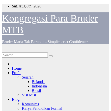
Skip
Sat. Aug 8th, 2026
to
content
Kongregasi Para Bruder
MTB
Bruder Maria Tak Bernoda - Simpliciter et Confidenter
Home
Profil
Sejarah
Belanda
Indonesia
Brasil
Visi Misi
Blog
Komunitas
Karya Pendidikan Formal