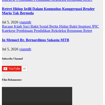
Retret Hidup Injili Dalam Komunitas Konggregasi Bruder
Maria Tak Bernoda
Jul 5, 2026
vianmtb
Bacaan Kitab Suci
Bakti Sosial
Berita
Hidup Bakti
Inspirasi
JPIC
Katekese
Pembinaan
Pendidikan
Rekoleksi
Renungan
Retret
In Memori Br. Bernardinus Sukasta MTB
Jul 5, 2026
vianmtb
Subscribe Channel
Film Dokumenter