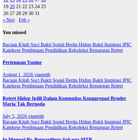
19
20
21
22
23
24
25
26
27
28
29
30
31
« Nov
Feb »
You missed
Bacaan Kitab Suci
Bakti Sosial
Berita
Hidup Bakti
Inspirasi
JPIC
Katekese
Pembinaan
Pendidikan
Rekoleksi
Renungan
Retret
Pertemuan Yunior
August 1, 2026
vianmtb
Bacaan Kitab Suci
Bakti Sosial
Berita
Hidup Bakti
Inspirasi
JPIC
Katekese
Pembinaan
Pendidikan
Rekoleksi
Renungan
Retret
Retret Hidup Injili Dalam Komunitas Konggregasi Bruder
Maria Tak Bernoda
July 5, 2026
vianmtb
Bacaan Kitab Suci
Bakti Sosial
Berita
Hidup Bakti
Inspirasi
JPIC
Katekese
Pembinaan
Pendidikan
Rekoleksi
Renungan
Retret
In Memori Br. Bernardinus Sukasta MTB