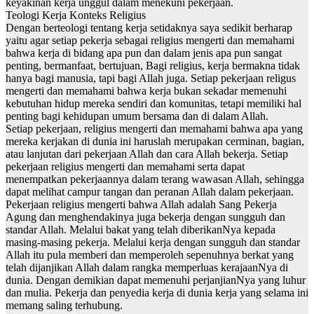
keyakinan kerja unggul dalam menekuni pekerjaan.
Teologi Kerja Konteks Religius
Dengan berteologi tentang kerja setidaknya saya sedikit berharap
yaitu agar setiap pekerja sebagai religius mengerti dan memahami
bahwa kerja di bidang apa pun dan dalam jenis apa pun sangat
penting, bermanfaat, bertujuan, Bagi religius, kerja bermakna tidak
hanya bagi manusia, tapi bagi Allah juga. Setiap pekerjaan religus
mengerti dan memahami bahwa kerja bukan sekadar memenuhi
kebutuhan hidup mereka sendiri dan komunitas, tetapi memiliki hal
penting bagi kehidupan umum bersama dan di dalam Allah.
Setiap pekerjaan, religius mengerti dan memahami bahwa apa yang
mereka kerjakan di dunia ini haruslah merupakan cerminan, bagian,
atau lanjutan dari pekerjaan Allah dan cara Allah bekerja. Setiap
pekerjaan religius mengerti dan memahami serta dapat
menempatkan pekerjaannya dalam terang wawasan Allah, sehingga
dapat melihat campur tangan dan peranan Allah dalam pekerjaan.
Pekerjaan religius mengerti bahwa Allah adalah Sang Pekerja
Agung dan menghendakinya juga bekerja dengan sungguh dan
standar Allah. Melalui bakat yang telah diberikanNya kepada
masing-masing pekerja. Melalui kerja dengan sungguh dan standar
Allah itu pula memberi dan memperoleh sepenuhnya berkat yang
telah dijanjikan Allah dalam rangka memperluas kerajaanNya di
dunia. Dengan demikian dapat memenuhi perjanjianNya yang luhur
dan mulia. Pekerja dan penyedia kerja di dunia kerja yang selama ini
memang saling terhubung.