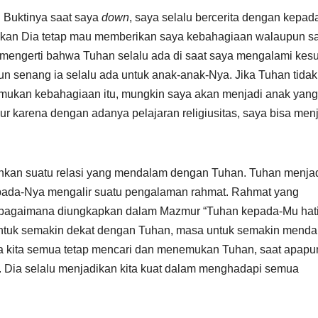
Buktinya saat saya
down
, saya selalu bercerita dengan kepa
hkan Dia tetap mau memberikan saya kebahagiaan walaupun s
 mengerti bahwa Tuhan selalu ada di saat saya mengalami kesul
n senang ia selalu ada untuk anak-anak-Nya. Jika Tuhan tida
emukan kebahagiaan itu, mungkin saya akan menjadi anak yang
r karena dengan adanya pelajaran religiusitas, saya bisa men
hkan suatu relasi yang mendalam dengan Tuhan. Tuhan menja
 pada-Nya mengalir suatu pengalaman rahmat. Rahmat yang
ebagaimana diungkapkan dalam Mazmur “Tuhan kepada-Mu hat
ntuk semakin dekat dengan Tuhan, masa untuk semakin mend
a kita semua tetap mencari dan menemukan Tuhan, saat apapu
ta. Dia selalu menjadikan kita kuat dalam menghadapi semua