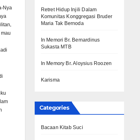
da-Nya
Retret Hidup Injili Dalam
aya
Komunitas Konggregasi Bruder
Maria Tak Bernoda
itan,
k mau
In Memori Br. Bernardinus
Sukasta MTB
jadi
In Memory Br. Aloysius Roozen
di
Karisma
iku
alam
Categories
n
Bacaan Kitab Suci