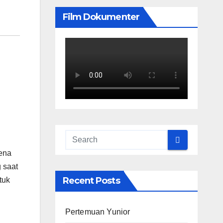
Film Dokumenter
ena
 saat
Recent Posts
tuk
Pertemuan Yunior