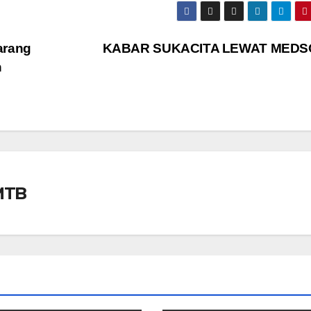
arang
KABAR SUKACITA LEWAT MED
n
 MTB