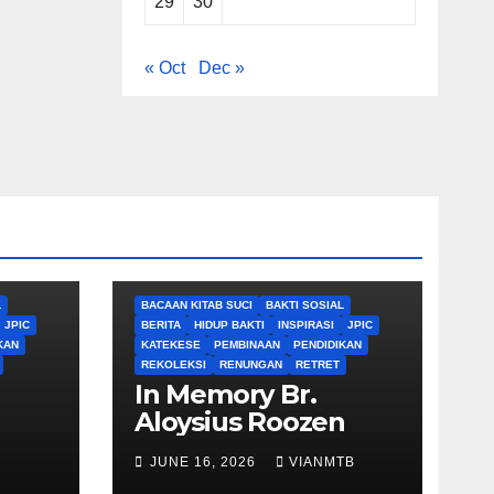
29
30
« Oct
Dec »
L
BACAAN KITAB SUCI
BAKTI SOSIAL
JPIC
BERITA
HIDUP BAKTI
INSPIRASI
JPIC
KAN
KATEKESE
PEMBINAAN
PENDIDIKAN
REKOLEKSI
RENUNGAN
RETRET
In Memory Br.
Aloysius Roozen
JUNE 16, 2026
VIANMTB