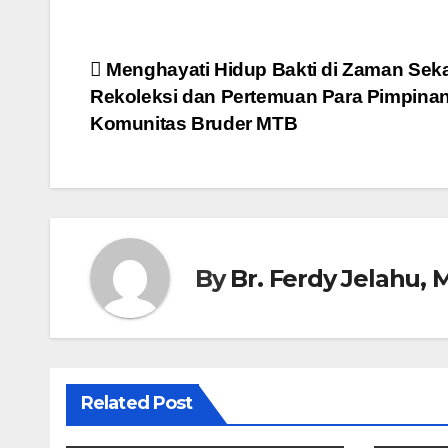
Post
Menghayati Hidup Bakti di Zaman Sek
Rekoleksi dan Pertemuan Para Pimpina
navigation
Komunitas Bruder MTB
By
Br. Ferdy Jelahu,
Related Post