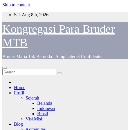
Skip to content
Sat. Aug 8th, 2026
Kongregasi Para Bruder
MTB
Bruder Maria Tak Bernoda - Simpliciter et Confidenter
Home
Profil
Sejarah
Belanda
Indonesia
Brasil
Visi Misi
Blog
Komunitas