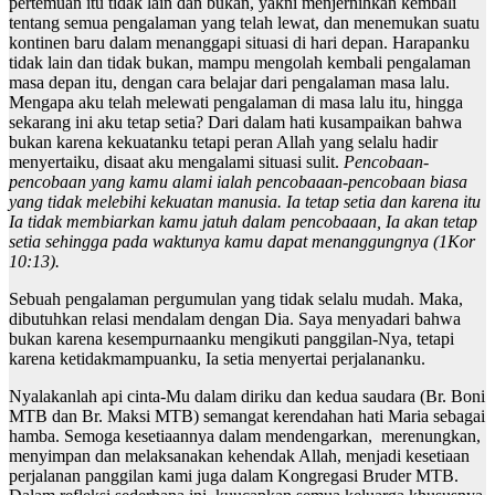
pertemuan itu tidak lain dan bukan, yakni menjernihkan kembali
tentang semua pengalaman yang telah lewat, dan menemukan suatu
kontinen baru dalam menanggapi situasi di hari depan. Harapanku
tidak lain dan tidak bukan, mampu mengolah kembali pengalaman
masa depan itu, dengan cara belajar dari pengalaman masa lalu.
Mengapa aku telah melewati pengalaman di masa lalu itu, hingga
sekarang ini aku tetap setia? Dari dalam hati kusampaikan bahwa
bukan karena kekuatanku tetapi peran Allah yang selalu hadir
menyertaiku, disaat aku mengalami situasi sulit.
Pencobaan-
pencobaan yang kamu alami ialah pencobaaan-pencobaan biasa
yang tidak melebihi kekuatan manusia. Ia tetap setia dan karena itu
Ia tidak membiarkan kamu jatuh dalam pencobaaan, Ia akan tetap
setia sehingga pada waktunya kamu dapat menanggungnya (1Kor
10:13).
Sebuah pengalaman pergumulan yang tidak selalu mudah. Maka,
dibutuhkan relasi mendalam dengan Dia. Saya menyadari bahwa
bukan karena kesempurnaanku mengikuti panggilan-Nya, tetapi
karena ketidakmampuanku, Ia setia menyertai perjalananku.
Nyalakanlah api cinta-Mu dalam diriku dan kedua saudara (Br. Boni
MTB dan Br. Maksi MTB) semangat kerendahan hati Maria sebagai
hamba. Semoga kesetiaannya dalam mendengarkan, merenungkan,
menyimpan dan melaksanakan kehendak Allah, menjadi kesetiaan
perjalanan panggilan kami juga dalam Kongregasi Bruder MTB.