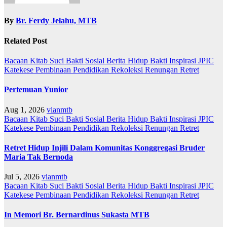
By
Br. Ferdy Jelahu, MTB
Related Post
Bacaan Kitab Suci
Bakti Sosial
Berita
Hidup Bakti
Inspirasi
JPIC
Katekese
Pembinaan
Pendidikan
Rekoleksi
Renungan
Retret
Pertemuan Yunior
Aug 1, 2026
vianmtb
Bacaan Kitab Suci
Bakti Sosial
Berita
Hidup Bakti
Inspirasi
JPIC
Katekese
Pembinaan
Pendidikan
Rekoleksi
Renungan
Retret
Retret Hidup Injili Dalam Komunitas Konggregasi Bruder
Maria Tak Bernoda
Jul 5, 2026
vianmtb
Bacaan Kitab Suci
Bakti Sosial
Berita
Hidup Bakti
Inspirasi
JPIC
Katekese
Pembinaan
Pendidikan
Rekoleksi
Renungan
Retret
In Memori Br. Bernardinus Sukasta MTB