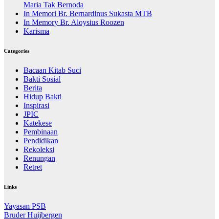
Maria Tak Bernoda
In Memori Br. Bernardinus Sukasta MTB
In Memory Br. Aloysius Roozen
Karisma
Categories
Bacaan Kitab Suci
Bakti Sosial
Berita
Hidup Bakti
Inspirasi
JPIC
Katekese
Pembinaan
Pendidikan
Rekoleksi
Renungan
Retret
Links
Yayasan PSB
Bruder Huijbergen