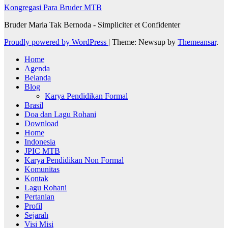
Kongregasi Para Bruder MTB
Bruder Maria Tak Bernoda - Simpliciter et Confidenter
Proudly powered by WordPress
|
Theme: Newsup by
Themeansar
.
Home
Agenda
Belanda
Blog
Karya Pendidikan Formal
Brasil
Doa dan Lagu Rohani
Download
Home
Indonesia
JPIC MTB
Karya Pendidikan Non Formal
Komunitas
Kontak
Lagu Rohani
Pertanian
Profil
Sejarah
Visi Misi