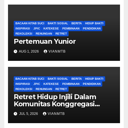
BACAAN KITAB SUCI
BAKTI SOSIAL
BERITA
HIDUP BAKTI
INSPIRASI
JPIC
KATEKESE
PEMBINAAN
PENDIDIKAN
REKOLEKSI
RENUNGAN
RETRET
Pertemuan Yunior
AUG 1, 2026
VIANMTB
BACAAN KITAB SUCI
BAKTI SOSIAL
BERITA
HIDUP BAKTI
INSPIRASI
JPIC
KATEKESE
PEMBINAAN
PENDIDIKAN
REKOLEKSI
RENUNGAN
RETRET
Retret Hidup Injili Dalam
Komunitas Konggregasi
Bruder Maria Tak Bernoda
JUL 5, 2026
VIANMTB