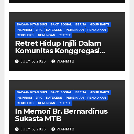
BACAAN KITAB SUCI
BAKTI SOSIAL
BERITA
HIDUP BAKTI
INSPIRASI
JPIC
KATEKESE
PEMBINAAN
PENDIDIKAN
REKOLEKSI
RENUNGAN
RETRET
Retret Hidup Injili Dalam
Komunitas Konggregasi
Bruder Maria Tak Bernoda
JULY 5, 2026
VIANMTB
BACAAN KITAB SUCI
BAKTI SOSIAL
BERITA
HIDUP BAKTI
INSPIRASI
JPIC
KATEKESE
PEMBINAAN
PENDIDIKAN
REKOLEKSI
RENUNGAN
RETRET
In Memori Br. Bernardinus
Sukasta MTB
JULY 5, 2026
VIANMTB