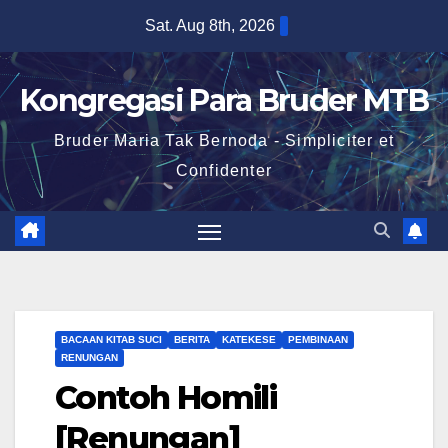
Skip
Sat. Aug 8th, 2026
to
content
Kongregasi Para Bruder MTB
Bruder Maria Tak Bernoda - Simpliciter et
Confidenter
BACAAN KITAB SUCI
BERITA
KATEKESE
PEMBINAAN
RENUNGAN
Contoh Homili
[Renungan]