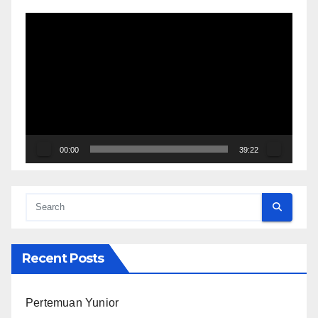
Video
Player
00:00
39:22
Recent Posts
Pertemuan Yunior