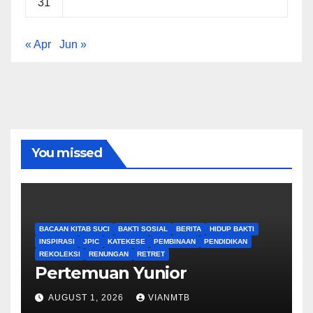
31
« Apr
Jun »
You missed
BACAAN KITAB SUCI
BAKTI SOSIAL
BERITA
HIDUP BAKTI
INSPIRASI
JPIC
KATEKESE
PEMBINAAN
PENDIDIKAN
REKOLEKSI
RENUNGAN
RETRET
Pertemuan Yunior
AUGUST 1, 2026
VIANMTB