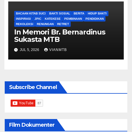
BACAAN KITAB SUCI
BAKTI SOSIAL
BERITA
HIDUP BAKTI
INSPIRASI
JPIC
KATEKESE
PEMBINAAN
PENDIDIKAN
REKOLEKSI
RENUNGAN
RETRET
In Memori Br. Bernardinus
Sukasta MTB
JUL 5, 2026
VIANMTB
Subscribe Channel
Film Dokumenter