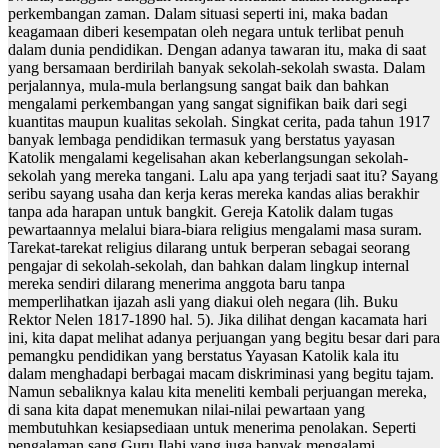
perkembangan zaman. Dalam situasi seperti ini, maka badan
keagamaan diberi kesempatan oleh negara untuk terlibat penuh
dalam dunia pendidikan. Dengan adanya tawaran itu, maka di saat
yang bersamaan berdirilah banyak sekolah-sekolah swasta. Dalam
perjalannya, mula-mula berlangsung sangat baik dan bahkan
mengalami perkembangan yang sangat signifikan baik dari segi
kuantitas maupun kualitas sekolah. Singkat cerita, pada tahun 1917
banyak lembaga pendidikan termasuk yang berstatus yayasan
Katolik mengalami kegelisahan akan keberlangsungan sekolah-
sekolah yang mereka tangani. Lalu apa yang terjadi saat itu? Sayang
seribu sayang usaha dan kerja keras mereka kandas alias berakhir
tanpa ada harapan untuk bangkit. Gereja Katolik dalam tugas
pewartaannya melalui biara-biara religius mengalami masa suram.
Tarekat-tarekat religius dilarang untuk berperan sebagai seorang
pengajar di sekolah-sekolah, dan bahkan dalam lingkup internal
mereka sendiri dilarang menerima anggota baru tanpa
memperlihatkan ijazah asli yang diakui oleh negara (lih. Buku
Rektor Nelen 1817-1890 hal. 5). Jika dilihat dengan kacamata hari
ini, kita dapat melihat adanya perjuangan yang begitu besar dari para
pemangku pendidikan yang berstatus Yayasan Katolik kala itu
dalam menghadapi berbagai macam diskriminasi yang begitu tajam.
Namun sebaliknya kalau kita meneliti kembali perjuangan mereka,
di sana kita dapat menemukan nilai-nilai pewartaan yang
membutuhkan kesiapsediaan untuk menerima penolakan. Seperti
pengalaman sang Guru Ilahi yang juga banyak mengalami