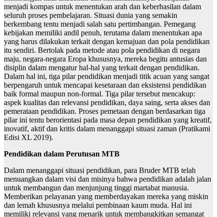
menjadi kompas untuk menentukan arah dan keberhasilan dalam
seluruh proses pembelajaran. Situasi dunia yang semakin
berkembang tentu menjadi salah satu pertimbangan. Pemegang
kebijakan memiliki andil penuh, terutama dalam menentukan apa
yang harus dilakukan terkait dengan kemajuan dan pola pendidikan
itu sendiri. Bertolak pada metode atau pola pendidikan di negara
maju, negara-negara Eropa khususnya, mereka begitu antusias dan
disiplin dalam mengatur hal-hal yang terkait dengan pendidikan.
Dalam hal ini, tiga pilar pendidikan menjadi titik acuan yang sangat
berpengaruh untuk mencapai kesetaraan dan eksistensi pendidikan
baik formal maupun non-formal. Tiga pilar tersebut mencakup:
aspek kualitas dan relevansi pendidikan, daya saing, serta akses dan
pemerataan pendidikan. Proses pemetaan dengan berdasarkan tiga
pilar ini tentu berorientasi pada masa depan pendidikan yang kreatif,
inovatif, aktif dan kritis dalam menanggapi situasi zaman (Pratikami
Edisi XL 2019).
Pendidikan dalam Perutusan MTB
Dalam menanggapi situasi pendidikan, para Bruder MTB telah
menuangkan dalam visi dan misinya bahwa pendidikan adalah jalan
untuk membangun dan menjunjung tinggi martabat manusia.
Memberikan pelayanan yang memberdayakan mereka yang miskin
dan lemah khususnya melalui pembinaan kaum muda. Hal ini
memiliki relevansi yang menarik untuk membangkitkan semangat