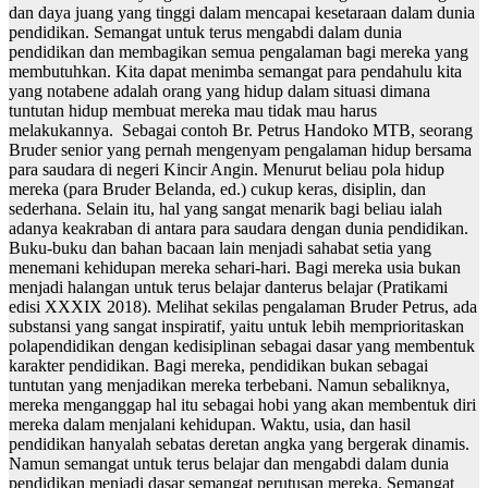
dan daya juang yang tinggi dalam mencapai kesetaraan dalam dunia
pendidikan. Semangat untuk terus mengabdi dalam dunia
pendidikan dan membagikan semua pengalaman bagi mereka yang
membutuhkan. Kita dapat menimba semangat para pendahulu kita
yang notabene adalah orang yang hidup dalam situasi dimana
tuntutan hidup membuat mereka mau tidak mau harus
melakukannya. Sebagai contoh Br. Petrus Handoko MTB, seorang
Bruder senior yang pernah mengenyam pengalaman hidup bersama
para saudara di negeri Kincir Angin. Menurut beliau pola hidup
mereka (para Bruder Belanda, ed.) cukup keras, disiplin, dan
sederhana. Selain itu, hal yang sangat menarik bagi beliau ialah
adanya keakraban di antara para saudara dengan dunia pendidikan.
Buku-buku dan bahan bacaan lain menjadi sahabat setia yang
menemani kehidupan mereka sehari-hari. Bagi mereka usia bukan
menjadi halangan untuk terus belajar danterus belajar (Pratikami
edisi XXXIX 2018). Melihat sekilas pengalaman Bruder Petrus, ada
substansi yang sangat inspiratif, yaitu untuk lebih memprioritaskan
polapendidikan dengan kedisiplinan sebagai dasar yang membentuk
karakter pendidikan. Bagi mereka, pendidikan bukan sebagai
tuntutan yang menjadikan mereka terbebani. Namun sebaliknya,
mereka menganggap hal itu sebagai hobi yang akan membentuk diri
mereka dalam menjalani kehidupan. Waktu, usia, dan hasil
pendidikan hanyalah sebatas deretan angka yang bergerak dinamis.
Namun semangat untuk terus belajar dan mengabdi dalam dunia
pendidikan menjadi dasar semangat perutusan mereka. Semangat