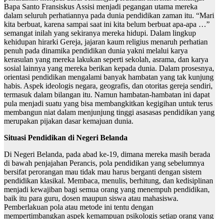
Bapa Santo Fransiskus Assisi menjadi pegangan utama mereka
dalam seluruh perhatiannya pada dunia pendidikan zaman itu. “Mari
kita berbuat, karena sampai saat ini kita belum berbuat apa-apa …”
semangat inilah yang sekiranya mereka hidupi. Dalam lingkup
kehidupan hirarki Gereja, jajaran kaum religius menaruh perhatian
penuh pada dinamika pendidikan dunia yakni melalui karya
kerasulan yang mereka lakukan seperti sekolah, asrama, dan karya
sosial lainnya yang mereka berikan kepada dunia. Dalam prosesnya,
orientasi pendidikan mengalami banyak hambatan yang tak kunjung
habis. Aspek ideologis negara, geografis, dan otoritas gereja sendiri,
termasuk dalam bilangan itu. Namun hambatan-hambatan ini dapat
pula menjadi suatu yang bisa membangkitkan kegigihan untuk terus
membangun niat dalam menjunjung tinggi asasasas pendidikan yang
merupakan pijakan dasar kemajuan dunia.
Situasi Pendidikan di Negeri Belanda
Di Negeri Belanda, pada abad ke-19, dimana mereka masih berada
di bawah penjajahan Perancis, pola pendidikan yang sebelumnya
bersifat perorangan mau tidak mau harus berganti dengan sistem
pendidikan klasikal. Membaca, menulis, berhitung, dan kedisiplinan
menjadi kewajiban bagi semua orang yang menempuh pendidikan,
baik itu para guru, dosen maupun siswa atau mahasiswa.
Pemberlakuan pola atau metode ini tentu dengan
mempertimbangkan aspek kemampuan psikologis setiap orang yang