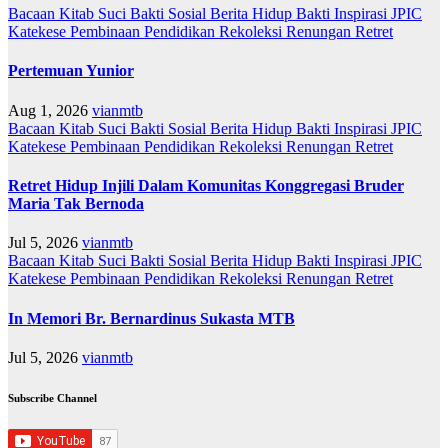
Bacaan Kitab Suci
Bakti Sosial
Berita
Hidup Bakti
Inspirasi
JPIC
Katekese
Pembinaan
Pendidikan
Rekoleksi
Renungan
Retret
Pertemuan Yunior
Aug 1, 2026
vianmtb
Bacaan Kitab Suci
Bakti Sosial
Berita
Hidup Bakti
Inspirasi
JPIC
Katekese
Pembinaan
Pendidikan
Rekoleksi
Renungan
Retret
Retret Hidup Injili Dalam Komunitas Konggregasi Bruder
Maria Tak Bernoda
Jul 5, 2026
vianmtb
Bacaan Kitab Suci
Bakti Sosial
Berita
Hidup Bakti
Inspirasi
JPIC
Katekese
Pembinaan
Pendidikan
Rekoleksi
Renungan
Retret
In Memori Br. Bernardinus Sukasta MTB
Jul 5, 2026
vianmtb
Subscribe Channel