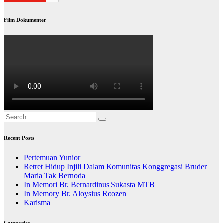
Film Dokumenter
Recent Posts
Pertemuan Yunior
Retret Hidup Injili Dalam Komunitas Konggregasi Bruder
Maria Tak Bernoda
In Memori Br. Bernardinus Sukasta MTB
In Memory Br. Aloysius Roozen
Karisma
Categories