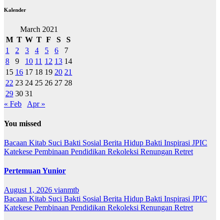
Kalender
March 2021
M
T
W
T
F
S
S
1
2
3
4
5
6
7
8
9
10
11
12
13
14
15
16
17
18
19
20
21
22
23
24
25
26
27
28
29
30
31
« Feb
Apr »
You missed
Bacaan Kitab Suci
Bakti Sosial
Berita
Hidup Bakti
Inspirasi
JPIC
Katekese
Pembinaan
Pendidikan
Rekoleksi
Renungan
Retret
Pertemuan Yunior
August 1, 2026
vianmtb
Bacaan Kitab Suci
Bakti Sosial
Berita
Hidup Bakti
Inspirasi
JPIC
Katekese
Pembinaan
Pendidikan
Rekoleksi
Renungan
Retret