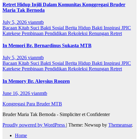
Retret Hidup Injili Dalam Komunitas Konggregasi Bruder
Maria Tak Bernoda
July 5, 2026
vianmtb
Bacaan Kitab Suci
Bakti Sosial
Berita
Hidup Bakti
Inspirasi
JPIC
Katekese
Pembinaan
Pendidikan
Rekoleksi
Renungan
Retret
In Memori Br. Bernardinus Sukasta MTB
July 5, 2026
vianmtb
Bacaan Kitab Suci
Bakti Sosial
Berita
Hidup Bakti
Inspirasi
JPIC
Katekese
Pembinaan
Pendidikan
Rekoleksi
Renungan
Retret
In Memory Br. Aloysius Roozen
June 16, 2026
vianmtb
Kongregasi Para Bruder MTB
Bruder Maria Tak Bernoda - Simpliciter et Confidenter
Proudly powered by WordPress
|
Theme: Newsup by
Themeansar
.
Home