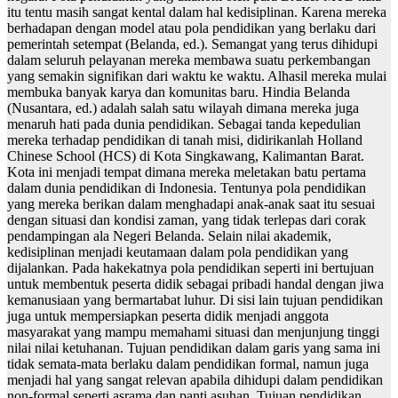
itu tentu masih sangat kental dalam hal kedisiplinan. Karena mereka
berhadapan dengan model atau pola pendidikan yang berlaku dari
pemerintah setempat (Belanda, ed.). Semangat yang terus dihidupi
dalam seluruh pelayanan mereka membawa suatu perkembangan
yang semakin signifikan dari waktu ke waktu. Alhasil mereka mulai
membuka banyak karya dan komunitas baru. Hindia Belanda
(Nusantara, ed.) adalah salah satu wilayah dimana mereka juga
menaruh hati pada dunia pendidikan. Sebagai tanda kepedulian
mereka terhadap pendidikan di tanah misi, didirikanlah Holland
Chinese School (HCS) di Kota Singkawang, Kalimantan Barat.
Kota ini menjadi tempat dimana mereka meletakan batu pertama
dalam dunia pendidikan di Indonesia. Tentunya pola pendidikan
yang mereka berikan dalam menghadapi anak-anak saat itu sesuai
dengan situasi dan kondisi zaman, yang tidak terlepas dari corak
pendampingan ala Negeri Belanda. Selain nilai akademik,
kedisiplinan menjadi keutamaan dalam pola pendidikan yang
dijalankan. Pada hakekatnya pola pendidikan seperti ini bertujuan
untuk membentuk peserta didik sebagai pribadi handal dengan jiwa
kemanusiaan yang bermartabat luhur. Di sisi lain tujuan pendidikan
juga untuk mempersiapkan peserta didik menjadi anggota
masyarakat yang mampu memahami situasi dan menjunjung tinggi
nilai nilai ketuhanan. Tujuan pendidikan dalam garis yang sama ini
tidak semata-mata berlaku dalam pendidikan formal, namun juga
menjadi hal yang sangat relevan apabila dihidupi dalam pendidikan
non-formal seperti asrama dan panti asuhan. Tujuan pendidikan