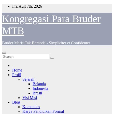
Skip
Fri. Aug 7th, 2026
to
content
Kongregasi Para Bruder
MTB
Bruder Maria Tak Bernoda - Simpliciter et Confidenter
Home
Profil
Sejarah
Belanda
Indonesia
Brasil
Visi Misi
Blog
Komunitas
Karya Pendidikan Formal