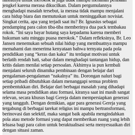
jengkel karena merasa dikucilkan. Dalam pergumulannya
menghadapi masalah tersebut, ia merasa tidak mampu menjalani
cara hidup biara dan memutuskan untuk meninggalkan novisiat.
Singkat cerita, apa yang terjadi saat itu? Br. Ignasius sebagai
pendamping para calon tiba-tiba memberinya dua pack tembakau
rokok. “Ini saya bayar hutang saya kepadamu karena memberi
hukuman satu minggu puasa merokok.” Dalam refleksinya, Br. Leo
Jansen menemukan sebuah nilai hidup yang membuatnya mampu
memahami dan menerima kenyataan bahwa ternyata pada pola
pendidikan yang “keras dan kaku” itu terdapat motivasi untuk
berlatih rendah hati, sabar dalam menghadapi tantangan hidup, dan
kritis dalam menilai setiap persoalan. Akhirnya ia pun kembali
menjalani seluruh dinamika pembinaan dengan belajar dari
pengalaman-pengalaman “nakalnya” itu. Dorongan naluri bagi
setiap pribadi dibutuhkan dalam menanggapi semua problem
pembentukkan diri. Belajar dari berbagai masalah yang dihadapi
selama masa pendidikan atau formasi, kiranya saat ini masih sangat
relevan, secara khusus bagi Gereja dalam mempersiapkan generasi
yang tangguh. Dengan demikian, agar para generasi Gereja yang
tergabung di berbagai tarekat religius ini mampu bertransformasi,
berinovasi dan selektif, maka sangat baik apabila mengindahkan
pola atau metode formasi yang dapat memberikan ruang yang lebih
leluasa bagi para calon untuk beraktualisasi serta menyesuaikan diri
dengan situasi zaman.