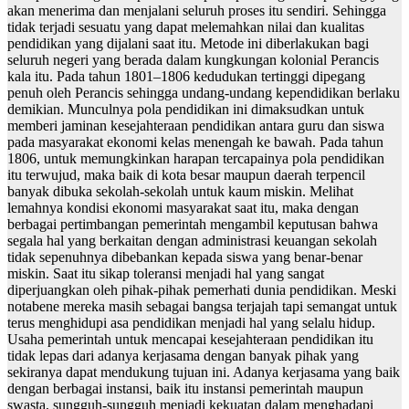
akan menerima dan menjalani seluruh proses itu sendiri. Sehingga
tidak terjadi sesuatu yang dapat melemahkan nilai dan kualitas
pendidikan yang dijalani saat itu. Metode ini diberlakukan bagi
seluruh negeri yang berada dalam kungkungan kolonial Perancis
kala itu. Pada tahun 1801–1806 kedudukan tertinggi dipegang
penuh oleh Perancis sehingga undang-undang kependidikan berlaku
demikian. Munculnya pola pendidikan ini dimaksudkan untuk
memberi jaminan kesejahteraan pendidikan antara guru dan siswa
pada masyarakat ekonomi kelas menengah ke bawah. Pada tahun
1806, untuk memungkinkan harapan tercapainya pola pendidikan
itu terwujud, maka baik di kota besar maupun daerah terpencil
banyak dibuka sekolah-sekolah untuk kaum miskin. Melihat
lemahnya kondisi ekonomi masyarakat saat itu, maka dengan
berbagai pertimbangan pemerintah mengambil keputusan bahwa
segala hal yang berkaitan dengan administrasi keuangan sekolah
tidak sepenuhnya dibebankan kepada siswa yang benar-benar
miskin. Saat itu sikap toleransi menjadi hal yang sangat
diperjuangkan oleh pihak-pihak pemerhati dunia pendidikan. Meski
notabene mereka masih sebagai bangsa terjajah tapi semangat untuk
terus menghidupi asa pendidikan menjadi hal yang selalu hidup.
Usaha pemerintah untuk mencapai kesejahteraan pendidikan itu
tidak lepas dari adanya kerjasama dengan banyak pihak yang
sekiranya dapat mendukung tujuan ini. Adanya kerjasama yang baik
dengan berbagai instansi, baik itu instansi pemerintah maupun
swasta, sungguh-sungguh menjadi kekuatan dalam menghadapi