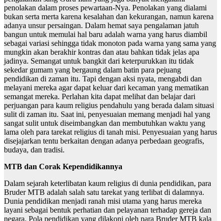
penolakan dalam proses pewartaan-Nya. Penolakan yang dialami
bukan serta merta karena kesalahan dan kekurangan, namun karena
adanya unsur persaingan. Dalam hemat saya pengalaman jatuh
bangun untuk memulai hal baru adalah warna yang harus diambil
sebagai variasi sehingga tidak monoton pada warna yang sama yang
mungkin akan berakhir kontras dan atau bahkan tidak jelas apa
jadinya. Semangat untuk bangkit dari keterpurukkan itu tidak
sekedar gumam yang bergaung dalam batin para pejuang
pendidikan di zaman itu. Tapi dengan aksi nyata, mengabdi dan
melayani mereka agar dapat keluar dari kecaman yang mematikan
semangat mereka. Perlahan kita dapat melihat dan belajar dari
perjuangan para kaum religius pendahulu yang berada dalam situasi
sulit di zaman itu. Saat ini, penyesuaian memang menjadi hal yang
sangat sulit untuk diseimbangkan dan membutuhkan waktu yang
lama oleh para tarekat religius di tanah misi. Penyesuaian yang harus
disejajarkan tentu berkaitan dengan adanya perbedaan geografis,
budaya, dan tradisi.
MTB dan Corak Kependidikannya
Dalam sejarah keterlibatan kaum religius di dunia pendidikan, para
Bruder MTB adalah salah satu tarekat yang terlibat di dalamnya.
Dunia pendidikan menjadi ranah misi utama yang harus mereka
layani sebagai bentuk perhatian dan pelayanan terhadap gereja dan
negara. Pola pendidikan yang dilakoni oleh para Bruder MTB kala