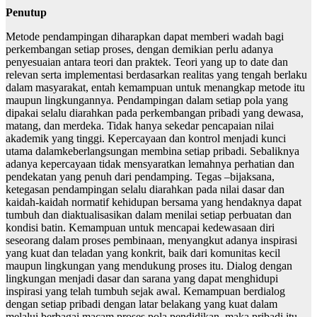
Penutup
Metode pendampingan diharapkan dapat memberi wadah bagi
perkembangan setiap proses, dengan demikian perlu adanya
penyesuaian antara teori dan praktek. Teori yang up to date dan
relevan serta implementasi berdasarkan realitas yang tengah berlaku
dalam masyarakat, entah kemampuan untuk menangkap metode itu
maupun lingkungannya. Pendampingan dalam setiap pola yang
dipakai selalu diarahkan pada perkembangan pribadi yang dewasa,
matang, dan merdeka. Tidak hanya sekedar pencapaian nilai
akademik yang tinggi. Kepercayaan dan kontrol menjadi kunci
utama dalamkeberlangsungan membina setiap pribadi. Sebaliknya
adanya kepercayaan tidak mensyaratkan lemahnya perhatian dan
pendekatan yang penuh dari pendamping. Tegas –bijaksana,
ketegasan pendampingan selalu diarahkan pada nilai dasar dan
kaidah-kaidah normatif kehidupan bersama yang hendaknya dapat
tumbuh dan diaktualisasikan dalam menilai setiap perbuatan dan
kondisi batin. Kemampuan untuk mencapai kedewasaan diri
seseorang dalam proses pembinaan, menyangkut adanya inspirasi
yang kuat dan teladan yang konkrit, baik dari komunitas kecil
maupun lingkungan yang mendukung proses itu. Dialog dengan
lingkungan menjadi dasar dan sarana yang dapat menghidupi
inspirasi yang telah tumbuh sejak awal. Kemampuan berdialog
dengan setiap pribadi dengan latar belakang yang kuat dalam
melalui berbagai macam proses pola pendidikan, maka pribadi itu