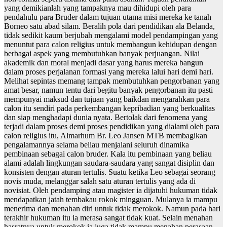
yang demikianlah yang tampaknya mau dihidupi oleh para
pendahulu para Bruder dalam tujuan utama misi mereka ke tanah
Borneo satu abad silam. Beralih pola dari pendidikan ala Belanda,
tidak sedikit kaum berjubah mengalami model pendampingan yang
menuntut para calon religius untuk membangun kehidupan dengan
berbagai aspek yang membutuhkan banyak perjuangan. Nilai
akademik dan moral menjadi dasar yang harus mereka bangun
dalam proses perjalanan formasi yang mereka lalui hari demi hari.
Melihat sepintas memang tampak membutuhkan pengorbanan yang
amat besar, namun tentu dari begitu banyak pengorbanan itu pasti
mempunyai maksud dan tujuan yang baikdan mengarahkan para
calon itu sendiri pada perkembangan kepribadian yang berkualitas
dan siap menghadapi dunia nyata. Bertolak dari fenomena yang
terjadi dalam proses demi proses pendidikan yang dialami oleh para
calon religius itu, Almarhum Br. Leo Jansen MTB membagikan
pengalamannya selama beliau menjalani seluruh dinamika
pembinaan sebagai calon bruder. Kala itu pembinaan yang beliau
alami adalah lingkungan saudara-saudara yang sangat disiplin dan
konsisten dengan aturan tertulis. Suatu ketika Leo sebagai seorang
novis muda, melanggar salah satu aturan tertulis yang ada di
novisiat. Oleh pendamping atau magister ia dijatuhi hukuman tidak
mendapatkan jatah tembakau rokok mingguan. Mulanya ia mampu
menerima dan menahan diri untuk tidak merokok. Namun pada hari
terakhir hukuman itu ia merasa sangat tidak kuat. Selain menahan
hasratnya untuk merokok ia juga tidak mampu menahan perasaan