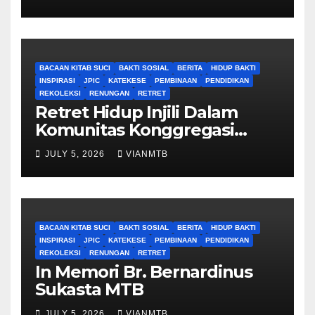
BACAAN KITAB SUCI
BAKTI SOSIAL
BERITA
HIDUP BAKTI
INSPIRASI
JPIC
KATEKESE
PEMBINAAN
PENDIDIKAN
REKOLEKSI
RENUNGAN
RETRET
Retret Hidup Injili Dalam
Komunitas Konggregasi
Bruder Maria Tak Bernoda
JULY 5, 2026
VIANMTB
BACAAN KITAB SUCI
BAKTI SOSIAL
BERITA
HIDUP BAKTI
INSPIRASI
JPIC
KATEKESE
PEMBINAAN
PENDIDIKAN
REKOLEKSI
RENUNGAN
RETRET
In Memori Br. Bernardinus
Sukasta MTB
JULY 5, 2026
VIANMTB