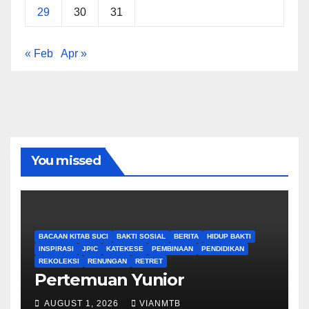
29
30
31
« Feb
Apr »
You missed
BACAAN KITAB SUCI
BAKTI SOSIAL
BERITA
HIDUP BAKTI
INSPIRASI
JPIC
KATEKESE
PEMBINAAN
PENDIDIKAN
REKOLEKSI
RENUNGAN
RETRET
Pertemuan Yunior
AUGUST 1, 2026
VIANMTB