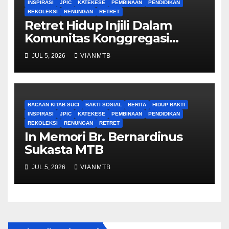
INSPIRASI
JPIC
KATEKESE
PEMBINAAN
PENDIDIKAN
REKOLEKSI
RENUNGAN
RETRET
Retret Hidup Injili Dalam
Komunitas Konggregasi
Bruder Maria Tak Bernoda
JUL 5, 2026
VIANMTB
BACAAN KITAB SUCI
BAKTI SOSIAL
BERITA
HIDUP BAKTI
INSPIRASI
JPIC
KATEKESE
PEMBINAAN
PENDIDIKAN
REKOLEKSI
RENUNGAN
RETRET
In Memori Br. Bernardinus
Sukasta MTB
JUL 5, 2026
VIANMTB