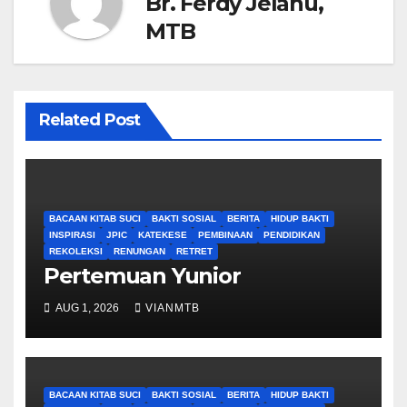
Br. Ferdy Jelahu,
MTB
Related Post
BACAAN KITAB SUCI
BAKTI SOSIAL
BERITA
HIDUP BAKTI
INSPIRASI
JPIC
KATEKESE
PEMBINAAN
PENDIDIKAN
REKOLEKSI
RENUNGAN
RETRET
Pertemuan Yunior
AUG 1, 2026
VIANMTB
BACAAN KITAB SUCI
BAKTI SOSIAL
BERITA
HIDUP BAKTI