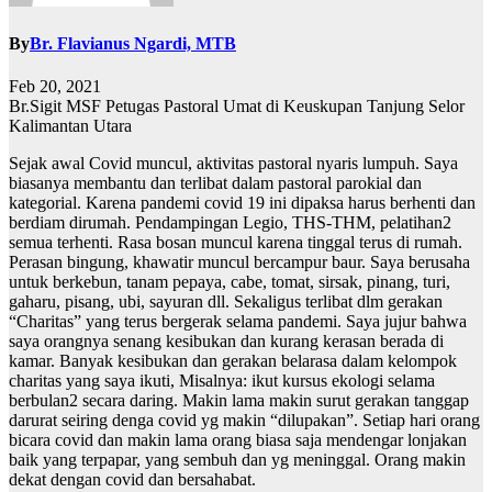
By
Br. Flavianus Ngardi, MTB
Feb 20, 2021
Br.Sigit MSF Petugas Pastoral Umat di Keuskupan Tanjung Selor
Kalimantan Utara
Sejak awal Covid muncul, aktivitas pastoral nyaris lumpuh. Saya
biasanya membantu dan terlibat dalam pastoral parokial dan
kategorial. Karena pandemi covid 19 ini dipaksa harus berhenti dan
berdiam dirumah. Pendampingan Legio, THS-THM, pelatihan2
semua terhenti. Rasa bosan muncul karena tinggal terus di rumah.
Perasan bingung, khawatir muncul bercampur baur. Saya berusaha
untuk berkebun, tanam pepaya, cabe, tomat, sirsak, pinang, turi,
gaharu, pisang, ubi, sayuran dll. Sekaligus terlibat dlm gerakan
“Charitas” yang terus bergerak selama pandemi. Saya jujur bahwa
saya orangnya senang kesibukan dan kurang kerasan berada di
kamar. Banyak kesibukan dan gerakan belarasa dalam kelompok
charitas yang saya ikuti, Misalnya: ikut kursus ekologi selama
berbulan2 secara daring. Makin lama makin surut gerakan tanggap
darurat seiring denga covid yg makin “dilupakan”. Setiap hari orang
bicara covid dan makin lama orang biasa saja mendengar lonjakan
baik yang terpapar, yang sembuh dan yg meninggal. Orang makin
dekat dengan covid dan bersahabat.