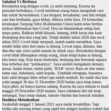
Sahabat Vs Berbaya
Bersahabat kog dengan covid, ya aneh memang, Karena itu
penyakit berbahaya. Covid membuat orang harus mengubah cara
kita untuk bersosialisasi. Cara bergaul, bersahabat, cara kita belajar,
cara kita beribadat, gaya hidup, dsbnya serba baru. Di komunitas
keuskupan Tanjung Selor (Kalimantan Utara) kami selau berdoa
mohon dibebaskan dari Covid. Doa ini dilantumkan setiap hari
tanpa putus. Bahkan lebih khusuk, lantang, lebih keras dan kuat
disamping doa-doa yang lain. Tetapi diakhir tahun 2020 dan awal
tahun 2021 Covid tidak menjauh, malah makin mendekat. Saya
sendiri tidak tahu dari mana ia datang. Lewat siapa, dimana, dan
tiba-tiba saja virus sudah masuk ke tubuh saya. Bersahabat dengan
covid tidak diharapkan setiap orang, Akan tetapi kalau ia datang,
kita harus siap. Kita harus berkelahi, berjuang dan berontak supaya
bisa terbebas dari “pelukannya”. Saya sendiri mengalami demam,
panas, badan lemas, mulut pahit, ‘BAB’ encer. Rasa air dan udara
sama saja, halusinasi, sakit kepala.. Entahlah mengapa, biasanya
kalo sakit dengan tidur sehari saja sudah sembuh. Ini sudah dua hari
yaitu tanggal 30 dan 31 Desember 2020 badan saya tetap lemas.
Saya piker, ini hanya karena radang. Karena itu saya minum es buah
tanggal 29 Desember 2020 malam. Saya yakinkan diri utk tetap
semangat. Saya tetap makan, minum vitamin dan banyak istirahat.
Hasilnya Menakutkan
Syukurlah tanggal 1 Januari 2021 saya mulai beraktifitas. Tapi
ketika ada seorang teman yang rapid test antigen hasilnya reaktif dan