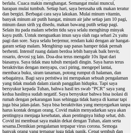
berlalu. Cuaca makin menghangat. Semangat mulai muncul,
harapan mulai tumbuh. Setiap hari, saya berusaha utk makan teratur
dan bergizi. Berbagai cara saya lakukan. Mulai minum vitamin,
banyak minum air putih hangat, minum air jahe setiap jam 10 pagi,
minum daun sirih yg disedu, makan bawang putih setiap pagi.
Selain itu pada malam sebelm tidu saya selalu menghirup minyak
kayu putih. Untuk menguatkan imun saya olah raga sehari 2x yaitu
pagi dan sore. Saya selalu berjemur, rendam kaki dengan air hangat-
garam setiap malam. Menghirup uap panas hamper tidak pernah
berhenti. Intensif ruang dalam berdoa lebih banyak baik brevir,
rosario, devosi yg lain. Doa-doa terus mengalir 10x lipat dari
biasanya. Saya tidak mau tubuh menjadi dingin. Saya harus terus
beraktivitas dengan menyapu, cuci piring, mengepel lantai,
membaca buku, siram tanaman, potong rumput di halaman, dan
sebagainya. Bagi saya peristiwa ini merupakan sebuah pengalaman
yang tidak mudah dalam ziarah panggilan hidupku. Tapi saya
bersyukur kepada Tuhan, bahwa hasil tes swab “PCR” saya yang
kedua hasilnya sudah negatif. Saya bersyukur bahwa bisa isolasi di
rumah dengan pekarangan luas sehingga tidak hanya di kamar tapi
juga bisa jalan-jalan. Saya bisa beraktivitas yang menyegarkan tanpa
harus kontak dengan orang. Covid makin menyadarkan saya akan
pentingnya menjaga kesehatan, akan pentingnya hidup sehat, dsb.
Covid ini membuat saya makin dekat dengan Tuhan, alam serta
sesama.Demikian pengalaman terpapar virus corona. Semoga
banyak orang yang terpapar juga tidak panik. Cepat sembuh dan