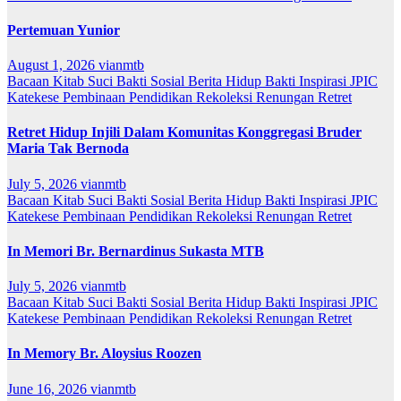
Pertemuan Yunior
August 1, 2026
vianmtb
Bacaan Kitab Suci
Bakti Sosial
Berita
Hidup Bakti
Inspirasi
JPIC
Katekese
Pembinaan
Pendidikan
Rekoleksi
Renungan
Retret
Retret Hidup Injili Dalam Komunitas Konggregasi Bruder
Maria Tak Bernoda
July 5, 2026
vianmtb
Bacaan Kitab Suci
Bakti Sosial
Berita
Hidup Bakti
Inspirasi
JPIC
Katekese
Pembinaan
Pendidikan
Rekoleksi
Renungan
Retret
In Memori Br. Bernardinus Sukasta MTB
July 5, 2026
vianmtb
Bacaan Kitab Suci
Bakti Sosial
Berita
Hidup Bakti
Inspirasi
JPIC
Katekese
Pembinaan
Pendidikan
Rekoleksi
Renungan
Retret
In Memory Br. Aloysius Roozen
June 16, 2026
vianmtb