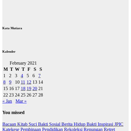
Kata Mutiara
Kalender
February 2021
M
T
W
T
F
S
S
1
2
3
4
5
6
7
8
9
10
11
12
13
14
15
16
17
18
19
20
21
22
23
24
25
26
27
28
« Jan
Mar »
You missed
Bacaan Kitab Suci
Bakti Sosial
Berita
Hidup Bakti
Inspirasi
JPIC
Katekese
Pembinaan
Pendidikan
Rekoleksi
Renungan
Retret