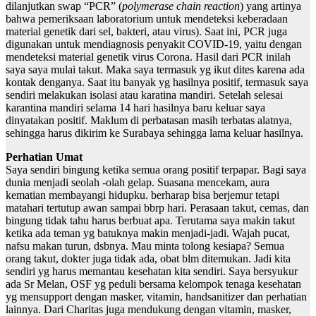
dilanjutkan swap “PCR” (
polymerase chain reaction
) yang artinya
bahwa pemeriksaan laboratorium untuk mendeteksi keberadaan
material genetik dari sel, bakteri, atau virus). Saat ini, PCR juga
digunakan untuk mendiagnosis penyakit COVID-19, yaitu dengan
mendeteksi material genetik virus Corona. Hasil dari PCR inilah
saya saya mulai takut. Maka saya termasuk yg ikut dites karena ada
kontak denganya. Saat itu banyak yg hasilnya positif, termasuk saya
sendiri melakukan isolasi atau karatina mandiri. Setelah selesai
karantina mandiri selama 14 hari hasilnya baru keluar saya
dinyatakan positif. Maklum di perbatasan masih terbatas alatnya,
sehingga harus dikirim ke Surabaya sehingga lama keluar hasilnya.
Perhatian Umat
Saya sendiri bingung ketika semua orang positif terpapar. Bagi saya
dunia menjadi seolah -olah gelap. Suasana mencekam, aura
kematian membayangi hidupku. berharap bisa berjemur tetapi
matahari tertutup awan sampai bbrp hari. Perasaan takut, cemas, dan
bingung tidak tahu harus berbuat apa. Terutama saya makin takut
ketika ada teman yg batuknya makin menjadi-jadi. Wajah pucat,
nafsu makan turun, dsbnya. Mau minta tolong kesiapa? Semua
orang takut, dokter juga tidak ada, obat blm ditemukan. Jadi kita
sendiri yg harus memantau kesehatan kita sendiri. Saya bersyukur
ada Sr Melan, OSF yg peduli bersama kelompok tenaga kesehatan
yg mensupport dengan masker, vitamin, handsanitizer dan perhatian
lainnya. Dari Charitas juga mendukung dengan vitamin, masker,