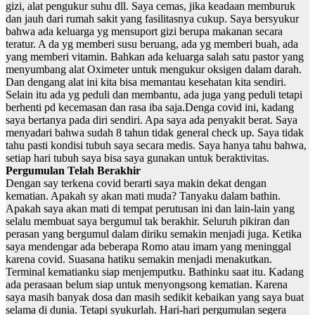
gizi, alat pengukur suhu dll. Saya cemas, jika keadaan memburuk
dan jauh dari rumah sakit yang fasilitasnya cukup. Saya bersyukur
bahwa ada keluarga yg mensuport gizi berupa makanan secara
teratur. A da yg memberi susu beruang, ada yg memberi buah, ada
yang memberi vitamin. Bahkan ada keluarga salah satu pastor yang
menyumbang alat Oximeter untuk mengukur oksigen dalam darah.
Dan dengang alat ini kita bisa memantau kesehatan kita sendiri.
Selain itu ada yg peduli dan membantu, ada juga yang peduli tetapi
berhenti pd kecemasan dan rasa iba saja.Denga covid ini, kadang
saya bertanya pada diri sendiri. Apa saya ada penyakit berat. Saya
menyadari bahwa sudah 8 tahun tidak general check up. Saya tidak
tahu pasti kondisi tubuh saya secara medis. Saya hanya tahu bahwa,
setiap hari tubuh saya bisa saya gunakan untuk beraktivitas.
Pergumulan Telah Berakhir
Dengan say terkena covid berarti saya makin dekat dengan
kematian. Apakah sy akan mati muda? Tanyaku dalam bathin.
Apakah saya akan mati di tempat perutusan ini dan lain-lain yang
selalu membuat saya bergumul tak berakhir. Seluruh pikiran dan
perasan yang bergumul dalam diriku semakin menjadi juga. Ketika
saya mendengar ada beberapa Romo atau imam yang meninggal
karena covid. Suasana hatiku semakin menjadi menakutkan.
Terminal kematianku siap menjemputku. Bathinku saat itu. Kadang
ada perasaan belum siap untuk menyongsong kematian. Karena
saya masih banyak dosa dan masih sedikit kebaikan yang saya buat
selama di dunia. Tetapi syukurlah. Hari-hari pergumulan segera