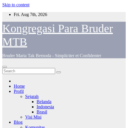
Skip to content
Fri. Aug 7th, 2026
Kongregasi Para Bruder
MTB
Bruder Maria Tak Bernoda - Simpliciter et Confidenter
Home
Profil
Sejarah
Belanda
Indonesia
Brasil
Visi Misi
Blog
Komunitas