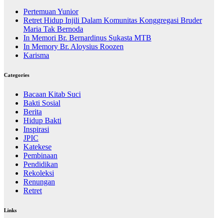
Pertemuan Yunior
Retret Hidup Injili Dalam Komunitas Konggregasi Bruder
Maria Tak Bernoda
In Memori Br. Bernardinus Sukasta MTB
In Memory Br. Aloysius Roozen
Karisma
Categories
Bacaan Kitab Suci
Bakti Sosial
Berita
Hidup Bakti
Inspirasi
JPIC
Katekese
Pembinaan
Pendidikan
Rekoleksi
Renungan
Retret
Links