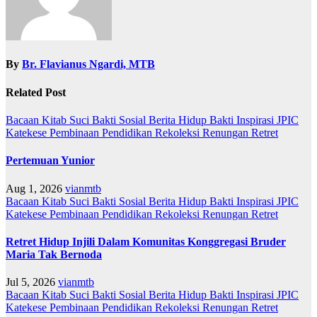
By
Br. Flavianus Ngardi, MTB
Related Post
Bacaan Kitab Suci
Bakti Sosial
Berita
Hidup Bakti
Inspirasi
JPIC
Katekese
Pembinaan
Pendidikan
Rekoleksi
Renungan
Retret
Pertemuan Yunior
Aug 1, 2026
vianmtb
Bacaan Kitab Suci
Bakti Sosial
Berita
Hidup Bakti
Inspirasi
JPIC
Katekese
Pembinaan
Pendidikan
Rekoleksi
Renungan
Retret
Retret Hidup Injili Dalam Komunitas Konggregasi Bruder
Maria Tak Bernoda
Jul 5, 2026
vianmtb
Bacaan Kitab Suci
Bakti Sosial
Berita
Hidup Bakti
Inspirasi
JPIC
Katekese
Pembinaan
Pendidikan
Rekoleksi
Renungan
Retret