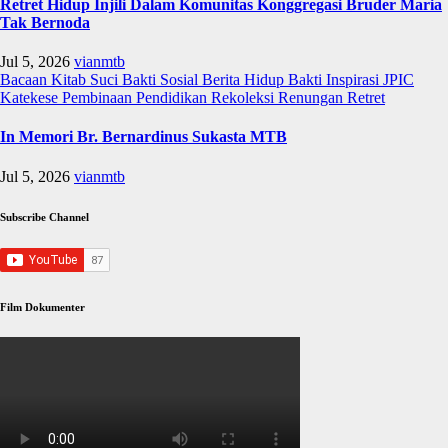
Retret Hidup Injili Dalam Komunitas Konggregasi Bruder Maria
Tak Bernoda
Jul 5, 2026
vianmtb
Bacaan Kitab Suci
Bakti Sosial
Berita
Hidup Bakti
Inspirasi
JPIC
Katekese
Pembinaan
Pendidikan
Rekoleksi
Renungan
Retret
In Memori Br. Bernardinus Sukasta MTB
Jul 5, 2026
vianmtb
Subscribe Channel
Film Dokumenter