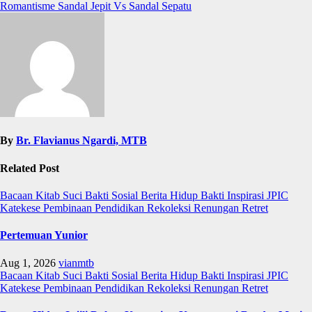
Romantisme Sandal Jepit Vs Sandal Sepatu
By
Br. Flavianus Ngardi, MTB
Related Post
Bacaan Kitab Suci
Bakti Sosial
Berita
Hidup Bakti
Inspirasi
JPIC
Katekese
Pembinaan
Pendidikan
Rekoleksi
Renungan
Retret
Pertemuan Yunior
Aug 1, 2026
vianmtb
Bacaan Kitab Suci
Bakti Sosial
Berita
Hidup Bakti
Inspirasi
JPIC
Katekese
Pembinaan
Pendidikan
Rekoleksi
Renungan
Retret