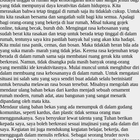
yang tidak mempunyai daya kreativitas dalam hidupnya. Kita
merasakan bahwa tetap tinggal di rumah saja itu tidaklah cukup. Untuk
itu kita rasakan bersama dan sangatlah sulit bagi kita semua. Apalagi
bagi orang-orang yang bekerja di luar rumah, Misal tukang gojek
online, tukang becak, buruh dsb. Mengingat rasa kebosanan yang
sudah berat kita rasakan dan tetap untuk berada tetap tinggal di dalam
rumah, tentunya saya kira pastilah banyak hal yang akan kita hadapi.
Kita mulai rasa panik, cemas, dan bosan. Maka tidaklah heran bila ada
yang suka marah- marah yang tidak jelas. Kerena rasa kejenuhan tetap
berada di dalam rumah sama saja membatasi ruang gerak kita untuk
berkreasi. Namun, tidak disangka pula masih banyak orang-orang
yang memiliki ide kreaktivitasnya. Mulai muncul untuk menghibur diri
dalam membuang rasa kebosananya di dalam rumah. Untuk mengatasi
situasi ini salah satu yang saya sendiri buat adalah selalu berinisiatif
untuk berusaha melawan rasa bosan tersebut. Misalnya mengolah atau
mendaur ulang bahan bekas dari kardus menjadi sebuah ornament
rumah modern, rumah adat, atau bangunan yang sangat menarik
dipandang oleh mata kita.
Mendaur ulang bahan bekas yang ada menumpuk di dalam gudang
komunitas, seperti kardus, dan plastic tidak semua orang mau
menggunakanya. Saya bersyukur lewat talenta yang Tuhan berikan
kepada saya, saya boleh berkreasi sesuai imajinasi yang ada dalam diri
saya. Kegiatan ini juga mendukung kegiatan belajar, bekerja, dan
menggugah dalam menulis refleksi. Sebagai seorang bruder novis