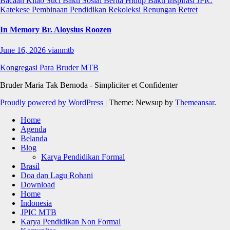
Bacaan Kitab Suci
Bakti Sosial
Berita
Hidup Bakti
Inspirasi
JPIC
Katekese
Pembinaan
Pendidikan
Rekoleksi
Renungan
Retret
In Memory Br. Aloysius Roozen
June 16, 2026
vianmtb
Kongregasi Para Bruder MTB
Bruder Maria Tak Bernoda - Simpliciter et Confidenter
Proudly powered by WordPress
|
Theme: Newsup by
Themeansar
.
Home
Agenda
Belanda
Blog
Karya Pendidikan Formal
Brasil
Doa dan Lagu Rohani
Download
Home
Indonesia
JPIC MTB
Karya Pendidikan Non Formal