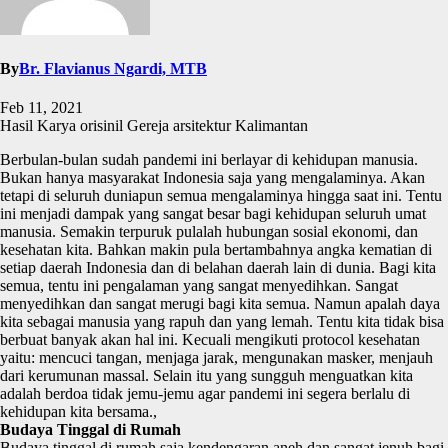
By
Br. Flavianus Ngardi, MTB
Feb 11, 2021
Hasil Karya orisinil Gereja arsitektur Kalimantan
Berbulan-bulan sudah pandemi ini berlayar di kehidupan manusia.
Bukan hanya masyarakat Indonesia saja yang mengalaminya. Akan
tetapi di seluruh duniapun semua mengalaminya hingga saat ini. Tentu
ini menjadi dampak yang sangat besar bagi kehidupan seluruh umat
manusia. Semakin terpuruk pulalah hubungan sosial ekonomi, dan
kesehatan kita. Bahkan makin pula bertambahnya angka kematian di
setiap daerah Indonesia dan di belahan daerah lain di dunia. Bagi kita
semua, tentu ini pengalaman yang sangat menyedihkan. Sangat
menyedihkan dan sangat merugi bagi kita semua. Namun apalah daya
kita sebagai manusia yang rapuh dan yang lemah. Tentu kita tidak bisa
berbuat banyak akan hal ini. Kecuali mengikuti protocol kesehatan
yaitu: mencuci tangan, menjaga jarak, mengunakan masker, menjauh
dari kerumunan massal. Selain itu yang sungguh menguatkan kita
adalah berdoa tidak jemu-jemu agar pandemi ini segera berlalu di
kehidupan kita bersama.,
Budaya Tinggal di Rumah
Budaya tinggal di rumah saja kendengaran aneh dan sangat jenuh bagi