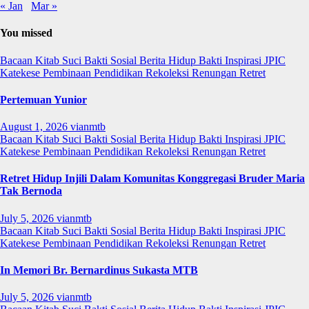
« Jan
Mar »
You missed
Bacaan Kitab Suci
Bakti Sosial
Berita
Hidup Bakti
Inspirasi
JPIC
Katekese
Pembinaan
Pendidikan
Rekoleksi
Renungan
Retret
Pertemuan Yunior
August 1, 2026
vianmtb
Bacaan Kitab Suci
Bakti Sosial
Berita
Hidup Bakti
Inspirasi
JPIC
Katekese
Pembinaan
Pendidikan
Rekoleksi
Renungan
Retret
Retret Hidup Injili Dalam Komunitas Konggregasi Bruder Maria
Tak Bernoda
July 5, 2026
vianmtb
Bacaan Kitab Suci
Bakti Sosial
Berita
Hidup Bakti
Inspirasi
JPIC
Katekese
Pembinaan
Pendidikan
Rekoleksi
Renungan
Retret
In Memori Br. Bernardinus Sukasta MTB
July 5, 2026
vianmtb