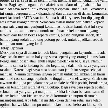
bruder MTB, saya harus berani untuk memulai memunculkan ide yang
baru. Bagi saya dengan berkreaktivitas mendaur ulang bahan bekas
menjadi saya sadar untuk menghargai ciptaan Tuhan. Hasil kreativitas
ini sangat berguna untuk dipandangi dan dirasakan di dalam komunitas
novisiat bruder MTB saat ini. Semua hasil karya tersebut dipajang di
atas lemari ruangan refter. Semacam etalasi untuk perlihatkan kepada
siapa saja yang mengunjungi komunitas novisiat kami. Saat ini saya
tak bosan-bosan mencoba untuk membuat arsitektur rumah yang
terbuat dari bahan bekas seperti kardus, plastic bungkus snack, dan
bambu yang sudah dipotong-potong pendek untuk dijadikan sebuah
bangunan rumah yang kecil.
Tetap Optimis
Meskipun saya di dalam tembok biara, pengalaman kejenuhan itu ada.
Saya selalu merasakan hal yang sama seperti yang orang lain rasakan.
Pengalaman bosan atau jenuh sangat melelahkan bagi saya. Namun,
tentu itu semua terkadang berlalu begitu saja dalam diri saya yang saya
rasakan. Karena bagi saya rasa bosan atau jenuh itu sangat sebagai
manusia. Namun demikian jangan pernah untuk didiamkan dan harus
memiliki rasa semangat optimisme tinggi untuk melawanya. Salah satu
tawaran dan juga pengalaman saya adalah: berfikir positif, berolahraga,
makan teratur dan istirahat yang cukup. Bagi saya cara seperti adalah
sebuah obat yang sangat manjur untuk kita lakukan bersama-sama di
dalam kehidupan kita sehari-hari di komunitas ataupun di rumah
masing-masing. Apa bila hal ini dilakukan dengan setia, saya tetap
optimis bahwa kita mampu untuk melawan rasa kebosan kita sendiri.