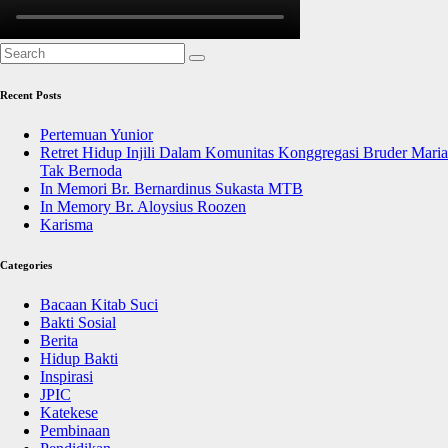
Recent Posts
Pertemuan Yunior
Retret Hidup Injili Dalam Komunitas Konggregasi Bruder Maria
Tak Bernoda
In Memori Br. Bernardinus Sukasta MTB
In Memory Br. Aloysius Roozen
Karisma
Categories
Bacaan Kitab Suci
Bakti Sosial
Berita
Hidup Bakti
Inspirasi
JPIC
Katekese
Pembinaan