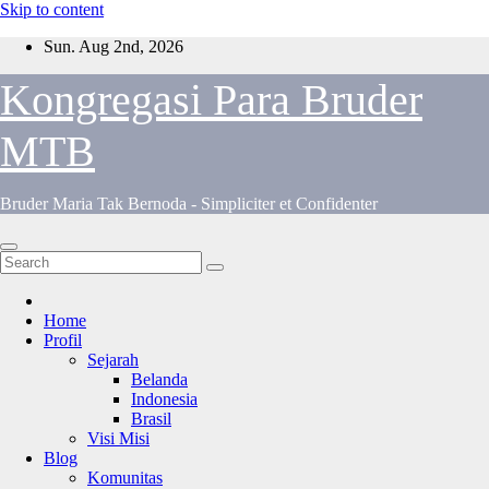
Skip to content
Sun. Aug 2nd, 2026
Kongregasi Para Bruder
MTB
Bruder Maria Tak Bernoda - Simpliciter et Confidenter
Home
Profil
Sejarah
Belanda
Indonesia
Brasil
Visi Misi
Blog
Komunitas