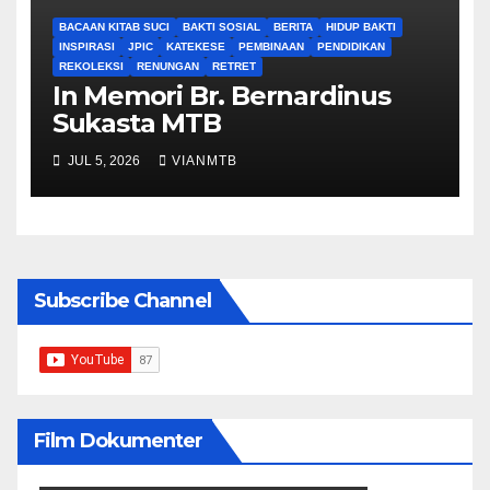
BACAAN KITAB SUCI
BAKTI SOSIAL
BERITA
HIDUP BAKTI
INSPIRASI
JPIC
KATEKESE
PEMBINAAN
PENDIDIKAN
REKOLEKSI
RENUNGAN
RETRET
In Memori Br. Bernardinus
Sukasta MTB
JUL 5, 2026
VIANMTB
Subscribe Channel
Film Dokumenter