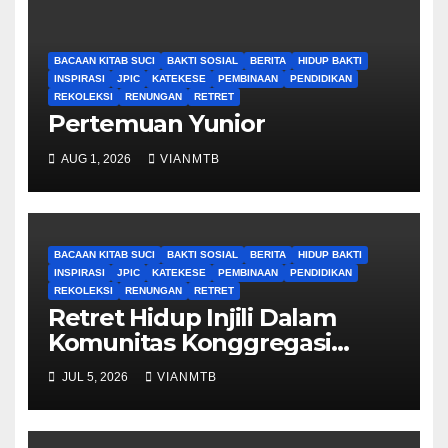
BACAAN KITAB SUCI
BAKTI SOSIAL
BERITA
HIDUP BAKTI
INSPIRASI
JPIC
KATEKESE
PEMBINAAN
PENDIDIKAN
REKOLEKSI
RENUNGAN
RETRET
Pertemuan Yunior
AUG 1, 2026
VIANMTB
BACAAN KITAB SUCI
BAKTI SOSIAL
BERITA
HIDUP BAKTI
INSPIRASI
JPIC
KATEKESE
PEMBINAAN
PENDIDIKAN
REKOLEKSI
RENUNGAN
RETRET
Retret Hidup Injili Dalam
Komunitas Konggregasi
Bruder Maria Tak Bernoda
JUL 5, 2026
VIANMTB