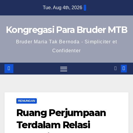
Skip
Tue. Aug 4th, 2026
to
content
Kongregasi Para Bruder MTB
Bruder Maria Tak Bernoda - Simpliciter et
Confidenter
RENUNGAN
Ruang Perjumpaan
Terdalam Relasi