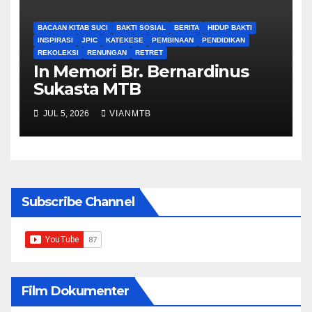
BACAAN KITAB SUCI
BAKTI SOSIAL
BERITA
HIDUP BAKTI
INSPIRASI
JPIC
KATEKESE
PEMBINAAN
PENDIDIKAN
REKOLEKSI
RENUNGAN
RETRET
In Memori Br. Bernardinus
Sukasta MTB
JUL 5, 2026
VIANMTB
Subscribe Channel
Film Dokumenter