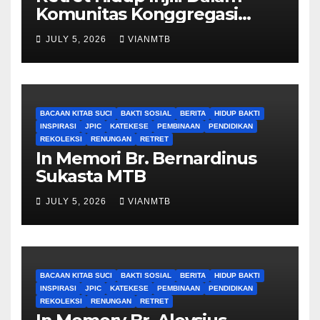
Komunitas Konggregasi
Bruder Maria Tak Bernoda
JULY 5, 2026
VIANMTB
BACAAN KITAB SUCI
BAKTI SOSIAL
BERITA
HIDUP BAKTI
INSPIRASI
JPIC
KATEKESE
PEMBINAAN
PENDIDIKAN
REKOLEKSI
RENUNGAN
RETRET
In Memori Br. Bernardinus
Sukasta MTB
JULY 5, 2026
VIANMTB
BACAAN KITAB SUCI
BAKTI SOSIAL
BERITA
HIDUP BAKTI
INSPIRASI
JPIC
KATEKESE
PEMBINAAN
PENDIDIKAN
REKOLEKSI
RENUNGAN
RETRET