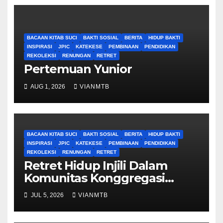
BACAAN KITAB SUCI
BAKTI SOSIAL
BERITA
HIDUP BAKTI
INSPIRASI
JPIC
KATEKESE
PEMBINAAN
PENDIDIKAN
REKOLEKSI
RENUNGAN
RETRET
Pertemuan Yunior
AUG 1, 2026
VIANMTB
BACAAN KITAB SUCI
BAKTI SOSIAL
BERITA
HIDUP BAKTI
INSPIRASI
JPIC
KATEKESE
PEMBINAAN
PENDIDIKAN
REKOLEKSI
RENUNGAN
RETRET
Retret Hidup Injili Dalam
Komunitas Konggregasi
Bruder Maria Tak Bernoda
JUL 5, 2026
VIANMTB