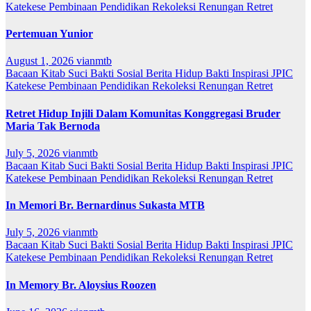
Katekese
Pembinaan
Pendidikan
Rekoleksi
Renungan
Retret
Pertemuan Yunior
August 1, 2026
vianmtb
Bacaan Kitab Suci
Bakti Sosial
Berita
Hidup Bakti
Inspirasi
JPIC
Katekese
Pembinaan
Pendidikan
Rekoleksi
Renungan
Retret
Retret Hidup Injili Dalam Komunitas Konggregasi Bruder
Maria Tak Bernoda
July 5, 2026
vianmtb
Bacaan Kitab Suci
Bakti Sosial
Berita
Hidup Bakti
Inspirasi
JPIC
Katekese
Pembinaan
Pendidikan
Rekoleksi
Renungan
Retret
In Memori Br. Bernardinus Sukasta MTB
July 5, 2026
vianmtb
Bacaan Kitab Suci
Bakti Sosial
Berita
Hidup Bakti
Inspirasi
JPIC
Katekese
Pembinaan
Pendidikan
Rekoleksi
Renungan
Retret
In Memory Br. Aloysius Roozen