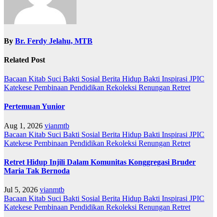
By
Br. Ferdy Jelahu, MTB
Related Post
Bacaan Kitab Suci
Bakti Sosial
Berita
Hidup Bakti
Inspirasi
JPIC
Katekese
Pembinaan
Pendidikan
Rekoleksi
Renungan
Retret
Pertemuan Yunior
Aug 1, 2026
vianmtb
Bacaan Kitab Suci
Bakti Sosial
Berita
Hidup Bakti
Inspirasi
JPIC
Katekese
Pembinaan
Pendidikan
Rekoleksi
Renungan
Retret
Retret Hidup Injili Dalam Komunitas Konggregasi Bruder
Maria Tak Bernoda
Jul 5, 2026
vianmtb
Bacaan Kitab Suci
Bakti Sosial
Berita
Hidup Bakti
Inspirasi
JPIC
Katekese
Pembinaan
Pendidikan
Rekoleksi
Renungan
Retret