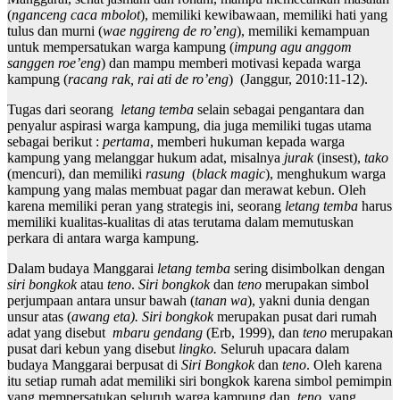
(
nganceng caca mbolot
), memiliki kewibawaan, memiliki hati yang
tulus dan murni (
wae nggireng de ro’eng
), memiliki kemampuan
untuk mempersatukan warga kampung (
impung agu anggom
sanggen roe’eng
) dan mampu memberi motivasi kepada warga
kampung (
racang rak, rai ati de ro’eng
) (Janggur, 2010:11-12).
Tugas dari seorang
letang temba
selain sebagai pengantara dan
penyalur aspirasi warga kampung, dia juga memiliki tugas utama
sebagai berikut :
pertama
, memberi hukuman kepada warga
kampung yang melanggar hukum adat, misalnya
jurak
(insest),
tako
(mencuri), dan memiliki
rasung
(
black magic
), menghukum warga
kampung yang malas membuat pagar dan merawat kebun. Oleh
karena memiliki peran yang strategis ini, seorang
letang temba
harus
memiliki kualitas-kualitas di atas terutama dalam memutuskan
perkara di antara warga kampung.
Dalam budaya Manggarai
letang temba
sering disimbolkan dengan
siri bongkok
atau
teno
.
Siri bongkok
dan
teno
merupakan simbol
perjumpaan antara unsur bawah (
tanan wa
), yakni dunia dengan
unsur atas (
awang eta). Siri bongkok
merupakan pusat dari rumah
adat yang disebut
mbaru gendang
(Erb, 1999), dan
teno
merupakan
pusat dari kebun yang disebut
lingko.
Seluruh upacara dalam
budaya Manggarai berpusat di
Siri Bongkok
dan
teno
. Oleh karena
itu setiap rumah adat memiliki siri bongkok karena simbol pemimpin
yang mempersatukan seluruh warga kampung dan
teno
yang