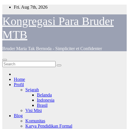
Skip
Fri. Aug 7th, 2026
to
content
Kongregasi Para Bruder
MTB
Bruder Maria Tak Bernoda - Simpliciter et Confidenter
Home
Profil
Sejarah
Belanda
Indonesia
Brasil
Visi Misi
Blog
Komunitas
Karya Pendidikan Formal