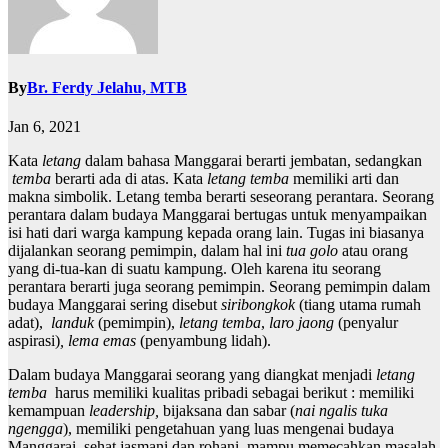
By
Br. Ferdy Jelahu, MTB
Jan 6, 2021
Kata
letang
dalam bahasa Manggarai berarti jembatan, sedangkan
temba
berarti ada di atas. Kata
letang temba
memiliki arti dan
makna simbolik. Letang temba berarti seseorang perantara. Seorang
perantara dalam budaya Manggarai bertugas untuk menyampaikan
isi hati dari warga kampung kepada orang lain. Tugas ini biasanya
dijalankan seorang pemimpin, dalam hal ini
tua golo
atau orang
yang di-tua-kan di suatu kampung. Oleh karena itu seorang
perantara berarti juga seorang pemimpin. Seorang pemimpin dalam
budaya Manggarai sering disebut
siribongkok
(tiang utama rumah
adat),
landuk
(pemimpin),
letang temba
,
laro jaong
(penyalur
aspirasi)
, lema emas
(penyambung lidah).
Dalam budaya Manggarai seorang yang diangkat menjadi
letang
temba
harus memiliki kualitas pribadi sebagai berikut : memiliki
kemampuan
leadership,
bijaksana dan sabar (
nai ngalis tuka
ngengga
), memiliki pengetahuan yang luas mengenai budaya
Manggarai, sehat jasmani dan rohani, mampu memecahkan masalah