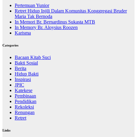
Pertemuan Yunior
Retret Hidup Injili Dalam Komunitas Konggregasi Bruder
Maria Tak Bernoda
In Memori Br. Bernardinus Sukasta MTB
In Memory Br. Aloysius Roozen
Karisma
Categories
Bacaan Kitab Suci
Bakti Sosial
Berita
Hidup Bakti
Inspirasi
JPIC
Katekese
Pembinaan
Pendidikan
Rekoleksi
Renungan
Retret
Links