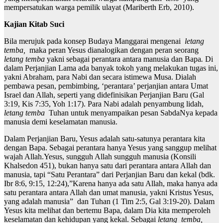
mempersatukan warga pemilik ulayat (Mariberth Erb, 2010).
Kajian Kitab Suci
Bila merujuk pada konsep Budaya Manggarai mengenai
letang
temba,
maka peran Yesus dianalogikan dengan peran seorang
letang temba
yakni sebagai perantara antara manusia dan Bapa
.
Di
dalam Perjanjian Lama ada banyak tokoh yang melakukan tugas ini,
yakni Abraham, para Nabi dan secara istimewa Musa. Dialah
pembawa pesan, pembimbing, ‘perantara’ perjanjian antara Umat
Israel dan Allah, seperti yang didefinisikan Perjanjian Baru (Gal
3:19, Kis 7:35, Yoh 1:17). Para Nabi adalah penyambung lidah,
letang temba
Tuhan untuk menyampaikan pesan SabdaNya kepada
manusia demi keselamatan manusia.
Dalam Perjanjian Baru, Yesus adalah satu-satunya perantara kita
dengan Bapa. Sebagai perantara hanya Yesus yang sanggup melihat
wajah Allah.Yesus, sungguh Allah sungguh manusia (Konsili
Khalsedon 451), bukan hanya satu dari perantara antara Allah dan
manusia, tapi “Satu Perantara” dari Perjanjian Baru dan kekal (bdk.
Ibr 8:6, 9:15, 12:24),”Karena hanya ada satu Allah, maka hanya ada
satu perantara antara Allah dan umat manusia, yakni Kristus Yesus,
yang adalah manusia” dan Tuhan (1 Tim 2:5, Gal 3:19-20). Dalam
Yesus kita melihat dan bertemu Bapa, dalam Dia kita memperoleh
keselamatan dan kehidupan yang kekal. Sebagai
letang
temba,